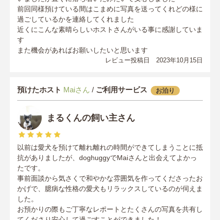
前回同様預けている間はこまめに写真を送ってくれどの様に
過ごしているかを連絡してくれました
近くにこんな素晴らしいホストさんがいる事に感謝していま
す
また機会があればお願いしたいと思います
レビュー投稿日 2023年10月15日
預けたホスト
Maiさん
/
ご利用サービス
お泊り
まるくんの飼い主さん
以前は愛犬を預けて離れ離れの時間ができてしまうことに抵
抗がありましたが、doghuggyでMaiさんと出会えてよかっ
たです。
事前面談から気さくで和やかな雰囲気を作ってくださったお
かげで、臆病な性格の愛犬もリラックスしているのが伺えま
した。
お預かりの際もご丁寧なレポートとたくさんの写真を共有し
てくださり安心して過ごすことができました！