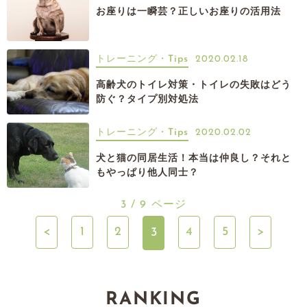
お座りは一瞬芸？正しいお座りの活用法
トレーニング・Tips
2020.02.18
高齢犬のトイレ対策・トイレの失敗はどう
防ぐ？タイプ別対処法
トレーニング・Tips
2020.02.02
犬と猫の同居生活！本当は仲良し？それと
もやっぱり他人同士？
3 / 9 ページ
<
1
2
4
5
>
3
RANKING