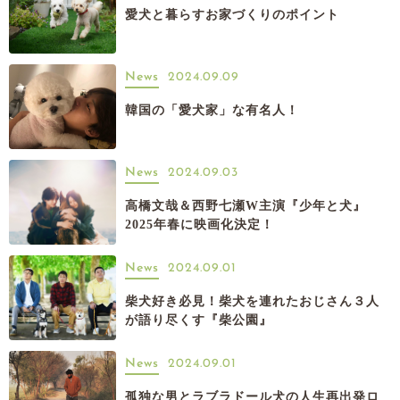
愛犬と暮らすお家づくりのポイント
News
2024.09.09
韓国の「愛犬家」な有名人！
News
2024.09.03
高橋文哉＆西野七瀬W主演『少年と犬』
2025年春に映画化決定！
News
2024.09.01
柴犬好き必見！柴犬を連れたおじさん３人
が語り尽くす『柴公園』
News
2024.09.01
孤独な男とラブラドール犬の人生再出発ロ