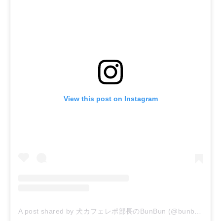
View this post on Instagram
A post shared by 犬カフェレポ部長のBunBun (@bunbunshop)