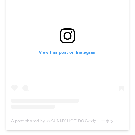
View this post on Instagram
A post shared by 🌭SUNNY HOT DOG🌭サニーホットドッグ (@sunny_hotdog)