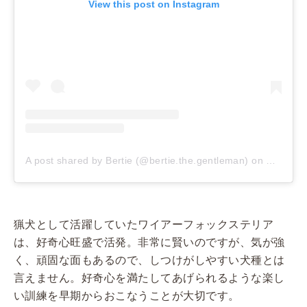
View this post on Instagram
A post shared by Bertie (@bertie.the.gentleman)
on
May 21,
猟犬として活躍していたワイアーフォックステリア
は、好奇心旺盛で活発。非常に賢いのですが、気が強
く、頑固な面もあるので、しつけがしやすい犬種とは
言えません。好奇心を満たしてあげられるような楽し
い訓練を早期からおこなうことが大切です。