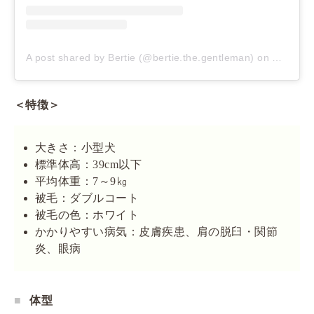
A post shared by Bertie (@bertie.the.gentleman)
on
Mar 5, 
＜特徴＞
大きさ：小型犬
標準体高：39cm以下
平均体重：7～9㎏
被毛：ダブルコート
被毛の色：ホワイト
かかりやすい病気：皮膚疾患、肩の脱臼・関節
炎、眼病
体型