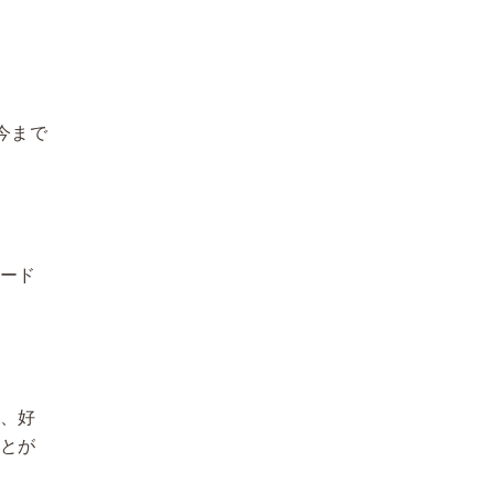
今まで
。
フード
も、好
ことが