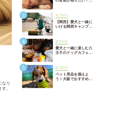
の名前が知りたい！言
語別で徹底解説外国語
でおしゃれな犬の名前
3
が知りたい！言語別で
おでかけ
徹底解説
【関西】愛犬と一緒に
いける関西キャンプ場
おすすめ26選【関西】
愛犬と一緒にいける関
4
西キャンプ場おすすめ
おでかけ
26選
愛犬と一緒に楽しむ八
王子のドッグカフェ・
レストラン12選愛犬と
一緒に楽しむ八王子の
5
ドッグカフェ・レスト
おでかけ
ラン12選
ペット用品を揃えよ
う！大阪でおすすめの
になり
ペットショップ7選ペ
ます。
ット用品を揃えよう！
大阪でおすすめのペッ
トショップ7選