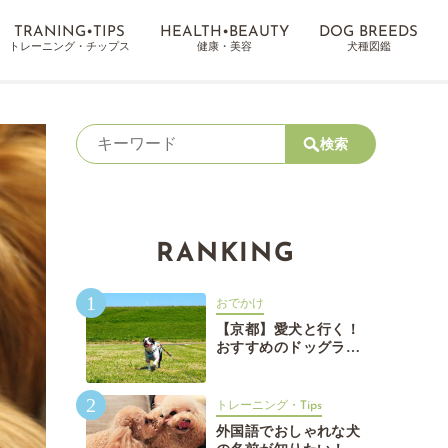
TRANING•TIPS
HEALTH•BEAUTY
DOG BREEDS
トレーニング・チップス
健康・美容
犬種図鑑
検索
RANKING
1
おでかけ
【京都】愛犬と行く！
おすすめのドッグラン
15選【京都】愛犬と行
く！おすすめのドッグ
2
ラン15選
トレーニング・Tips
外国語でおしゃれな犬