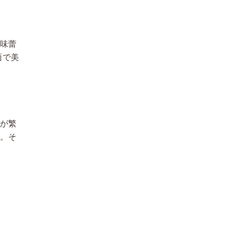
べ味蕾
面で美
菌が繁
す。そ