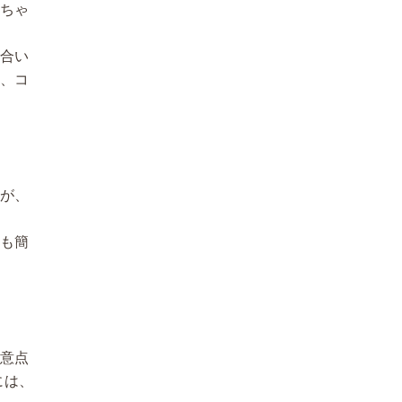
んちゃ
り合い
し、コ
たが、
うも簡
注意点
には、