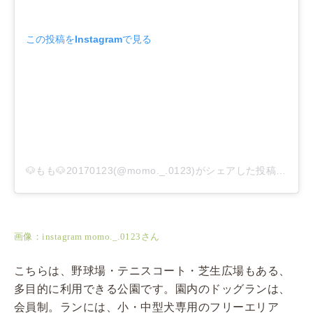
この投稿をInstagramで見る
🐶もも🐶20170123(@momo._.0123)がシェアした投稿
–
201
画像：instagram momo._.0123さん
こちらは、野球場・テニスコート・芝生広場もある、
多目的に利用できる公園です。園内のドッグランは、
会員制。ランには、小・中型犬専用のフリーエリア