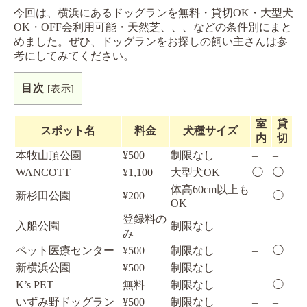
今回は、横浜にあるドッグランを無料・貸切OK・大型犬
OK・OFF会利用可能・天然芝、、、などの条件別にまと
めました。ぜひ、ドッグランをお探しの飼い主さんは参
考にしてみてください。
目次
[
表示
]
室
貸
スポット名
料金
犬種サイズ
内
切
本牧山頂公園
¥500
制限なし
–
–
WANCOTT
¥1,100
大型犬OK
◯
◯
体高60cm以上も
新杉田公園
¥200
–
◯
OK
登録料の
入船公園
制限なし
–
–
み
ペット医療センター
¥500
制限なし
–
◯
新横浜公園
¥500
制限なし
–
–
K’s PET
無料
制限なし
–
◯
いずみ野ドッグラン
¥500
制限なし
–
–