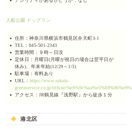
アジリティがあるかどうか：なし
入船公園 ドッグラン
住所：神奈川県横浜市鶴見区弁天町3-1
TEL：045-501-2343
営業時間：９時～日没
定休日：月曜日(月曜が祝日の場合は翌平日が
休み)、年末年始(12/29～1/3)
駐車場：有料あり
URL：
https://www.sakata-
greenservice.co.jp/irifune/%e6%9c%aa%e5%88%86%e9%
アクセス：JR鶴見線『浅野駅』から徒歩１分
港北区