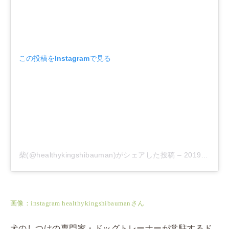
この投稿をInstagramで見る
柴(@healthykingshibauman)がシェアした投稿
–
2019年 3月月30日午後11時50分PDT
画像：instagram healthykingshibaumanさん
犬のしつけの専門家・ドッグトレーナーが常駐するド