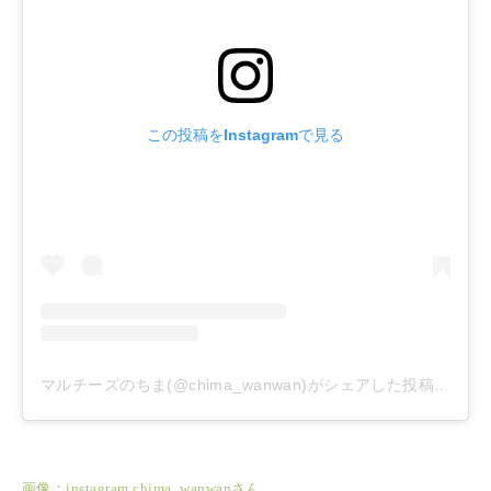
この投稿をInstagramで見る
マルチーズのちま(@chima_wanwan)がシェアした投稿
–
201
画像：instagram chima_wanwanさん