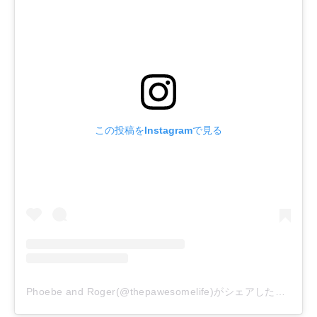
この投稿をInstagramで見る
Phoebe and Roger(@thepawesomelife)がシェアした投稿
–
2