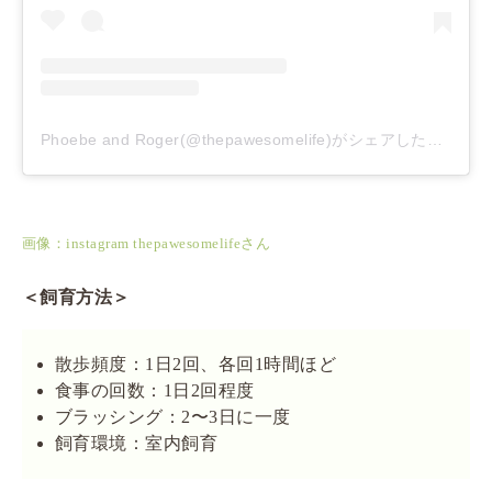
Phoebe and Roger(@thepawesomelife)がシェアした投稿
–
2
画像：instagram thepawesomelifeさん
＜飼育方法＞
散歩頻度：1日2回、各回1時間ほど
食事の回数：1日2回程度
ブラッシング：2〜3日に一度
飼育環境：室内飼育