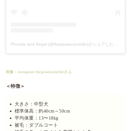
Phoebe and Roger(@thepawesomelife)がシェアした投稿
–
2
画像：instagram thepawesomelifeさん
＜特徴＞
大きさ：中型犬
標準体高：約40cm～50cm
平均体重：13〜18kg
被毛：ダブルコート