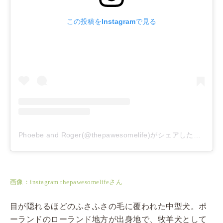
この投稿をInstagramで見る
Phoebe and Roger(@thepawesomelife)がシェアした投稿
–
2
画像：instagram thepawesomelifeさん
目が隠れるほどのふさふさの毛に覆われた中型犬。ポ
ーランドのローランド地方が出身地で、牧羊犬として