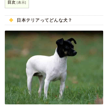
目次
[
表示
]
日本テリアってどんな犬？