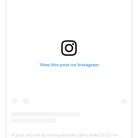
View this post on Instagram
A post shared by koshiyukisuke (@koshiko1022)
on
Mar 26, 