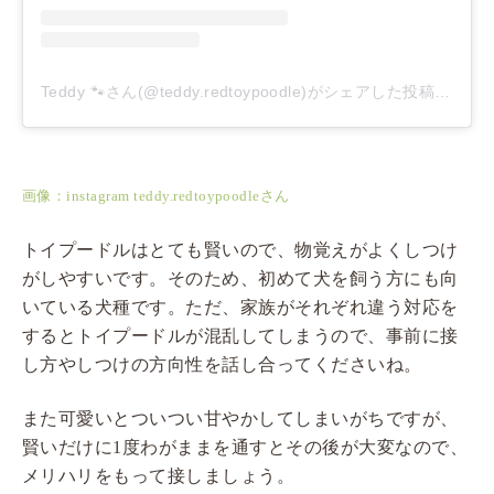
Teddy 🐾さん(@teddy.redtoypoodle)がシェアした投稿
–
201
画像：instagram teddy.redtoypoodleさん
トイプードルはとても賢いので、物覚えがよくしつけ
がしやすいです。そのため、初めて犬を飼う方にも向
いている犬種です。ただ、家族がそれぞれ違う対応を
するとトイプードルが混乱してしまうので、事前に接
し方やしつけの方向性を話し合ってくださいね。
また可愛いとついつい甘やかしてしまいがちですが、
賢いだけに1度わがままを通すとその後が大変なので、
メリハリをもって接しましょう。