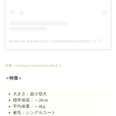
kuma the toy poodleさん(@kumathepoodle)がシェアした投稿
画像：instagram kumathepoodleさん
＜特徴＞
大きさ：超小型犬
標準体高：～28cm
平均体重：～4kg
被毛：シングルコート