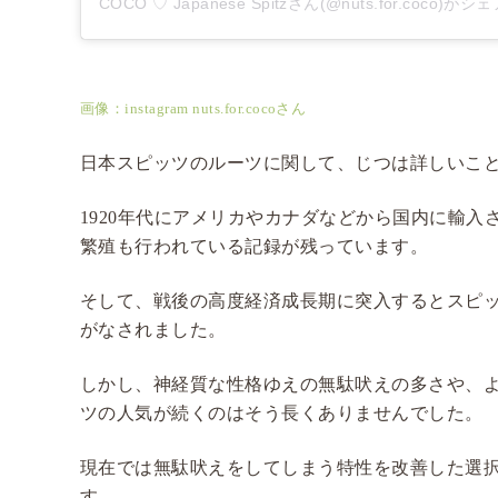
COCO ♡ Japanese Spitzさん(@nuts.for.coco)
画像：instagram nuts.for.cocoさん
日本スピッツのルーツに関して、じつは詳しいこ
1920年代にアメリカやカナダなどから国内に輸入
繁殖も行われている記録が残っています。
そして、戦後の高度経済成長期に突入するとスピ
がなされました。
しかし、神経質な性格ゆえの無駄吠えの多さや、
ツの人気が続くのはそう長くありませんでした。
現在では無駄吠えをしてしまう特性を改善した選
す。