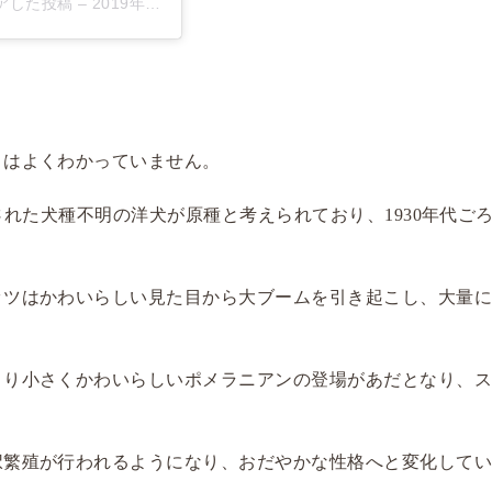
がシェアした投稿
–
2019年 8月月8日午前2時55分PDT
とはよくわかっていません。
された犬種不明の洋犬が原種と考えられており、1930年代ご
ッツはかわいらしい見た目から大ブームを引き起こし、大量
より小さくかわいらしいポメラニアンの登場があだとなり、
択繁殖が行われるようになり、おだやかな性格へと変化して