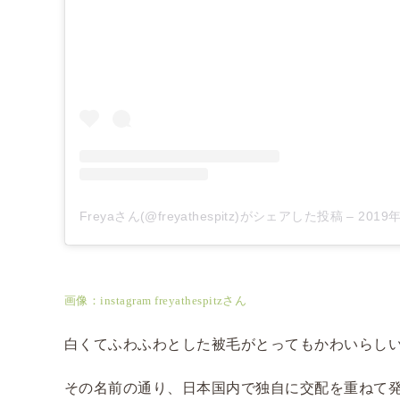
Freyaさん(@freyathespitz)がシェアした投稿
–
2019年
画像：instagram freyathespitzさん
白くてふわふわとした被毛がとってもかわいらし
その名前の通り、日本国内で独自に交配を重ねて