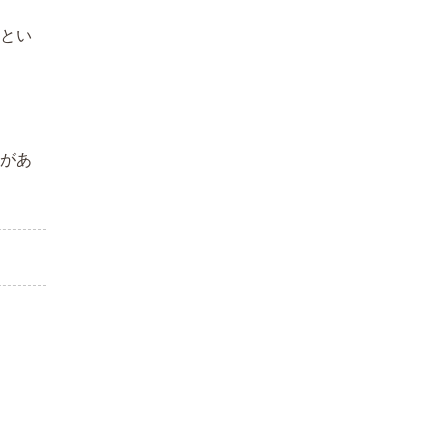
、とい
分があ