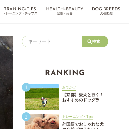
TRANING•TIPS
HEALTH•BEAUTY
DOG BREEDS
トレーニング・チップス
健康・美容
犬種図鑑
検索
RANKING
1
おでかけ
【京都】愛犬と行く！
おすすめのドッグラン
15選【京都】愛犬と行
く！おすすめのドッグ
2
ラン15選
トレーニング・Tips
外国語でおしゃれな犬