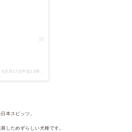
 8月月17日午前11時53分PDT
い日本スピッツ。
発展しためずらしい犬種です。