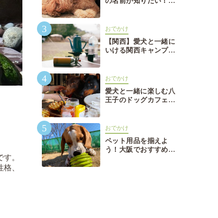
の名前が知りたい！言
語別で徹底解説外国語
でおしゃれな犬の名前
3
が知りたい！言語別で
おでかけ
徹底解説
【関西】愛犬と一緒に
いける関西キャンプ場
おすすめ26選【関西】
愛犬と一緒にいける関
4
西キャンプ場おすすめ
おでかけ
26選
愛犬と一緒に楽しむ八
王子のドッグカフェ・
レストラン12選愛犬と
一緒に楽しむ八王子の
5
ドッグカフェ・レスト
おでかけ
ラン12選
ペット用品を揃えよ
う！大阪でおすすめの
です。
ペットショップ7選ペ
性格、
ット用品を揃えよう！
大阪でおすすめのペッ
トショップ7選