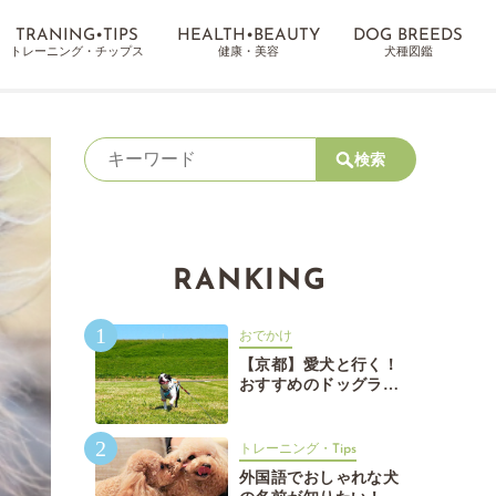
TRANING•TIPS
HEALTH•BEAUTY
DOG BREEDS
トレーニング・チップス
健康・美容
犬種図鑑
検索
RANKING
1
おでかけ
【京都】愛犬と行く！
おすすめのドッグラン
15選【京都】愛犬と行
く！おすすめのドッグ
2
ラン15選
トレーニング・Tips
外国語でおしゃれな犬