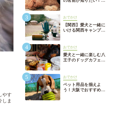
の名前が知りたい！言
語別で徹底解説外国語
でおしゃれな犬の名前
3
が知りたい！言語別で
おでかけ
徹底解説
【関西】愛犬と一緒に
いける関西キャンプ場
おすすめ26選【関西】
愛犬と一緒にいける関
4
西キャンプ場おすすめ
おでかけ
26選
愛犬と一緒に楽しむ八
王子のドッグカフェ・
レストラン12選愛犬と
一緒に楽しむ八王子の
5
ドッグカフェ・レスト
おでかけ
ラン12選
ペット用品を揃えよ
う！大阪でおすすめの
しやす
ペットショップ7選ペ
介しま
ット用品を揃えよう！
大阪でおすすめのペッ
トショップ7選