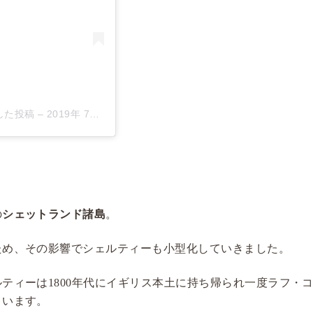
ェアした投稿
–
2019年 7月月29日午後12時01分PDT
の
シェットランド諸島
。
ため、その影響でシェルティーも小型化していきました。
ティーは1800年代にイギリス本土に持ち帰られ一度ラフ・
まいます。