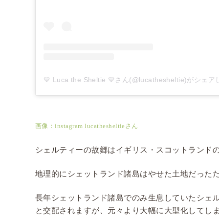
💙 Luca the Sheltie 💙さん(@lucathesheltie)がシ
画像：instagram lucathesheltieさん
シェルティーの故郷はイギリス・スコットランド
地理的にシェットランド諸島はやせた土地だった
長年シェットランド諸島でのみ生息していたシェル
と交配されますが、元々より大幅に大型化してし