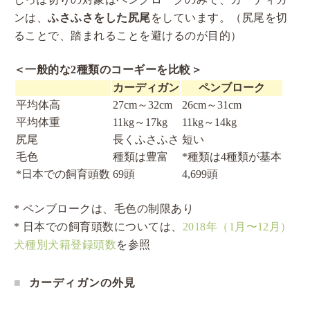
ンは、
ふさふさをした尻尾
をしています。（尻尾を切
ることで、踏まれることを避けるのが目的）
＜一般的な2種類のコーギーを比較＞
カーディガン
ペンブローク
平均体高
27cm～32cm
26cm～31cm
平均体重
11kg～17kg
11kg～14kg
尻尾
長くふさふさ
短い
毛色
種類は豊富
*種類は4種類が基本
*日本での飼育頭数
69頭
4,699頭
* ペンブロークは、毛色の制限あり
* 日本での飼育頭数については、
2018年（1月〜12月）
犬種別犬籍登録頭数
を参照
カーディガンの外見