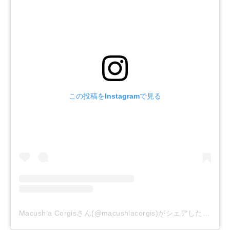
この投稿をInstagramで見る
Macushla Corgisさん(@macushlacorgis)がシェアした投稿
–