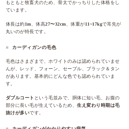
もともと牧畜犬のため、骨太でかっちりした体格をし
ています。
体長は約
1m
、体高
27〜32cm
、体重が
11~17kg
で耳先が
丸いのが特長です。
カーディガンの毛色
毛色はさまざまで、ホワイトのみは認められていませ
んが、レッド、フォーン、セーブル、ブラック＆タン
があります。基本的にどんな色でも認められていま
す。
ダブルコート
という毛並みで、胴体に短い毛、お腹の
部分に長い毛が生えているため、
生え変わり時期は毛
抜けが多い
です。
カーディガンがかかりやすい病気