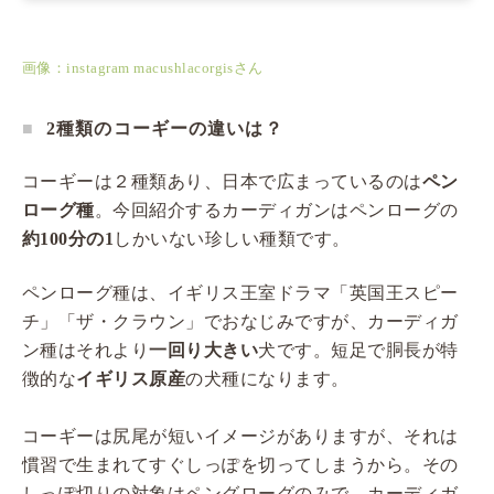
画像：instagram macushlacorgisさん
2種類のコーギーの違いは？
コーギーは２種類あり、日本で広まっているのは
ペン
ローグ種
。今回紹介するカーディガンはペンローグの
約100分の1
しかいない珍しい種類です。
ペンローグ種は、イギリス王室ドラマ「英国王スピー
チ」「ザ・クラウン」でおなじみですが、カーディガ
ン種はそれより
一回り大きい
犬です。短足で胴長が特
徴的な
イギリス原産
の犬種になります。
コーギーは尻尾が短いイメージがありますが、それは
慣習で生まれてすぐしっぽを切ってしまうから。その
しっぽ切りの対象はペングローグのみで、カーディガ