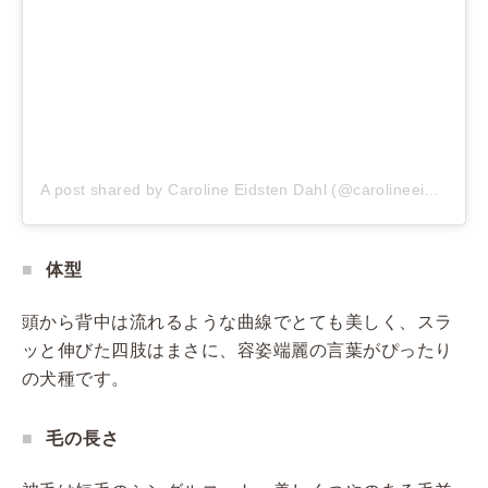
A post shared by Caroline Eidsten Dahl (@carolineeidsten)
o
体型
頭から背中は流れるような曲線でとても美しく、スラ
ッと伸びた四肢はまさに、容姿端麗の言葉がぴったり
の犬種です。
毛の長さ