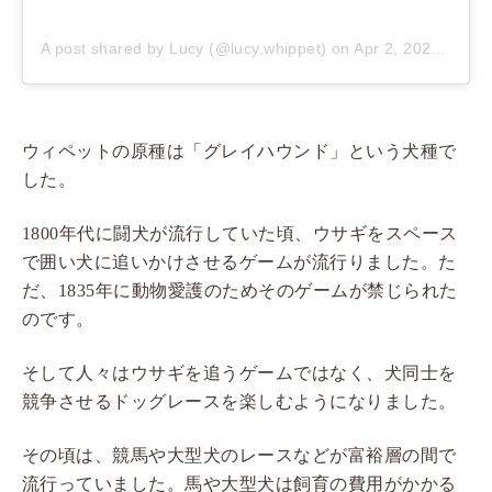
A post shared by Lucy (@lucy.whippet)
on
Apr 2, 2020 at 12:24am PDT
ウィペットの原種は「グレイハウンド」という犬種で
した。
1800年代に闘犬が流行していた頃、ウサギをスペース
で囲い犬に追いかけさせるゲームが流行りました。た
だ、1835年に動物愛護のためそのゲームが禁じられた
のです。
そして人々はウサギを追うゲームではなく、犬同士を
競争させるドッグレースを楽しむようになりました。
その頃は、競馬や大型犬のレースなどが富裕層の間で
流行っていました。馬や大型犬は飼育の費用がかかる