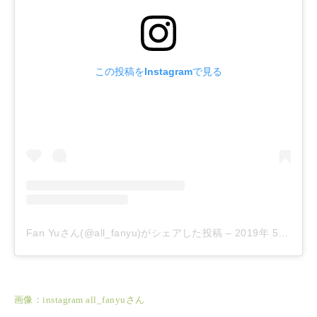
この投稿をInstagramで見る
Fan Yuさん(@all_fanyu)がシェアした投稿
–
2019年 5月月29日午前10時14分PDT
画像：instagram all_fanyuさん