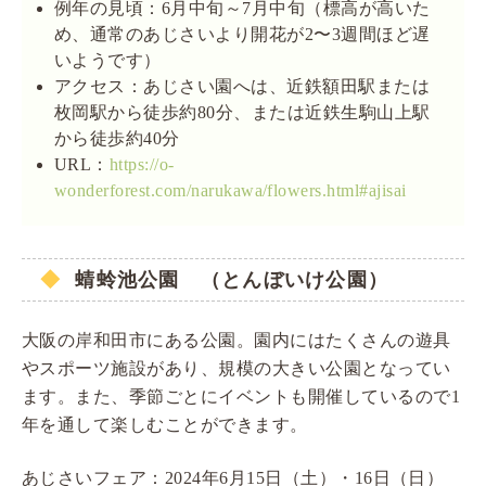
例年の見頃：6月中旬～7月中旬（標高が高いた
め、通常のあじさいより開花が2〜3週間ほど遅
いようです）
アクセス：あじさい園へは、近鉄額田駅または
枚岡駅から徒歩約80分、または近鉄生駒山上駅
から徒歩約40分
URL：
https://o-
wonderforest.com/narukawa/flowers.html#ajisai
蜻蛉池公園 （とんぼいけ公園）
大阪の岸和田市にある公園。園内にはたくさんの遊具
やスポーツ施設があり、規模の大きい公園となってい
ます。また、季節ごとにイベントも開催しているので1
年を通して楽しむことができます。
あじさいフェア：2024年6月15日（土）・16日（日）