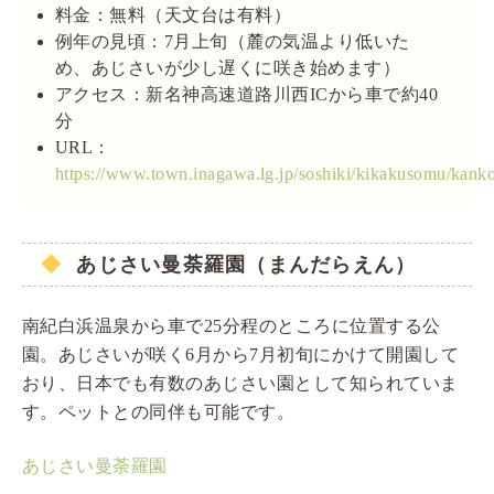
料金：無料（天文台は有料）
例年の見頃：7月上旬（麓の気温より低いた
め、あじさいが少し遅くに咲き始めます）
アクセス：新名神高速道路川西ICから車で約40
分
URL：
https://www.town.inagawa.lg.jp/soshiki/kikakusomu/kan
あじさい曼荼羅園（まんだらえん）
南紀白浜温泉から車で25分程のところに位置する公
園。あじさいが咲く6月から7月初旬にかけて開園して
おり、日本でも有数のあじさい園として知られていま
す。ペットとの同伴も可能です。
あじさい曼荼羅園