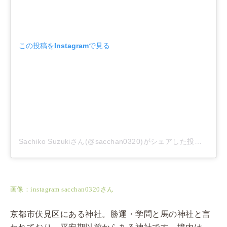
この投稿をInstagramで見る
Sachiko Suzukiさん(@sacchan0320)がシェアした投稿
–
201
画像：instagram sacchan0320さん
京都市伏見区にある神社。勝運・学問と馬の神社と言