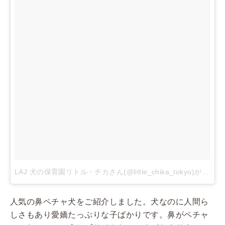
LAJ 犬の保育園リトル・チカさん(@little_chika_tokyo)がシェアした投稿
人気の鼻ペチャ犬をご紹介しました。犬なのに人間ら
しさもあり愛嬌たっぷりな子ばかりです。鼻がペチャ