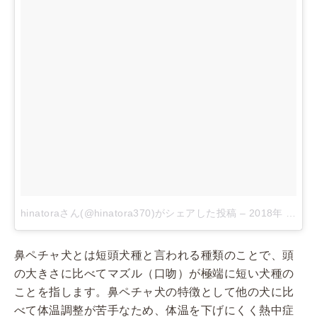
hinatoraさん(@hinatora370)がシェアした投稿
–
2018年 2月月23日午後6時30分PST
鼻ペチャ犬とは短頭犬種と言われる種類のことで、頭
の大きさに比べてマズル（口吻）が極端に短い犬種の
ことを指します。鼻ペチャ犬の特徴として他の犬に比
べて体温調整が苦手なため、体温を下げにくく熱中症