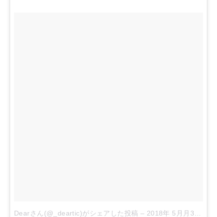
Dearさん(@_deartic)がシェアした投稿
–
2018年 5月月31日午前7時06分PDT