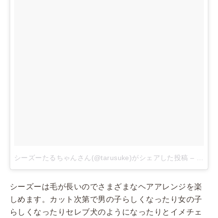
シーズーたるちゃんさん(@tarusuke)がシェアした投稿
–
2018
シーズーは毛が長いのでさまざまなヘアアレンジを楽
しめます。カット次第で男の子らしくなったり女の子
らしくなったりセレブ犬のようになったりとイメチェ