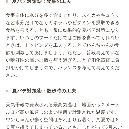
夏バテ対策③：食事の工夫
食事自体に水分を多く含ませたり、スイカやキュウリ
など水分だけでなくミネラルやビタミンを摂取できる
食品を与えることも非常に効果的な夏バテ対策になり
ます。いつものフードだけではご飯を食べてくれない
ときは、トッピングを工夫することでわんちゃんの食
欲を刺激してあげましょう。ただし、普段与えていな
い嗜好性の高いご飯を与え過ぎることで消化器官に負
担をかけてしまうので、バランスを考えて与えてくだ
さい。
夏バテ対策④：散歩時の工夫
天気予報で発表される最高気温は、地面から２メート
ルほど高い風通しのよい場所で計測された温度です。
ワンちゃんが歩く空間はそれよりも暑く、真夏では６
０度を超えてしまっていることも。したがって5月末ご