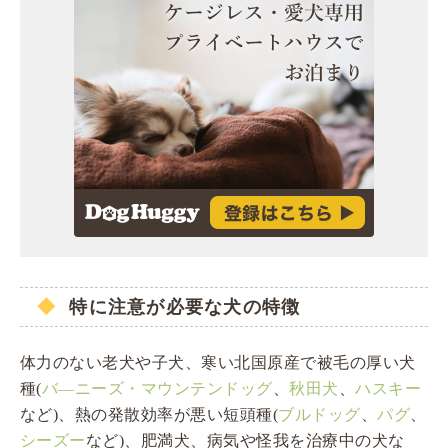
特に注意が必要な犬の特徴
体力のない老犬や子犬、寒い北国原産で被毛の厚い犬
種(
バ―ニーズ・マウンテンドッグ
、
秋田犬
、
ハスキー
など)、熱の発散効率が悪い短頭種(
ブルドッグ
、
パグ
、
シーズー
など)、肥満犬、病気や怪我を治療中の犬な