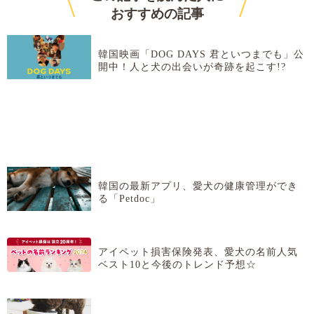
\
/
おすすめ
の記事
韓国映画「DOG DAYS 君といつまでも」公
開中！人と犬の出会いが奇跡を起こす!?
韓国の最新アプリ、愛犬の健康管理ができ
る「Petdoc」
アイペット損害保険発表、愛犬の名前人気
ベスト10と今後のトレンド予想☆