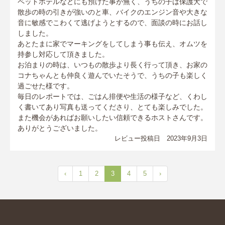
ペットホテルなどにも預けた事が無く、うちの子は保護犬で
散歩の時の引きが強いのと車、バイクのエンジン音や大きな
音に敏感でこわくて逃げようとするので、面談の時にお話し
しました。
あとたまに家でマーキングをしてしまう事も伝え、オムツを
持参し対応して頂きました。
お泊まりの時は、いつもの散歩より長く行って頂き、お家の
コナちゃんとも仲良く遊んでいたそうで、うちの子も楽しく
過ごせた様です。
毎日のレポートでは、ごはん排便や生活の様子など、くわし
く書いてあり写真も送ってくださり、とても楽しみでした。
また機会があればお願いしたい信頼できるホストさんです。
ありがとうございました。
レビュー投稿日 2023年9月3日
‹
1
2
3
4
5
›