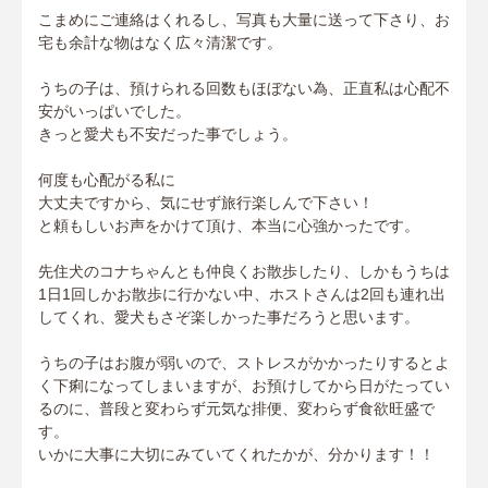
こまめにご連絡はくれるし、写真も大量に送って下さり、お
宅も余計な物はなく広々清潔です。
うちの子は、預けられる回数もほぼない為、正直私は心配不
安がいっぱいでした。
きっと愛犬も不安だった事でしょう。
何度も心配がる私に
大丈夫ですから、気にせず旅行楽しんで下さい！
と頼もしいお声をかけて頂け、本当に心強かったです。
先住犬のコナちゃんとも仲良くお散歩したり、しかもうちは
1日1回しかお散歩に行かない中、ホストさんは2回も連れ出
してくれ、愛犬もさぞ楽しかった事だろうと思います。
うちの子はお腹が弱いので、ストレスがかかったりするとよ
く下痢になってしまいますが、お預けしてから日がたってい
るのに、普段と変わらず元気な排便、変わらず食欲旺盛で
す。
いかに大事に大切にみていてくれたかが、分かります！！