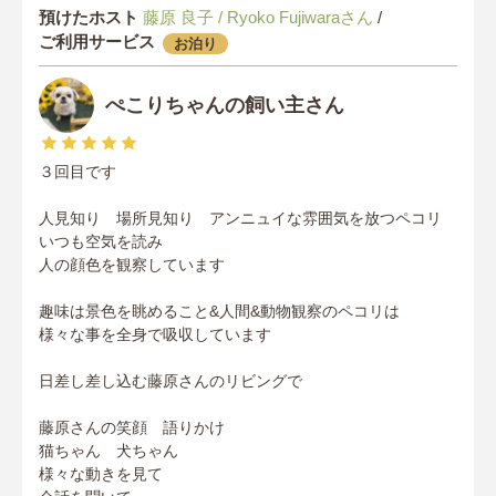
預けたホスト
藤原 良子 / Ryoko Fujiwaraさん
/
ご利用サービス
お泊り
ぺこりちゃんの飼い主さん
３回目です
人見知り 場所見知り アンニュイな雰囲気を放つペコリ
いつも空気を読み
人の顔色を観察しています
趣味は景色を眺めること&人間&動物観察のペコリは
様々な事を全身で吸収しています
日差し差し込む藤原さんのリビングで
藤原さんの笑顔 語りかけ
猫ちゃん 犬ちゃん
様々な動きを見て