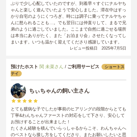
ぶりで少し心配していたのですが、到着早々すぐにナルヤち
ゃんと楽しく遊んでいたようで安心しました。滞在中はすっ
かり自宅のようにくつろぎ、時には調子に乗ってナルヤちゃ
んに怒られることも…。でも翌日には仲直りして、まるで兄
弟のように過ごしていました。ここまで自然に過ごせる場所
は本当にありがたく、また「お泊まり会」させたくなってし
まいます。いつも温かく迎えてくださり感謝しています。
レビュー投稿日 2025年7月5日
預けたホスト
関 未菜さん
/
ご利用サービス
ショートス
テイ
ちぃちゃんの飼い主さん
とても臆病な子でしたが事前のヒアリングの段階からとても
丁寧&わんちゃんファーストの対応をして下さり、安心して
お預けすることが出来ました！
たくさん経験を積んでいらっしゃるからこそ、わんちゃんへ
のベストなら接し方をしてくださり、またお願いしたいと思