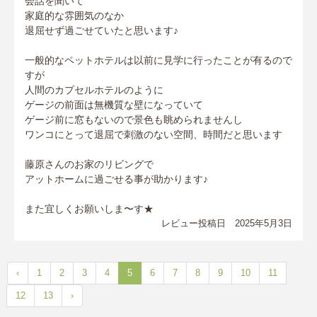
会話を聞いて
家庭的な雰囲気のなか
退屈せず過ごせていたと思います♪
一般的なペットホテルは以前に見学に行ったことが有るので
すが
人間のカプセルホテルのように
ゲージの前面は無機質な壁になっていて
ゲージ前に窓もないので景色も眺められませんし
ワンコにとって退屈で刺激のない空間、時間だと思います
藤原さんのお家のリビングで
アットホームに過ごせる事が助かります♪
また宜しくお願いしま〜す★
レビュー投稿日 2025年5月3日
‹
1
2
3
4
5
6
7
8
9
10
11
12
13
›