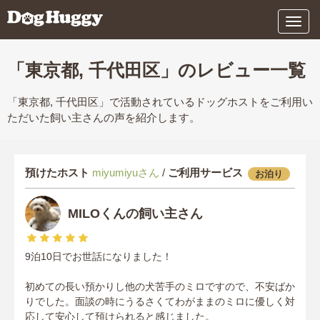
メ
ニ
ュ
ー
「東京都, 千代田区」のレビュー一覧
「東京都, 千代田区」で活動されているドッグホストをご利用い
ただいた飼い主さんの声を紹介します。
預けたホスト
miyumiyuさん
/
ご利用サービス
お泊り
MILOくんの飼い主さん
9泊10日でお世話になりました！
初めての長い預かりし他の犬苦手のミロですので、不安ばか
りでした。面談の時にうるさくてわがままのミロに優しく対
応して安心して預けられると感じました。