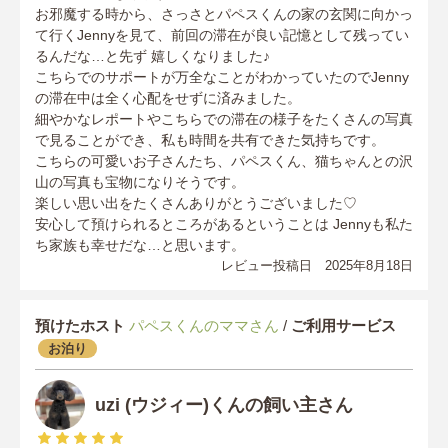
お邪魔する時から、さっさとパペスくんの家の玄関に向かっ
て行くJennyを見て、前回の滞在が良い記憶として残ってい
るんだな…と先ず 嬉しくなりました♪
こちらでのサポートが万全なことがわかっていたのでJenny
の滞在中は全く心配をせずに済みました。
細やかなレポートやこちらでの滞在の様子をたくさんの写真
で見ることができ、私も時間を共有できた気持ちです。
こちらの可愛いお子さんたち、パペスくん、猫ちゃんとの沢
山の写真も宝物になりそうです。
楽しい思い出をたくさんありがとうございました♡
安心して預けられるところがあるということは Jennyも私た
ち家族も幸せだな…と思います。
レビュー投稿日 2025年8月18日
預けたホスト
パペスくんのママさん
/
ご利用サービス
お泊り
uzi (ウジィー)くんの飼い主さん