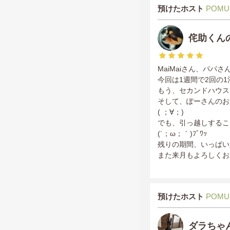
預けたホスト
POMU
侘助くん
MaiMaiさん、パパ
今回は1週間で2回の1
もう、セカンドハウスと
そして、ぽーさんのお
( ；∀；)
でも、引っ越しするこ
(´；ω；｀)ﾌﾞﾜｯ
残りの期間、いっぱい
また来月もよろしくお
預けたホスト
POMU
ダラちゃ