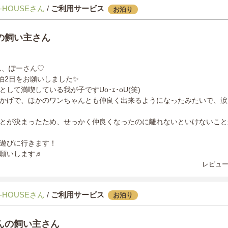
-HOUSEさん
/
ご利用サービス
お泊り
の飼い主さん
さん、ぽーさん♡
泊2日をお願いしました✨️
して満喫している我が子ですUo･ｪ･oU(笑)
かげで、ほかのワンちゃんとも仲良く出来るようになったみたいで、涙
とが決まったため、せっかく仲良くなったのに離れないといけないこと
遊びに行きます！
願いします♬
レビュー
-HOUSEさん
/
ご利用サービス
お泊り
んの飼い主さん