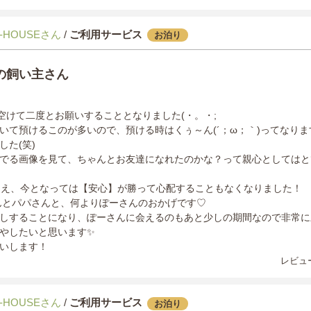
-HOUSEさん
/
ご利用サービス
お泊り
の飼い主さん
日空けて二度とお願いすることとなりました(・。・;
いて預けるこのが多いので、預ける時はくぅ～ん(´；ω；｀)ってなり
た(笑)
でる画像を見て、ちゃんとお友達になれたのかな？って親心としてはと
超え、今となっては【安心】が勝って心配することもなくなりました！
iさんとパパさんと、何よりぽーさんのおかげです♡
しすることになり、ぽーさんに会えるのもあと少しの期間なので非常に
やしたいと思います✨️
いします！
レビュー
-HOUSEさん
/
ご利用サービス
お泊り