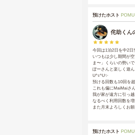
預けたホスト
POMU
侘助くん
今回は1泊2日を中2
いつもは少し期間が空
ま〜」くらいの勢いでし
ぽーさんと楽しく遊ん
U^ｪ^U✨
預ける回数も10回を
これも偏にMaiMa
我が家が遠方に引っ越
なるべく利用回数を増
また月末よろしくお願
預けたホスト
POMU