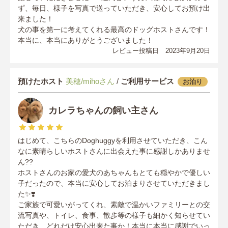
ず、毎日、様子を写真で送っていただき、安心してお預け出
来ました！
犬の事を第一に考えてくれる最高のドッグホストさんです！
本当に、本当にありがとうございました！
レビュー投稿日 2023年9月20日
預けたホスト
美穂/mihoさん
/
ご利用サービス
お泊り
カレラちゃんの飼い主さん
はじめて、こちらのDoghuggyを利用させていただき、こん
なに素晴らしいホストさんに出会えた事に感謝しかありませ
ん??
ホストさんのお家の愛犬のあちゃんもとても穏やかで優しい
子だったので、本当に安心してお泊まりさせていただきまし
た✨❣️
ご家族で可愛いがってくれ、素敵で温かいファミリーとの交
流写真や、トイレ、食事、散歩等の様子も細かく知らせてい
ただき、どれだけ安心出来た事か！本当に本当に感謝でいっ