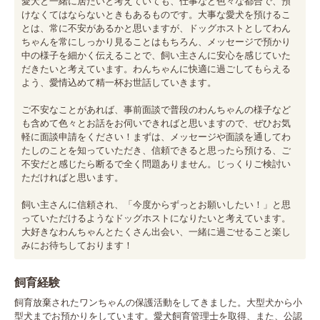
愛犬と一緒に居たいと考えていても、仕事など色々な都合で、預
けなくてはならないときもあるものです。大事な愛犬を預けるこ
とは、常に不安があるかと思いますが、ドッグホストとしてわん
ちゃんを常にしっかり見ることはもちろん、メッセージで預かり
中の様子を細かく伝えることで、飼い主さんに安心を感じていた
だきたいと考えています。わんちゃんに快適に過ごしてもらえる
よう、愛情込めて精一杯お世話していきます。

ご不安なことがあれば、事前面談で普段のわんちゃんの様子など
も含めて色々とお話をお伺いできればと思いますので、ぜひお気
軽に面談申請をください！まずは、メッセージや面談を通してわ
たしのことを知っていただき、信頼できると思ったら預ける、ご
不安だと感じたら断るで全く問題ありません。じっくりご検討い
ただければと思います。

飼い主さんに信頼され、「今度からずっとお願いしたい！」と思
っていただけるようなドッグホストになりたいと考えています。
大好きなわんちゃんとたくさん出会い、一緒に過ごせること楽し
みにお待ちしております！
飼育経験
飼育放棄されたワンちゃんの保護活動をしてきました。大型犬から小
型犬までお預かりをしています。愛犬飼育管理士を取得、また、公認