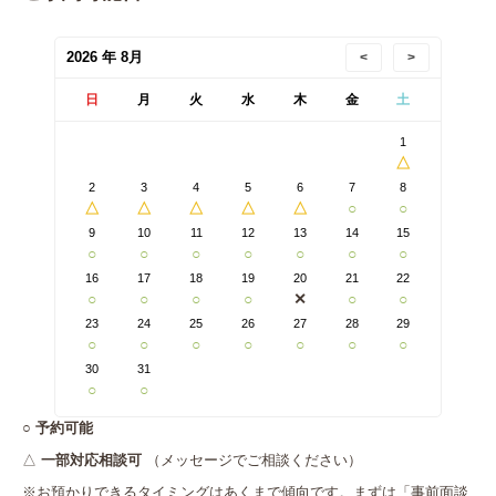
2026 年 8月
<
>
日
月
火
水
木
金
土
1
△
2
3
4
5
6
7
8
△
△
△
△
△
○
○
9
10
11
12
13
14
15
○
○
○
○
○
○
○
16
17
18
19
20
21
22
○
○
○
○
✕
○
○
23
24
25
26
27
28
29
○
○
○
○
○
○
○
30
31
○
○
○
予約可能
△
一部対応相談可
（メッセージでご相談ください）
※お預かりできるタイミングはあくまで傾向です。まずは「事前面談