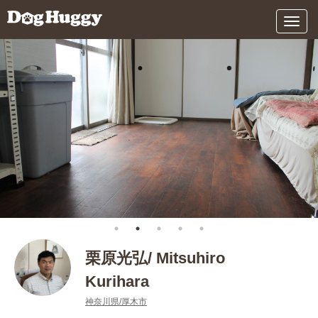
メ
ニ
ュ
ー
栗原光弘/ Mitsuhiro
Kurihara
神奈川県/厚木市