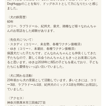
DogHuggyのことを知り、ドッグホストとして力になりたいと感じ
ました。

〈犬の飼育歴〉

60年

コリー、ラブラドール、紀州犬、柴犬、雑種など様々なわんちゃ
んのお世話をした経験があります。

〈先住犬について〉

・スタディ（コリー♂、未去勢、各種ワクチン接種済）

・ゆき（コリー♀、未避妊、各種ワクチン接種済）

保護犬だった子たちです。どんなわんちゃんとも仲良くしてきた
子たちなので、新しく出会うわんちゃんともきっとお友達になれ
ると思います。ゆきは2018年に8匹の子どもを産んでおり、子ども
たちにも愛情をいっぱい注いでいました。

〈犬に関わる活動〉

23年前から犬の里親として活動しています。多いときには、コリ
ー3頭、ラブラドール1頭、紀州犬のミックス1頭を同時にお世話し
ていました。

〈アクセス〉

神奈川県厚木市三田南2丁目
