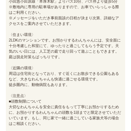
小田急小田原線「本厚木駅」よりバス10分、バス停より徒歩5分

※敷地内に専用の駐車場がありますので、お車でいらっしゃる際
はご利用ください。

※メッセージをいただき事前面談の日程が決まり次第、詳細なア
クセスをご案内させていただきます。

〈住まい環境〉

2LDKのマンションです。お預かりするわんちゃんには、安全面に
十分考慮した和室にて、ゆったりと過ごしてもらう予定です。天
気のいい日には、人工芝の庭で走り回って遊ぶこともできます。
庭は脱走対策もばっちりです。

〈近隣の環境〉

周辺は住宅街となっており、すぐ近くにお散歩できる公園もある
など、大きなわんちゃんも快適に過ごせる環境です。

徒歩圏内に、動物病院もあります。

〈注意点〉

■頭数制限について

大切なわんちゃんを安全に責任をもって丁寧にお預かりするため
に、お預かりするわんちゃんの頭数を1頭までと限定させていただ
いています。もし、同じ家で一緒に過ごしている家族犬等の場合
はご相談ください。
