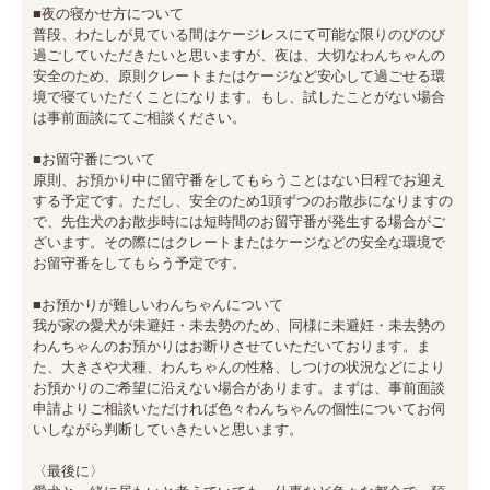
■夜の寝かせ方について

普段、わたしが見ている間はケージレスにて可能な限りのびのび
過ごしていただきたいと思いますが、夜は、大切なわんちゃんの
安全のため、原則クレートまたはケージなど安心して過ごせる環
境で寝ていただくことになります。もし、試したことがない場合
は事前面談にてご相談ください。

■お留守番について

原則、お預かり中に留守番をしてもらうことはない日程でお迎え
する予定です。ただし、安全のため1頭ずつのお散歩になりますの
で、先住犬のお散歩時には短時間のお留守番が発生する場合がご
ざいます。その際にはクレートまたはケージなどの安全な環境で
お留守番をしてもらう予定です。

■お預かりが難しいわんちゃんについて

我が家の愛犬が未避妊・未去勢のため、同様に未避妊・未去勢の
わんちゃんのお預かりはお断りさせていただいております。ま
た、大きさや犬種、わんちゃんの性格、しつけの状況などにより
お預かりのご希望に沿えない場合があります。まずは、事前面談
申請よりご相談いただければ色々わんちゃんの個性についてお伺
いしながら判断していきたいと思います。

〈最後に〉
