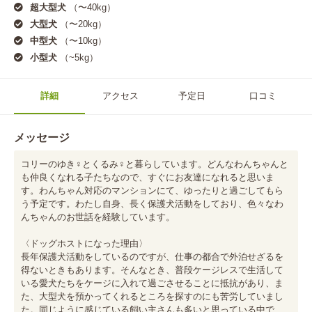
超大型犬
（〜40kg）
大型犬
（〜20kg）
中型犬
（〜10kg）
小型犬
（~5kg）
詳細
アクセス
予定日
口コミ
メッセージ
コリーのゆき♀とくるみ♀と暮らしています。どんなわんちゃんと
も仲良くなれる子たちなので、すぐにお友達になれると思いま
す。わんちゃん対応のマンションにて、ゆったりと過ごしてもら
う予定です。わたし自身、長く保護犬活動をしており、色々なわ
んちゃんのお世話を経験しています。

〈ドッグホストになった理由〉

長年保護犬活動をしているのですが、仕事の都合で外泊せざるを
得ないときもあります。そんなとき、普段ケージレスで生活して
いる愛犬たちをケージに入れて過ごさせることに抵抗があり、ま
た、大型犬を預かってくれるところを探すのにも苦労していまし
た。同じように感じている飼い主さんも多いと思っている中で