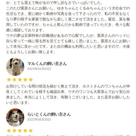
が、とても震えて怖がるので申し訳なさでいっぱいでした。
このたび栗原さんにお願いし、ゆきちゃんとくるみちゃんという犬社会での
生活もでき、更に細かく動画や写真を送って下さったので、私の不安もなく
なり夢の様子を家族で観ながら楽しく過ごさせて頂きました。最近、薬を服
用していたのですが、ちゃんと飲んだかも動画で送っていただき、色々な配
慮に感謝しております。
ウチの夢は豆柴特有の距離感があるので心配でしたが、栗原さんのベッドに
自ら登って一緒に寝る所を見てとても嬉しく思いました。栗原さんにお願い
して本当に良かったです。また次の機会も利用したいと思いますので、今後
ともよろしくお願い致します。
マルくんの飼い主さん
2023年02月05日
お預けしている間の状況を細かく教えて頂き、ホストさんのワンちゃんが仲
良くしてくれている様子も確認出来、ウチのワンコも大変喜んでおり安心出
来ました。本当によくして頂き、有難うございました。また是非お願いした
いと思います。
らいとくんの飼い主さん
2022年08月20日