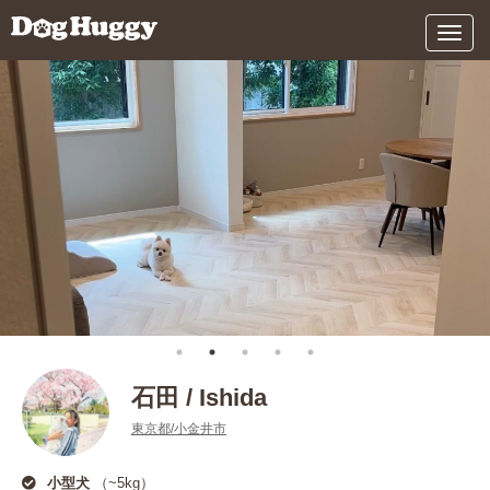
メ
ニ
ュ
ー
石田 / Ishida
東京都/小金井市
小型犬
（~5kg）