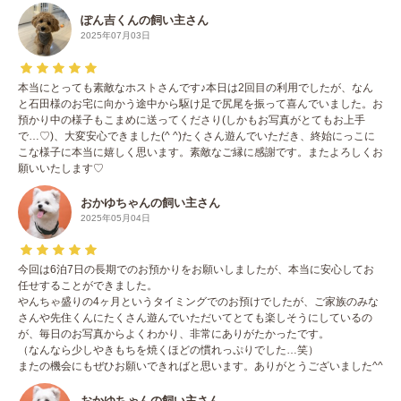
ぽん吉くんの飼い主さん
2025年07月03日
本当にとっても素敵なホストさんです♪本日は2回目の利用でしたが、なん
と石田様のお宅に向かう途中から駆け足で尻尾を振って喜んでいました。お
預かり中の様子もこまめに送ってくださり(しかもお写真がとてもお上手
で…♡)、大変安心できました(^ ^)たくさん遊んでいただき、終始にっこに
こな様子に本当に嬉しく思います。素敵なご縁に感謝です。またよろしくお
願いいたします♡
おかゆちゃんの飼い主さん
2025年05月04日
今回は6泊7日の長期でのお預かりをお願いしましたが、本当に安心してお
任せすることができました。
やんちゃ盛りの4ヶ月というタイミングでのお預けでしたが、ご家族のみな
さんや先住くんにたくさん遊んでいただいてとても楽しそうにしているの
が、毎日のお写真からよくわかり、非常にありがたかったです。
（なんなら少しやきもちを焼くほどの慣れっぷりでした…笑）
またの機会にもぜひお願いできればと思います。ありがとうございました^^
おかゆちゃんの飼い主さん