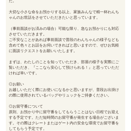
た。

大切な小さな命をお預かりする以上、家族みんなで精一杯わんち
ゃんのお世話をさせていただきたいと思っています。

（事前面談がお済みの場合）可能な限り、急なお預かりにも対応
させていただきます。

ご不安なことがあれば事前面談で普段のわんちゃんの様子なども
含めて色々とお話をお伺いできればと思いますので、ぜひお気軽
に面談リクエストをお願いいたします。

まずは、わたしのことを知っていただき、部屋の様子を実際にご
覧いただき、『ここなら安心して預けられる！』と思っていただ
ければ幸いです。

◎お願い

お越しいただく際にお使いになるかと思いますが、普段お出掛け
の際に使用されているバッグやリュックをご持参ください。

◎お留守番について

原則、お預かり中に留守番をしてもらうことはない日程でお迎え
する予定です。ただ短時間のお留守番が発生する場合がございま
す。その際はクレートまたはゲート内の安全な環境でお留守番を
してもらう予定です。
