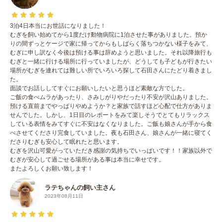
3泊4日本当にお世話になりました！
むぎを飼い始めてから1度だけ動物病院に1泊させた事がありました。預か
りの間ずっとケージで家に帰ってからもしばらく落ちつかない様子をみて、
むぎに申し訳なく今後は預ける事は辞めようと思いました。それ以降旅行も
むぎと一緒に行ける場所に行っていましたが、どうしても子どもが行きたい
場所がむぎを連れては難しい所でいろいろ探して石田さんにたどり着きまし
た。
面談でお話ししてすぐにお願いしたいと思うほど素敵な方でした。
ご飯の食べムラがあったり、さみしがりやだったり不安が沢山ありました。
預ける直前までやっぱりやめようか？と家族で話すほど心配で仕方がありま
せんでした。しかし、1日目のレポートをみて楽しそうでとてもリラックス
している表情をみてすぐに不安はなくなりました。ご飯も娘さんが手から食
べさせてくださり完食していました。夜も石田さん、娘さんが一緒に寝てく
ださりむぎも安心して眠れたと思います。
むぎを沢山可愛がっていただき感謝の気持ちでいっぱいです！！家族以外で
むぎが安心して過ごせる場所がある事は本当に幸せです。
またよろしくお願い致します！
ラテちゃんの飼い主さん
2023年08月11日