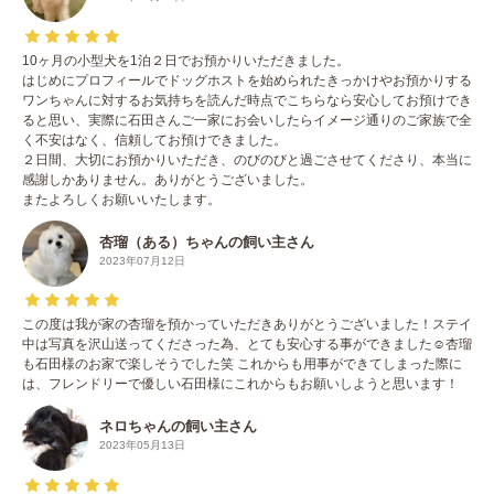
10ヶ月の小型犬を1泊２日でお預かりいただきました。
はじめにプロフィールでドッグホストを始められたきっかけやお預かりする
ワンちゃんに対するお気持ちを読んだ時点でこちらなら安心してお預けでき
ると思い、実際に石田さんご一家にお会いしたらイメージ通りのご家族で全
く不安はなく、信頼してお預けできました。
２日間、大切にお預かりいただき、のびのびと過ごさせてくださり、本当に
感謝しかありません。ありがとうございました。
またよろしくお願いいたします。
杏瑠（ある）ちゃんの飼い主さん
2023年07月12日
この度は我が家の杏瑠を預かっていただきありがとうございました！ステイ
中は写真を沢山送ってくださった為、とても安心する事ができました☺︎杏瑠
も石田様のお家で楽しそうでした笑 これからも用事ができてしまった際に
は、フレンドリーで優しい石田様にこれからもお願いしようと思います！
ネロちゃんの飼い主さん
2023年05月13日