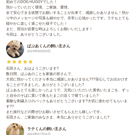
初めてのDOG HUGGYでした！
預かっていただく環境、ご家族、愛情。
全て安心できる状態でお願いすることが出来て、感謝しかありません！預か
り中のメッセージや写真も細やかで、非常に心強かったです。ラテもとても
穏やかに楽しく過ごせた様子でした！
また、宿泊が必要な時はよろしくお願いいたします！
今回は、ありがとうございました。
ぱぷあくんの飼い主さん
2023年08月03日
石田さん、おはようございます?
数日間、ぱぷあのことを家族の皆さんで、
大切に預かってくださり本当に感謝しかありません???安心してお出かけす
ることができました。ありがとうございました?
ぱぷあもとても楽しかったようで、元気にいただいた黄色いたまごを、ずっ
と自分のそばに置いて夜もたまごの近くで寝ていました?
素敵な刺繍入りのバックもありがとうございます?大切に使わせてもらいま
す??
また旅行などの際ぜひお願いさせてもらえたら嬉しいです。
石田さん、ご家族のみなさま、本当にありがとうございました?
ラテくんの飼い主さん
2023年07月31日