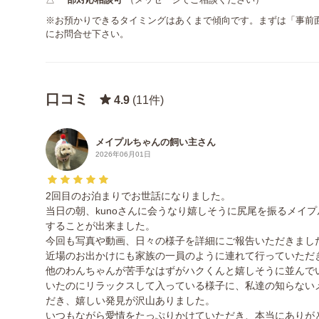
※お預かりできるタイミングはあくまで傾向です。まずは「事前
にお問合せ下さい。
口コミ
4.9
(11件)
メイプルちゃんの飼い主さん
2026年06月01日
2回目のお泊まりでお世話になりました。
当日の朝、kunoさんに会うなり嬉しそうに尻尾を振るメイ
することが出来ました。
今回も写真や動画、日々の様子を詳細にご報告いただきまし
近場のお出かけにも家族の一員のように連れて行っていただ
他のわんちゃんが苦手なはずがハクくんと嬉しそうに並んで
いたのにリラックスして入っている様子に、私達の知らない
だき、嬉しい発見が沢山ありました。
いつもながら愛情をたっぷりかけていただき、本当にありが