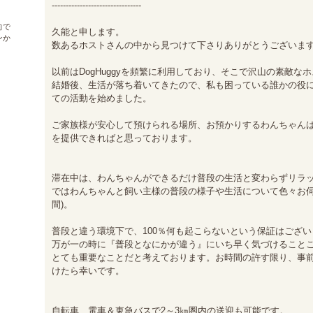
--------------------------------

向で
久能と申します。

ンか
数あるホストさんの中から見つけて下さりありがとうございます(*'ω
以前はDogHuggyを頻繁に利用しており、そこで沢山の素敵な
結婚後、生活が落ち着いてきたので、私も困っている誰かの役
ての活動を始めました。

ご家族様が安心して預けられる場所、お預かりするわんちゃん
を提供できればと思っております。

滞在中は、わんちゃんができるだけ普段の生活と変わらずリラ
ではわんちゃんと飼い主様の普段の様子や生活について色々お伺い
間)。

普段と違う環境下で、100％何も起こらないという保証はござい
万が一の時に『普段となにかが違う』にいち早く気づけること
とても重要なことだと考えております。お時間の許す限り、事
けたら幸いです。

自転車、電車＆東急バスで2～3㎞圏内の送迎も可能です。
