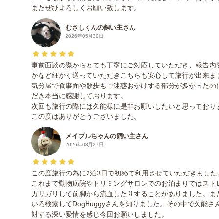
またぜひよろしくお願い致します。
むさしくんの飼い主さん
2026年05月30日
事前面談の際からとても丁寧にご対応していただき、報告内
かなど細かく送っていただきこちらも安心して旅行が出来ま
気分屋で食事面や散歩もご迷惑おかけする部分が多かったの
だき本当に感謝しております。
次回も旅行の際には久能様に是非お願いしたいと思っており
この度はありがとうございました。
メイプルちゃんの飼い主さん
2026年03月27日
この度旅行の為に2泊3日で初めて利用させていただきました
これまで動物病院やトリミングサロンでのお泊まりではスト
ガリガリして前脚から流血したりすることがありました。ま
いろ検索してDogHuggyさんを知りました。その中で久能
対する深い愛情を感じ今回お願いしました。