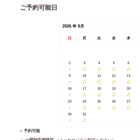
ご予約可能日
2026 年 8月
日
月
火
水
木
2
3
4
5
6
○
△
△
△
△
9
10
11
12
13
○
△
△
△
△
16
17
18
19
20
○
△
△
△
△
23
24
25
26
27
○
△
△
△
△
30
31
○
△
○
予約可能
△
一部対応相談可
（メッセージでご相談ください）