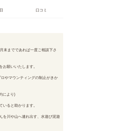
日
口コミ
9月末までであれば一度ご相談下さ
をお願いいたします。

プロやマウンティングの制止がきか
により)

ていると助かります。

んを川や山へ連れ出す、水遊び泥遊