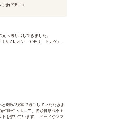
 *´艸｀)

の元へ送り出してきました。

匹（カメレオン、ヤモリ、トカゲ）、
Kと6畳の寝室で過ごしていただきま
、頚椎腰椎ヘルニア、後頭骨形成不全
ットを敷いています。 ベッドやソフ