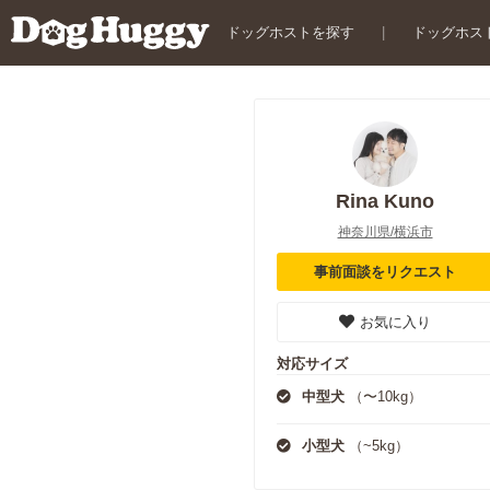
ドッグホストを探す
|
ドッグホス
Rina Kuno
神奈川県/横浜市
事前面談をリクエスト
お気に入り
対応サイズ
中型犬
（〜10kg）
小型犬
（~5kg）