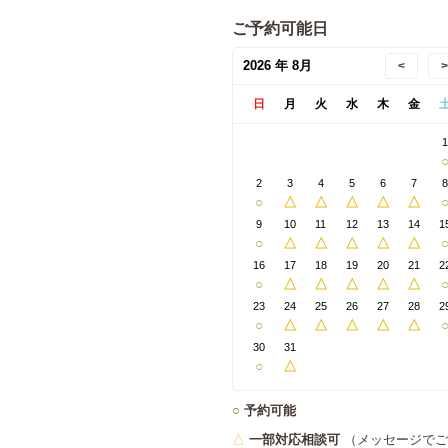
ご予約可能日
2026 年 8月
<
>
日
月
火
水
木
金
2
3
4
5
6
7
○
△
△
△
△
△
9
10
11
12
13
14
1
○
△
△
△
△
△
16
17
18
19
20
21
2
○
△
△
△
△
△
23
24
25
26
27
28
2
○
△
△
△
△
△
30
31
○
△
○
予約可能
△
一部対応相談可
（メッセージでご