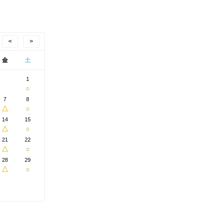
<
>
金
土
1
○
7
8
△
○
14
15
△
○
21
22
△
○
28
29
△
○