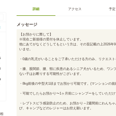
詳細
アクセス
予定
メッセージ
土
【お預かりに際して】

1
※現在ご新規様の受付を休止しています。

○
他にあてがなくどうしてもという方は、その旨記載の上2026年
8
いませ。

○
5
・0歳の乳児がいることをご了承いただける方のみ、リクエスト
○
・膝、股関節、腰、頸に疾患のあるシニア犬がいるため、ワン
2
○
ない子はお断りする可能性がございます。

9
・8kg前後の中型犬1頭までお預かり可能です。(マンションの規約
○
・可能でしたらお預かり〜1ヶ月前にシャンプーをしていただけ
・レプトスピラ感染防止のため、お預かり～2週間前にわんちゃ
び、キャンプなどのレジャーはお控え願います。

相