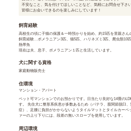
不安なこと、気を付けてほしいことなど、気軽にお問合せ下さいませ(
皆様にお会いできるのを楽しみにしています！
飼育経験
高校生の頃に子猫の保護＆一時預かりを始め、約15匹を里親さん
飼育経験…ポメラニアン3匹、猫5匹、ハリネズミ3匹、爬虫類10
熱帯魚

現在は夫、息子、ポメラニアン１匹と生活しています。
犬に関する資格
家庭動物販売士
住環境
マンション・アパート
ペット可マンションでのお預かりです。日当たり良好な14畳のLD
す。 先住犬に整形系疾患が多数あるため（パテラ、股関節脱臼
症）、足腰に負担がかからないようタイルマットとタイルカーペ
ァーの上り下りには、段差の無いスロープを使用しています。
周辺環境