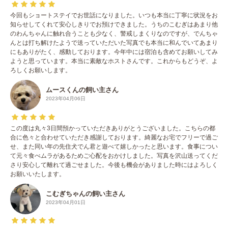
今回もショートステイでお世話になりました。いつも本当に丁寧に状況をお
知らせしてくれて安心しきりでお預けできました。うちのこむぎはあまり他
のわんちゃんに触れ合うことも少なく、警戒しまくりなのですが、でんちゃ
んとは打ち解けたようで送っていただいた写真でも本当に和んでいてあまり
にもありがたく、感動しております。今年中には宿泊も含めてお願いしてみ
ようと思っています。本当に素敵なホストさんです。これからもどうぞ、よ
ろしくお願いします。
ムースくんの飼い主さん
2023年04月06日
この度は丸々3日間預かっていただきありがとうございました。こちらの都
合に色々と合わせていただき感謝しております。綺麗なお宅でフリーで過ご
せ、また同い年の先住犬でん君と遊べて嬉しかったと思います。食事につい
て元々食べムラがあるためご心配をおかけしました。写真を沢山送ってくだ
さり安心して離れて過ごせました。今後も機会がありました時にはよろしく
お願いいたします。
こむぎちゃんの飼い主さん
2023年04月01日