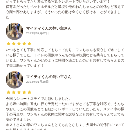
がってもらってたり遊んでる写真をレポートでいただいています！
保育園だったりペットホテルだと環境や他のわんちゃんとの関係など考えて
心配の部分ありますが、そういった心配は全くなく預けることができまし
た！
マイティくんの飼い主さん
2023年02月02日
いつもとても丁寧に対応してもらっており、ワンちゃんも安心して過ごして
いる様子でした。トイレの回数やうんちの色や状態なども共有してもらって
いる上、ワンちゃんがどのように時間を過ごしたのかも共有してもらえるの
で毎回助かっています！
マイティくんの飼い主さん
2023年01月26日
今回もショートステイでお願いしました。
よる遅い時間に迎えに行く予定だったのですがとても丁寧な対応で、うんち
やおしっこの回数もとても細かくレポートしていただいたり、ステイ中の様
子の写真や、ワンちゃんの状態に関する説明なども共有してもらえてとても
安心できました。
ホストさんの家のワンちゃんもとてもおとなしく、犬同士の関係性について
の心配もありませんでした..！