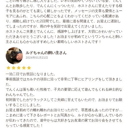
ことの有り難さに感じ入りました。レオの笑顔やくつろいでいる姿、でんく
んとお散歩したり、でんくんにくっついたり、ホストさんに甘えたりする様
子を見るのがとても楽しく嬉しかったです。メッセージの文章も愛情とユー
モアにあふれ、こちらの心配ごとをよくわかってくださっている配慮があ
り、感動し続けていた2日間でした。最後に道を間違えて、お迎えに遅刻し
てしまったのですが、雨の中を笑顔で出迎えてくださいました。
ホストさんご夫妻とでんくんに、感謝申し上げます。大切にかわいがってい
ただきありがとうございました！お泊まりが初めてというワンちゃんと飼い
主さんにも心からおすすめしたい素晴らしいホストさんです！
ルドちゃんの飼い主さん
2024年01月21日
一泊二日でお世話になりました。
事前面談ではカルテの項目に沿って非常に丁寧にヒアリングをして頂きまし
た。
でんくんは落ち着いた性格で、子犬の要望に応えて遊んでもくれる紳士的な
わんちゃんでした。
初対面でしたがリラックスしてご夫婦に甘えてもいたので、お泊まりでお願
いすることにしました。
お迎え後初めての離れ離れのお泊りだったので、罪悪感もあったのですが…
こまめに送って下さるレポートとお写真から、ルドが心から楽しんでいるの
が伝わってきたので、途中からは大好きなお友達の家でお泊り会をさせても
らっている感覚でした！