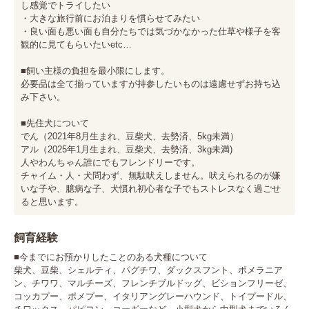
し感覚でトライしたい

・大きな旅行前にお泊まりを慣らせてみたい

・良い面も悪い面も自分たちでは気づかなかった仕草や様子を客
観的に見てもらいたいetc…

■飼い主様の負担を最小限にします。

必要品は全て揃っていますが持参したいものは遠慮せずお持ち込
み下さい。

■先住犬について

でん（2021年8月生まれ、豆柴犬、去勢済、5kg未満）

アル（2025年1月生まれ、豆柴犬、去勢済、3kg未満)

人やわんちゃん誰にでもフレンドリーです。

チャイム・人・犬問わず、無駄吠えしません。吠えられるのが嫌
いな子や、臆病な子、犬慣れ初心者な子でもストレスなく過ごせ
ると思います。
飼育経験
■今までにお預かりしたことのある犬種について

柴犬、豆柴、シェルティ、パグチワ、ダックスフント、ポメラニア
ン、チワワ、マルチーズ、フレンチブルドッグ、ビションフリーゼ、
コッカプー、ポメプー、イタリアングレーハウンド、トイプードル、