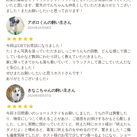
いたと思います。愛犬のでんちゃんも仲良くしていただきありがとうござい
ました！またお願いしたいと思っております！
アポロくんの飼い主さん
2024年10月06日
今回は1泊でお世話になりました！
たくさん写真を送っていただきおしっこやうんちの回数、どんな感じで過ご
しているかなど数回にわたり詳しく教えていただきました。
家に帰ってきてからも落ち着いていて、リラックスして過ごしていたんだな
と安心しました！
ぜひまたお願いしたいと思うホストさんです！
ありがとうございました♪
きなこちゃんの飼い主さん
2024年09月07日
今回３日間通いのショートステイをお願いしました。うちの子は興奮した
り、物音にしつこく吠えることがあり、ご迷惑をお掛けするかもと心配しま
した。しかし実際に預かっていただくと、吠えた時にホスト様が『吠えたら
ダメだよ』と嗜めると、素直に吠えるのをやめるのです。驚きました！ご飯
も偏食気味でしたが、ホスト様のお宅で少しずつ食べるようになり、ショー