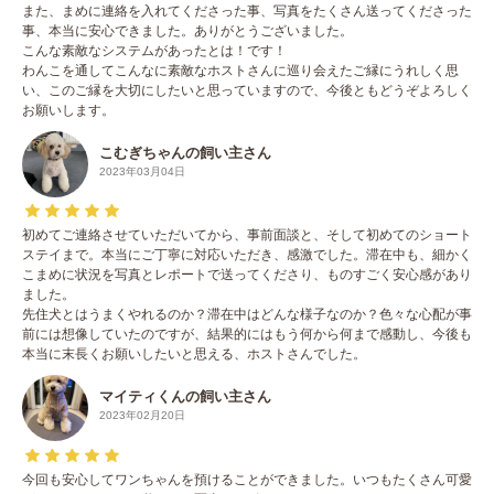
また、まめに連絡を入れてくださった事、写真をたくさん送ってくださった
事、本当に安心できました。ありがとうございました。
こんな素敵なシステムがあったとは！です！
わんこを通してこんなに素敵なホストさんに巡り会えたご縁にうれしく思
い、このご縁を大切にしたいと思っていますので、今後ともどうぞよろしく
お願いします。
こむぎちゃんの飼い主さん
2023年03月04日
初めてご連絡させていただいてから、事前面談と、そして初めてのショート
ステイまで。本当にご丁寧に対応いただき、感激でした。滞在中も、細かく
こまめに状況を写真とレポートで送ってくださり、ものすごく安心感があり
ました。
先住犬とはうまくやれるのか？滞在中はどんな様子なのか？色々な心配が事
前には想像していたのですが、結果的にはもう何から何まで感動し、今後も
本当に末長くお願いしたいと思える、ホストさんでした。
マイティくんの飼い主さん
2023年02月20日
今回も安心してワンちゃんを預けることができました。いつもたくさん可愛