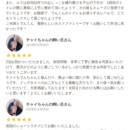
また、ルドは自宅以外でのおしっこを極力避ける子なのですが、1回目のト
イレの際に奥様に上手に褒めて頂いたようで、その後もスムーズに排泄でき
ていたようです。お陰様で、でんくんのトイレもお借りするレベルで、とて
もリラックスして過ごせたようです。
ご夫婦とでんくん、素晴らしいホストファミリーです！お願いして本当に良
かったです！
チャイちゃんの飼い主さん
2023年12月18日
2泊お預かりいただきました。前回同様、非常に丁寧に報告＆写真をいただ
けて、愛犬がどのように過ごしているかしっかり把握できる内容でした！あ
りがとうございます。
チャイもでんちゃんと遊んだり、夜は一緒に寝たり等、安心して過ごせたよ
うです。ドッグホストのお二方もとても素敵な方たちで、また様々気を配っ
ていただいて、大変感謝しております！次回また出かける際にはお願いした
いと思います！よろしくお願いいたします。
チャイちゃんの飼い主さん
2023年12月05日
初回のショートステイにてお願いいたしました。