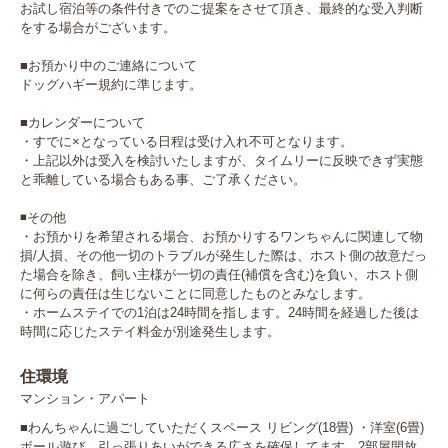
お試し宿泊等の条件付きでのご提案をさせて頂き、最終的な受入判断
をする場合がございます。

■お預かり中のご連絡について

ドッグハギー規約に準じます。

■カレンダーについて

️・すでに×となっている日程は受け入れ不可となります。

・上記以外は受入を検討いたしますが、タイムリーに反映できず実態
と乖離している場合もある事、ご了承ください。

◾️その他

・お預かりを希望される場合、お預かりするワンちゃんに関連して物
損/人損、その他一切のトラブルが発生した際は、ホスト側の故意だっ
た場合を除き、飼い主様が一切の責任(補償を含む)を負い、ホスト側
に何らの責任は生じないことに同意したものとみなします。

・ホームステイでの1泊は24時間を指します。24時間を経過した後は
時間に応じたステイ料金が別途発生します。
住環境
マンション・アパート
■わんちゃんに過ごしていただくスペース リビング(18畳) ・洋室(6畳)
ボール遊び、引っ張りあいができる広さを確保してます。2部屋開放