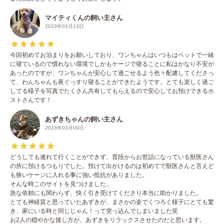
マイティくんの飼い主さん
2023年03月13日
今回初めてお泊まりをお願いしており、ワンちゃんはいつもはベットで一緒
に寝ているので慣れない環境でしかもケージで寝ることに私はかなり不安が
あったのですが、ワンちゃんが安心して過ごせるよう色々配慮してくださっ
て、わんちゃんも夜ぐっすり寝ることができたようです。とても楽しく過ご
してる様子を写真でたくさん共有してもらえるので安心してお預けできるホ
ストさんです！
あずきちゃんの飼い主さん
2023年03月09日
どうしても連れて行くことができず、普段からお世話になっている獣医さん
の所に預けるつもりでした。預けて出かけるのは初めてで獣医さんと言えど
も狭いケージに入れる事に強い抵抗がありました。
そんな時このサイトを見つけました。
急な依頼にも関わらず、快く引き受けてくださり本当に助かりました。
とても神経質と思っていたあずきが、まさかの姿でくつろぐ様子にとても驚
き、家にいる時と同じじゃん！って突っ込んでしまいました笑
お2人の穏やかな接し方が、あずきをリラックスさせたのだと思います。