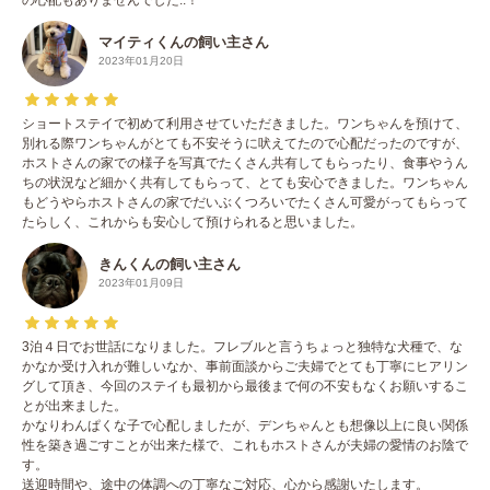
マイティくんの飼い主さん
2023年01月20日
ショートステイで初めて利用させていただきました。ワンちゃんを預けて、
別れる際ワンちゃんがとても不安そうに吠えてたので心配だったのですが、
ホストさんの家での様子を写真でたくさん共有してもらったり、食事やうん
ちの状況など細かく共有してもらって、とても安心できました。ワンちゃん
もどうやらホストさんの家でだいぶくつろいでたくさん可愛がってもらって
たらしく、これからも安心して預けられると思いました。
きんくんの飼い主さん
2023年01月09日
3泊４日でお世話になりました。フレブルと言うちょっと独特な犬種で、な
かなか受け入れが難しいなか、事前面談からご夫婦でとても丁寧にヒアリン
グして頂き、今回のステイも最初から最後まで何の不安もなくお願いするこ
とが出来ました。
かなりわんぱくな子で心配しましたが、デンちゃんとも想像以上に良い関係
性を築き過ごすことが出来た様で、これもホストさんが夫婦の愛情のお陰で
す。
送迎時間や、途中の体調への丁寧なご対応、心から感謝いたします。