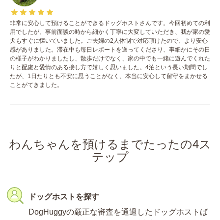
非常に安心して預けることができるドッグホストさんです。今回初めての利
用でしたが、事前面談の時から細かく丁寧に大変していただき、我が家の愛
犬もすぐに懐いていました。ご夫婦の2人体制で対応頂けたので、より安心
感がありました。滞在中も毎日レポートを送ってくださり、事細かにその日
の様子がわかりましたし、散歩だけでなく、家の中でも一緒に遊んでくれた
りと配慮と愛情のある接し方で嬉しく思いました。4泊という長い期間でし
たが、1日たりとも不安に思うことがなく、本当に安心して留守をまかせる
ことがてきました。
わんちゃんを預けるまでたったの4ス
テップ
ドッグホストを探す
DogHuggyの厳正な審査を通過したドッグホストば