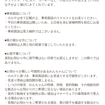
チワックス、パピヨン、コーギーなど、小型犬から中型犬までいろん
な子がよく遊びにきてくれています。

■事前面談について

・カルテは全て記載の上、事前面談のリクエストをお送りください。

・平日の事前面談は難しいため、土日祝を含む候補時間を前広にお送
りください。

・事前面談は受入確約ではございません。

■夜の寝かせ方について

・就寝時は人間と別の部屋で過ごしていただきます。

■お留守番について

原則お預かり中に留守番はない日程でお迎えしますが、この限りでは
ありません。

■お預かりが難しい可能性があるわんちゃんについて

・カルテに基づき、事前面談前にお見送りする可能性がございます。

・見送り理由は個別開示致しません。

・しつけの状況、わんちゃんの性格、持病、規約抵触、その他総合的
な観点からお預かりのご希望に沿えない場合があります。

・室内で粗相する可能性が高い場合はマナーウェアの着用条件で受入
れる場合があります。

・長期のお預かりをご希望される場合、夜の様子を確認する観点から