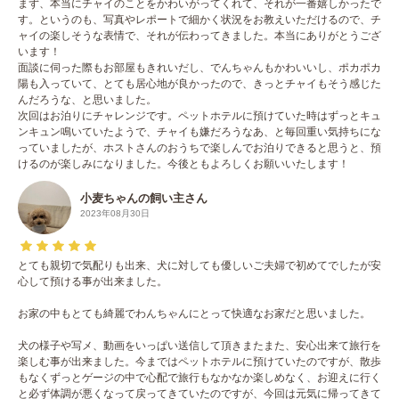
まず、本当にチャイのことをかわいがってくれて、それが一番嬉しかったで
す。というのも、写真やレポートで細かく状況をお教えいただけるので、チ
ャイの楽しそうな表情で、それが伝わってきました。本当にありがとうござ
います！
面談に伺った際もお部屋もきれいだし、でんちゃんもかわいいし、ポカポカ
陽も入っていて、とても居心地が良かったので、きっとチャイもそう感じた
んだろうな、と思いました。
次回はお泊りにチャレンジです。ペットホテルに預けていた時はずっとキュ
ンキュン鳴いていたようで、チャイも嫌だろうなあ、と毎回重い気持ちにな
っていましたが、ホストさんのおうちで楽しんでお泊りできると思うと、預
けるのが楽しみになりました。今後ともよろしくお願いいたします！
小麦ちゃんの飼い主さん
2023年08月30日
とても親切で気配りも出来、犬に対しても優しいご夫婦で初めてでしたが安
心して預ける事が出来ました。
お家の中もとても綺麗でわんちゃんにとって快適なお家だと思いました。
犬の様子や写メ、動画をいっぱい送信して頂きまたまた、安心出来て旅行を
楽しむ事が出来ました。今まではペットホテルに預けていたのですが、散歩
もなくずっとゲージの中で心配で旅行もなかなか楽しめなく、お迎えに行く
と必ず体調が悪くなって戻ってきていたのですが、今回は元気に帰ってきて