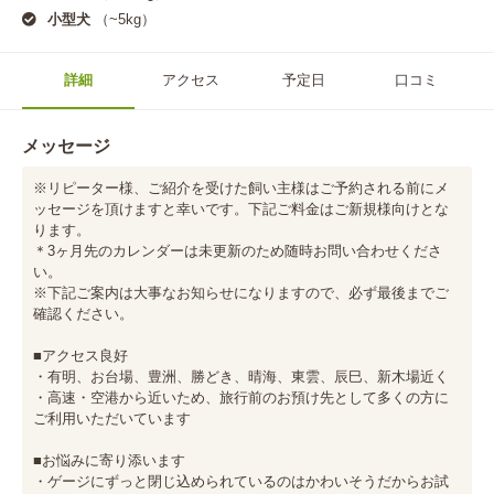
小型犬
（~5kg）
詳細
アクセス
予定日
口コミ
メッセージ
※リピーター様、ご紹介を受けた飼い主様はご予約される前にメ
ッセージを頂けますと幸いです。下記ご料金はご新規様向けとな
ります。

＊3ヶ月先のカレンダーは未更新のため随時お問い合わせくださ
い。

※下記ご案内は大事なお知らせになりますので、必ず最後までご
確認ください。

■アクセス良好

・有明、お台場、豊洲、勝どき、晴海、東雲、辰巳、新木場近く

・高速・空港から近いため、旅行前のお預け先として多くの方に
ご利用いただいています

■お悩みに寄り添います

・ゲージにずっと閉じ込められているのはかわいそうだからお試