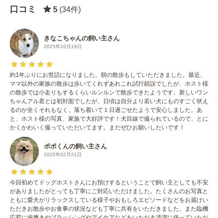
口コミ
5
(34件)
きなこちゃんの飼い主さん
2025年10月19日
約1年ぶりにお世話になりました。朝の散歩もしていただきました。最近、
ママ以外の家族の散歩は歩いてくれずあれこれ試行錯誤でしたが、ホスト様
の散歩では小走りもするくらいルンルンで散歩できたようです。新しいワン
ちゃんアル君とは初対面でしたが、日頃は自分より若い犬にものすごく吠え
るのが全くそれもなく、落ち着いて１日過ごせたようで安心しました。あ
と、ホスト様の写真、家族で大好評です！犬目線で撮られているので、とに
かくかわいく撮っていただいてます。まだぜひお願いしたいです！
ポポくんの飼い主さん
2025年02月21日
今回初めてドッグホストさんにお預けするということで飼い主としても不安
がありましたがとっても丁寧にご対応いただけました。たくさんのお写真と
ともに愛犬がリラックスしている様子やおもしろエピソードなどをお届けい
ただきお散歩やお食事の状況なども丁寧に共有をいただきました。また臨機
応変に歯磨きやブラッシングやアイケアなどをいただき清潔に保っていただ