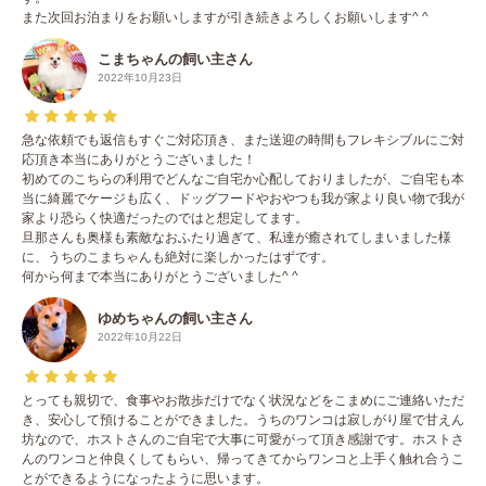
また次回お泊まりをお願いしますが引き続きよろしくお願いします^ ^
こまちゃんの飼い主さん
2022年10月23日
急な依頼でも返信もすぐご対応頂き、また送迎の時間もフレキシブルにご対
応頂き本当にありがとうございました！
初めてのこちらの利用でどんなご自宅か心配しておりましたが、ご自宅も本
当に綺麗でケージも広く、ドッグフードやおやつも我が家より良い物で我が
家より恐らく快適だったのではと想定してます。
旦那さんも奥様も素敵なおふたり過ぎて、私達が癒されてしまいました様
に、うちのこまちゃんも絶対に楽しかったはずです。
何から何まで本当にありがとうございました^ ^
ゆめちゃんの飼い主さん
2022年10月22日
とっても親切で、食事やお散歩だけでなく状況などをこまめにご連絡いただ
き、安心して預けることができました。うちのワンコは寂しがり屋で甘えん
坊なので、ホストさんのご自宅で大事に可愛がって頂き感謝です。ホストさ
んのワンコと仲良くしてもらい、帰ってきてからワンコと上手く触れ合うこ
とができるようになったように思います。