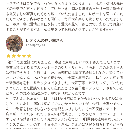
トステイ後は自宅でもしっかり食べるようになりました！ホスト様宅の先住
犬の豆柴でん君とも仲良くしていただき、匂いを嗅ぎ合ったり一緒に散歩す
る微笑ましい写真もたくさん送っていただきました。レポートを送っていた
だくのですが、内容がとても面白く、毎日大変楽しく読ませていただきまし
た。ホスト様は愛情と責任を持って愛犬を見て下さるので、安心してお願い
することができますよ！私は星５つでお勧めさせていただきます⭐︎ ⭐︎ ⭐︎ ⭐︎ ⭐︎
レオくんの飼い主さん
2024年07月02日
1泊2日でお世話になりました。本当に素晴らしいホストさんでした！まず
事前面談に至るまでのメッセージのやりとりから、「ああ、このホストさん
は信頼できる！」と感じました。面談時には清潔で綺麗なお宅と、賢くてか
わいいでんくん、あたたかく穏やかなご夫妻の雰囲気に、私もレオも初対面
の緊張感も忘れ、リラックスできました。大変丁寧にヒアリングしていただ
きました。また面談でお伝えし忘れたことを後日度々メッセージさせていた
だき、その対応も迅速かつ丁寧で有り難かったです。
そして迎えたお泊まり当日。実は1か月前に自宅から近いペットホテルに預
けたこともあり、宿泊は初めてではなかったのですが、今回ご夫妻やでんく
んにご迷惑をおかけしないかと心配もありました。その不安はステイ中に
度々送ってくださったたくさんのお写真と、こまやかなメッセージによって
すっかり払拭されました！先のホテル滞在では、3日間何の連絡もないとい
うシステムだったので、今回ホストさんがこまめに状況を知らせてくださる