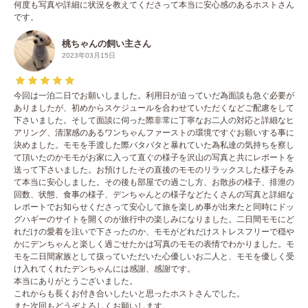
何度も写真や詳細に状況を教えてくださって本当に安心感のあるホストさん
です。
桃ちゃんの飼い主さん
2023年03月15日
今回は一泊二日でお願いしました。利用日が迫っていだ為面談も急ぐ必要が
ありましたが、初めからスケジュールを合わせていただくなどご配慮をして
下さいました。そして面談に伺った際非常に丁寧なお二人の対応と詳細なヒ
アリング、清潔感のあるワンちゃんファーストの環境ですぐお願いする事に
決めました。モモを手渡した際バタバタと暴れていた為私達の気持ちを察し
て頂いたのかモモがお家に入って直ぐの様子を沢山の写真と共にレポートを
送って下さいました。お預けしたその直後のモモのリラックスした様子をみ
て本当に安心しました。その後も部屋での過ごし方、お散歩の様子、排泄の
回数、状態、食事の様子、デンちゃんとの様子などたくさんの写真と詳細な
レポートでお知らせくださって安心して旅を楽しめ事が出来たと同時にドッ
グハギーのサイトを開くのが旅行中の楽しみになりました。二日間モモにど
れだけの愛着を注いで下さったのか、モモがどれだけストレスフリーで穏や
かにデンちゃんと楽しく過ごせたかは写真のモモの表情でわかりました。モ
モを二日間家族として扱っていただいた心優しいお二人と、モモを優しく受
け入れてくれたデンちゃんには感謝、感謝です。
本当にありがとうございました。
これからも長くお付き合いしたいと思ったホストさんでした。
また次回もどうぞよろしくお願いします。