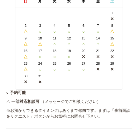
日
月
火
水
木
金
土
1
✕
2
3
4
5
6
7
8
△
○
○
○
○
○
△
9
10
11
12
13
14
15
△
△
○
○
○
○
△
16
17
18
19
20
21
22
△
○
○
○
✕
✕
✕
23
24
25
26
27
28
29
△
○
○
○
○
✕
✕
30
31
✕
✕
○
予約可能
△
一部対応相談可
（メッセージでご相談ください）
※お預かりできるタイミングはあくまで傾向です。まずは「事前面談
をリクエスト」ボタンからお気軽にお問合せ下さい。