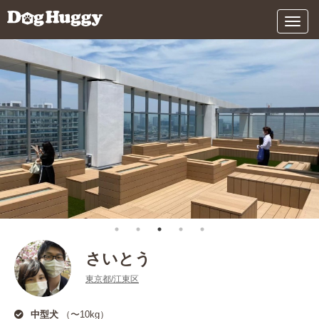
メ
ニ
ュ
ー
さいとう
東京都/江東区
中型犬
（〜10kg）