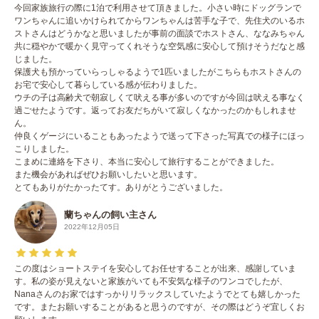
今回家族旅行の際に1泊で利用させて頂きました。小さい時にドッグランで
ワンちゃんに追いかけられてからワンちゃんは苦手な子で、先住犬のいるホ
ストさんはどうかなと思いましたが事前の面談でホストさん、ななみちゃん
共に穏やかで暖かく見守ってくれそうな空気感に安心して預けそうだなと感
じました。
保護犬も預かっていらっしゃるようで1匹いましたがこちらもホストさんの
お宅で安心して暮らしている感が伝わりました。
ウチの子は高齢犬で朝寂しくて吠える事が多いのですが今回は吠える事なく
過ごせたようです。返ってお友だちがいて寂しくなかったのかもしれませ
ん。
仲良くゲージにいることもあったようで送って下さった写真での様子にほっ
こりしました。
こまめに連絡を下さり、本当に安心して旅行することができました。
また機会があればぜひお願いしたいと思います。
とてもありがたかったてす。ありがとうございました。
蘭ちゃんの飼い主さん
2022年12月05日
この度はショートステイを安心してお任せすることが出来、感謝していま
す。私の姿が見えないと家族がいても不安気な様子のワンコでしたが、
Nanaさんのお家ではすっかりリラックスしていたようでとても嬉しかった
です。またお願いすることがあると思うのですが、その際はどうぞ宜しくお