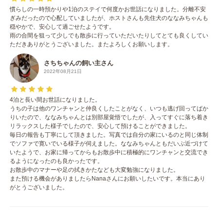
慣らしの一時預かりや1泊のステイで何度かお世話になりました。分離不安
ぎみだったので心配していましたが、ホストさんも先住犬のななみちゃんも
穏やかで、安心して過ごせたようです。
雨の合間を狙って少しでも散歩に行っていただいたりしてとても良くしてい
ただきありがとうございました。またよろしくお願いします。
さちちゃんの飼い主さん
2022年08月21日
4泊と長い間お世話になりました。
うちの子は他のワンチャンと仲良くしたことがなく、いつも逃げ回ってばか
りいたので、ななみちゃんとは別部屋覚悟でしたが、入ってすぐに落ち着き
リラックスした様子でしたので、安心して預けることができました。
毎日の報告も丁寧にして頂きました。写真では自分の家にいるのと同じ体制
でソファで寛いでいる様子が伺えました。ななみちゃんともだいぶ近づけて
いたようで、お家に帰ってからもお散歩中に積極的にワンチャンと交流でき
るようになったのも良かったです。
お散歩中のマナーや足の拭きかたなども大変勉強になりました。
また預ける機会がありましたらNanaさんにお願いしたいです。本当にあり
がとうございました。