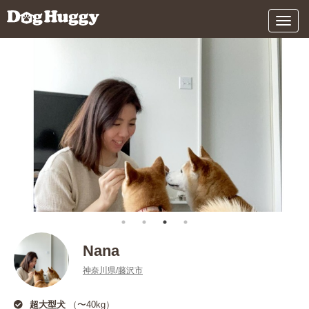
メ
ニ
ュ
ー
Nana
神奈川県/藤沢市
超大型犬
（〜40kg）