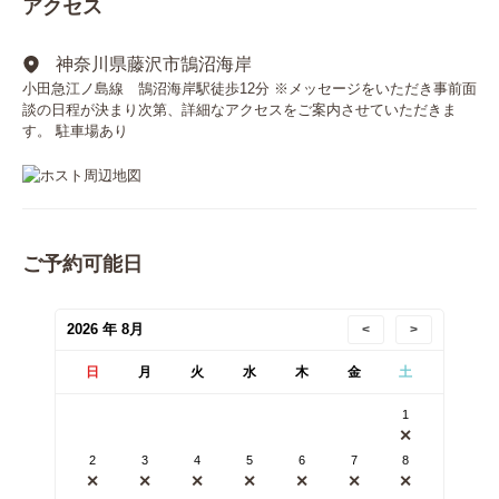
アクセス
神奈川県藤沢市鵠沼海岸
小田急江ノ島線 鵠沼海岸駅徒歩12分 ※メッセージをいただき事前面
談の日程が決まり次第、詳細なアクセスをご案内させていただきま
す。 駐車場あり
ご予約可能日
2026 年 8月
<
>
日
月
火
水
木
金
土
1
✕
2
3
4
5
6
7
8
✕
✕
✕
✕
✕
✕
✕