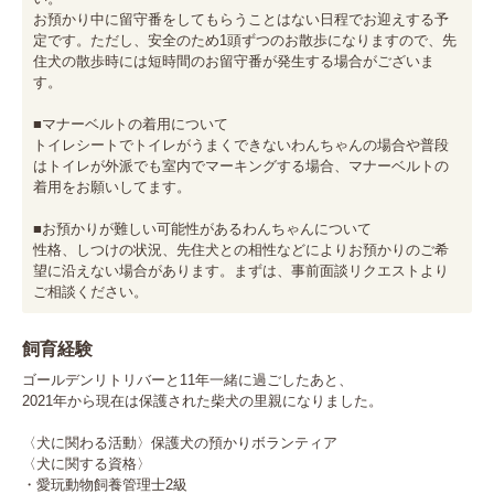
お預かり中に留守番をしてもらうことはない日程でお迎えする予
定です。ただし、安全のため1頭ずつのお散歩になりますので、先
住犬の散歩時には短時間のお留守番が発生する場合がございま
す。

■マナーベルトの着用について

トイレシートでトイレがうまくできないわんちゃんの場合や普段
はトイレが外派でも室内でマーキングする場合、マナーベルトの
着用をお願いしてます。

■お預かりが難しい可能性があるわんちゃんについて

性格、しつけの状況、先住犬との相性などによりお預かりのご希
望に沿えない場合があります。まずは、事前面談リクエストより
ご相談ください。
飼育経験
ゴールデンリトリバーと11年一緒に過ごしたあと、

2021年から現在は保護された柴犬の里親になりました。

〈犬に関わる活動〉保護犬の預かりボランティア

〈犬に関する資格〉 

・愛玩動物飼養管理士2級
