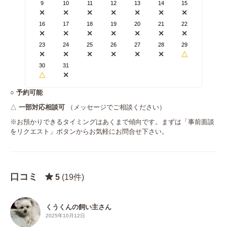
9
10
11
12
13
14
15
✕
✕
✕
✕
✕
✕
✕
16
17
18
19
20
21
22
✕
✕
✕
✕
✕
✕
✕
23
24
25
26
27
28
29
✕
✕
✕
✕
✕
✕
△
30
31
△
✕
○
予約可能
△
一部対応相談可
（メッセージでご相談ください）
※お預かりできるタイミングはあくまで傾向です。まずは「事前面談
をリクエスト」ボタンからお気軽にお問合せ下さい。
口コミ
5
(19件)
くうくんの飼い主さん
2025年10月12日