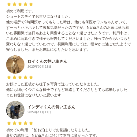
初めて利用です。
ショートステイでお世話になりました。
他の場所で2時間預かってもらった時は、他にも何匹かワンちゃんがいて、
ずーっとハァハァして興奮気味だったのですが、Nanaさんのお家は落ち着
いた雰囲気で当日もあまり興奮することなく過ごせたようです。利用中は、
こまめに写真付きで様子も報告してくださいました。帰ってからもいつもと
変わりなく過ごしていたので、初回利用にしては、穏やかに過ごせたようで
安心しました。またお世話になりたいと思います。
ロイくんの飼い主さん
2025年09月22日
お預けした直後から様子を写真で送っていただきました。
他にも細かく今こんな様子ですなど連絡してくださりとても感動しました
またお世話になりたいと思います
インディくんの飼い主さん
2024年11月11日
初めての利用、1泊お泊まりでお世話になりました。
最初の感想は、Nanaさんに預けて本当に良かったです。