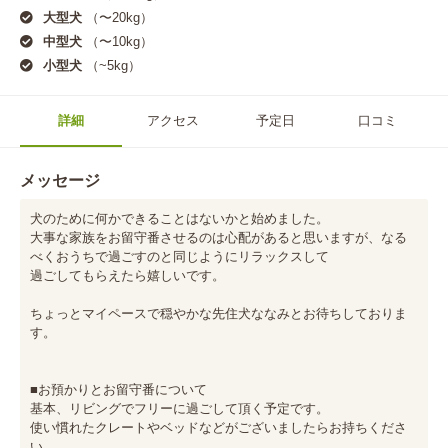
大型犬
（〜20kg）
中型犬
（〜10kg）
小型犬
（~5kg）
詳細
アクセス
予定日
口コミ
メッセージ
犬のために何かできることはないかと始めました。

大事な家族をお留守番させるのは心配があると思いますが、なる
べくおうちで過ごすのと同じようにリラックスして

過ごしてもらえたら嬉しいです。

ちょっとマイペースで穏やかな先住犬ななみとお待ちしておりま
す。

■お預かりとお留守番について

基本、リビングでフリーに過ごして頂く予定です。

使い慣れたクレートやベッドなどがございましたらお持ちくださ
い。
