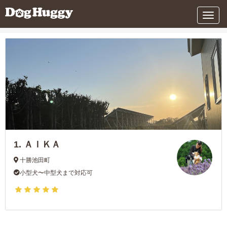
条件を変更する
メ
ニ
ュ
ー
1.
ＡＩＫＡ
十勝池田町
小型犬〜中型犬まで対応可