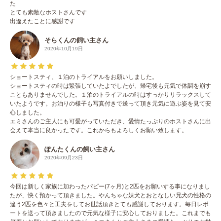
た
とても素敵なホストさんです
出逢えたことに感謝です
そらくんの飼い主さん
2020年10月19日
ショートスティ、１泊のトライアルをお願いしました。
ショートスティの時は緊張していたよでしたが、帰宅後も元気で体調を崩す
こともありませんでした。１泊のトライアルの時はすっかりリラックスして
いたようです。お泊りの様子も写真付きで送って頂き元気に遊ぶ姿を見て安
心しました。
エミさんのご主人にも可愛がっていただき、愛情たっぷりのホストさんに出
会えて本当に良かったです。これからもよろしくお願い致します。
ぽんたくんの飼い主さん
2020年09月23日
今回は新しく家族に加わったパピー(7ヶ月)と2匹をお願いする事になりまし
たが、快く預かって頂きました。やんちゃな妹犬とおとなしい兄犬の性格の
違う2匹を色々と工夫をしてお世話頂きとても感謝しております。毎日レポ
ートを送って頂きましたので元気な様子に安心しておりました。これまでも