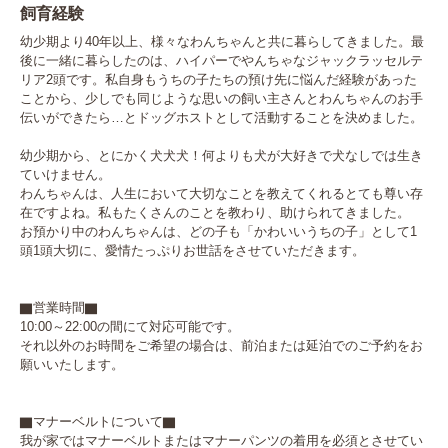
飼育経験
幼少期より40年以上、様々なわんちゃんと共に暮らしてきました。最
後に一緒に暮らしたのは、ハイパーでやんちゃなジャックラッセルテ
リア2頭です。私自身もうちの子たちの預け先に悩んだ経験があった
ことから、少しでも同じような思いの飼い主さんとわんちゃんのお手
伝いができたら…とドッグホストとして活動することを決めました。

幼少期から、とにかく犬犬犬！何よりも犬が大好きで犬なしでは生き
ていけません。

わんちゃんは、人生において大切なことを教えてくれるとても尊い存
在ですよね。私もたくさんのことを教わり、助けられてきました。

お預かり中のわんちゃんは、どの子も「かわいいうちの子」として1
頭1頭大切に、愛情たっぷりお世話をさせていただきます。

▇営業時間▇

10:00～22:00の間にて対応可能です。

それ以外のお時間をご希望の場合は、前泊または延泊でのご予約をお
願いいたします。

▇マナーベルトについて▇

我が家ではマナーベルトまたはマナーパンツの着用を必須とさせてい