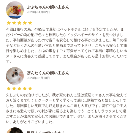
ぷぷちゃんの飼い主さん
2023年04月02日
今回は旅行の為、4泊5日で最初はペットホテルに預ける予定でしたが、ま
だパピーの為心配で色々と検索したらドッグハギーのサイトを見つけまし
た。事前面談があったので当日も安心して預ける事が出来ました。毎日の様
子などたくさんの可愛い写真と動画まで送って下さり、こちらも安心して旅
行を楽しめました。ぷぷの事をすごく可愛がってくれて本当に素晴らしいホ
ストさんに出会えて感謝してます。また機会があったら是非お願いしたいで
す。
ぽんたくんの飼い主さん
2023年03月10日
久しぶりのお泊りでしたが、我が家のわんこ達は渡辺ミエさんの事を覚えて
おり近くまで行くとクークーと早く早くって感じ...到着すると嬉しょん！で
した。毎回優しい笑顔でお迎え頂きわんこ達も大喜びです。滞在中はご主人
さまにも遊んで頂いて我が家に居るより楽しそう...とてもリラックスして過
ごすことが出来て安心してお願いできます。ぜひ、またお泊りさせてくださ
い、ありがとうございました。