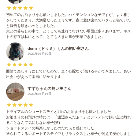
初めてのお泊まりをお願いしました。ハイテンションな子ですが、よく相手
をしてくださり、大満足だったようです。夜は遊び疲れてパタっと寝ていた
と報告を頂きホッとしました。
犬との暮らしの中で、どうしても連れて行けない場面は多々あります。ホス
トの存在は私にとって、とても大きい事が実感できました。
demi（ドゥミ）くんの飼い主さん
2021年06月30日
面談で楽しそうにしていたので、全く心配なく預ける事ができました。良い
出会いがあって本当に助かります。
すずちゃんの飼い主さん
2021年06月16日
トライアルのショートステイと2泊のお泊まりをお願いしました
お泊まりのお預けの時には、「渡辺さんだぁー」とデレデレで飼い主と離れ
ることなんて気にしない様子(笑)
ショートステイの時楽しかったのだなぁと感じました
送られてくるレポートでステイ中もリラックスした様子が伺えて安心しまし