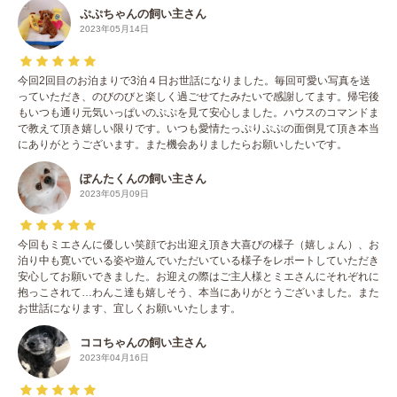
ぷぷちゃんの飼い主さん
2023年05月14日
今回2回目のお泊まりで3泊４日お世話になりました。毎回可愛い写真を送
っていただき、のびのびと楽しく過ごせてたみたいで感謝してます。帰宅後
もいつも通り元気いっぱいのぷぷを見て安心しました。ハウスのコマンドま
で教えて頂き嬉しい限りです。いつも愛情たっぷりぷぷの面倒見て頂き本当
にありがとうございます。また機会ありましたらお願いしたいです。
ぽんたくんの飼い主さん
2023年05月09日
今回もミエさんに優しい笑顔でお出迎え頂き大喜びの様子（嬉しょん）、お
泊り中も寛いでいる姿や遊んでいただいている様子をレポートしていただき
安心してお願いできました。お迎えの際はご主人様とミエさんにそれぞれに
抱っこされて…わんこ達も嬉しそう、本当にありがとうございました。また
お世話になります、宜しくお願いいたします。
ココちゃんの飼い主さん
2023年04月16日