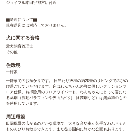
ジョイフル本田宇都宮店付近

▇送迎について▇

現在送迎には対応しておりません。
犬に関する資格
愛犬飼育管理士
その他
住環境
一軒家
一軒家でのお預かりです。 日当たり抜群の約20畳のリビングでのびの
び過ごしていただけます。床はわんちゃんの脚に優しいクッションフ
ロア仕様。お掃除用のフロアワイパーも、わんちゃんにとって害にな
る薬剤（流動パラフィンや界面活性剤、除菌剤など）は無添加のもの
を使用しています。
周辺環境
田園風景の広がるのどかな環境で、大きな音や車が苦手なわんちゃん
ものんびりお散歩できます。また徒歩圏内に静かな公園もあります。