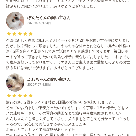
何度かお願いしておりますが、ミエさんとご主人さまの愛情たっぷりのお世
話ぶりには頭が下がります。ありがとうございました。
ぽんたくんの飼い主さん
2020年09月23日
今回は新しく家族に加わったパピー(7ヶ月)と2匹をお願いする事になりまし
たが、快く預かって頂きました。やんちゃな妹犬とおとなしい兄犬の性格の
違う2匹を色々と工夫をしてお世話頂きとても感謝しております。毎日レポ
ートを送って頂きましたので元気な様子に安心しておりました。これまでも
何度かお願いしておりますが、ミエさんとご主人さまの愛情たっぷりのお世
話ぶりには頭が下がります。ありがとうございました。
ふわちゃんの飼い主さん
2020年07月28日
旅行の為、2回トライアル後に5日間のお預かりをお願いしました。
初めてのお泊まりで不安だったのですが、すごく丁寧に1日の様子などをマ
メに連絡を下さり、その写真や動画などで旅行中何度も癒されました?
わんちゃんにも優しく接して下さり、犬の事をとても良く分かっていらっし
ゃるので、安心してお任せする事が出来ました☺️
お家もとてもキレイで清潔感があります✨
わんちゃんを迎えに行った帰りの車で、まだ一緒に居たかったみたいで、キ