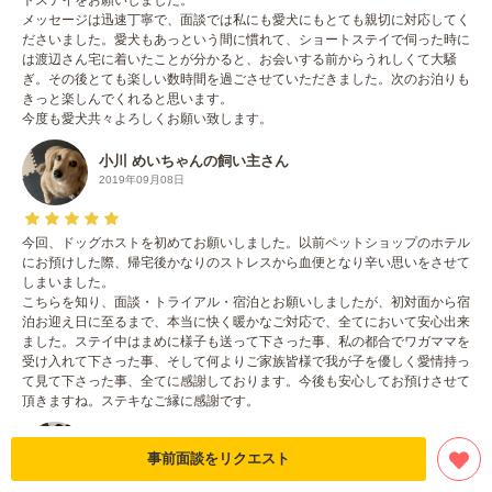
メッセージは迅速丁寧で、面談では私にも愛犬にもとても親切に対応してく
ださいました。愛犬もあっという間に慣れて、ショートステイで伺った時に
は渡辺さん宅に着いたことが分かると、お会いする前からうれしくて大騒
ぎ。その後とても楽しい数時間を過ごさせていただきました。次のお泊りも
きっと楽しんでくれると思います。
今度も愛犬共々よろしくお願い致します。
小川 めいちゃんの飼い主さん
2019年09月08日
今回、ドッグホストを初めてお願いしました。以前ペットショップのホテル
にお預けした際、帰宅後かなりのストレスから血便となり辛い思いをさせて
しまいました。
こちらを知り、面談・トライアル・宿泊とお願いしましたが、初対面から宿
泊お迎え日に至るまで、本当に快く暖かなご対応で、全てにおいて安心出来
ました。ステイ中はまめに様子も送って下さった事、私の都合でワガママを
受け入れて下さった事、そして何よりご家族皆様で我が子を優しく愛情持っ
て見て下さった事、全てに感謝しております。今後も安心してお預けさせて
頂きますね。ステキなご縁に感謝です。
ふうたくんの飼い主さん
事前面談をリクエスト
2019年07月29日