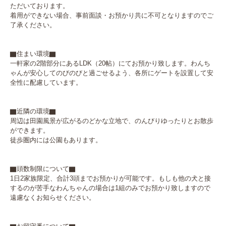
ただいております。

着用ができない場合、事前面談・お預かり共に不可となりますのでご
了承ください。

▇住まい環境▇

一軒家の2階部分にあるLDK（20帖）にてお預かり致します。わんち
ゃんが安心してのびのびと過ごせるよう、各所にゲートを設置して安
全性に配慮しています。

▇近隣の環境▇

周辺は田園風景が広がるのどかな立地で、のんびりゆったりとお散歩
ができます。

徒歩圏内には公園もあります。

▇頭数制限について▇

1日2家族限定、合計3頭までお預かりが可能です。もしも他の犬と接
するのが苦手なわんちゃんの場合は1組のみでお預かり致しますので
遠慮なくお知らせください。
