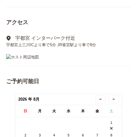
アクセス
宇都宮 インターパーク付近
宇都宮上三川ICより車で5分 JR雀宮駅より車で8分
ご予約可能日
2026 年 8月
<
>
日
月
火
水
木
金
土
1
✕
2
3
4
5
6
7
8