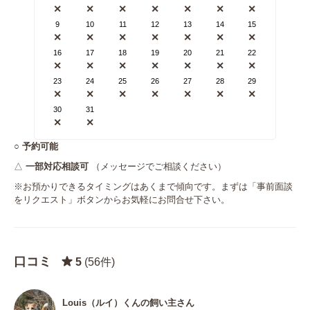
✕
✕
✕
✕
✕
✕
✕
9
10
11
12
13
14
15
✕
✕
✕
✕
✕
✕
✕
16
17
18
19
20
21
22
✕
✕
✕
✕
✕
✕
✕
23
24
25
26
27
28
29
✕
✕
✕
✕
✕
✕
✕
30
31
✕
✕
○
予約可能
△
一部対応相談可
（メッセージでご相談ください）
※お預かりできるタイミングはあくまで傾向です。まずは「事前面談
をリクエスト」ボタンからお気軽にお問合せ下さい。
口コミ
5
(56件)
Louis（ルイ）くんの飼い主さん