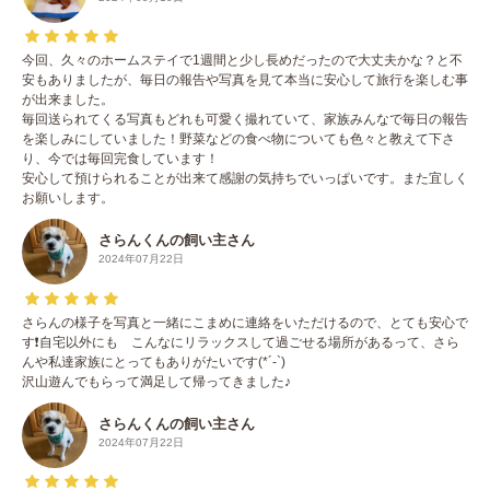
今回、久々のホームステイで1週間と少し長めだったので大丈夫かな？と不
安もありましたが、毎日の報告や写真を見て本当に安心して旅行を楽しむ事
が出来ました。
毎回送られてくる写真もどれも可愛く撮れていて、家族みんなで毎日の報告
を楽しみにしていました！野菜などの食べ物についても色々と教えて下さ
り、今では毎回完食しています！
安心して預けられることが出来て感謝の気持ちでいっぱいです。また宜しく
お願いします。
さらんくんの飼い主さん
2024年07月22日
さらんの様子を写真と一緒にこまめに連絡をいただけるので、とても安心で
す❗️自宅以外にも こんなにリラックスして過ごせる場所があるって、さら
んや私達家族にとってもありがたいです(*´-`)
沢山遊んでもらって満足して帰ってきました♪
さらんくんの飼い主さん
2024年07月22日