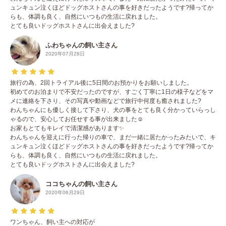
ュンキュン泣くほどドッグホストさんの事を好きだったようです?帰ってか
らも、体調も良く、自然にいつもの生活に戻れました。
とても良いドッグホストさんに出会えました?
ふわちゃんの飼い主さん
2020年07月28日
旅行の為、2回トライアル後に5日間のお預かりをお願いしました。
初めてのお泊まりで不安だったのですが、すごく丁寧に1日の様子などをマ
メに連絡を下さり、その写真や動画などで旅行中何度も癒されました?
わんちゃんにも優しく接して下さり、犬の事をとても良く分かっていらっし
ゃるので、安心してお任せする事が出来ました☺️
お家もとてもキレイで清潔感があります✨
わんちゃんを迎えに行った帰りの車で、まだ一緒に居たかったみたいで、キ
ュンキュン泣くほどドッグホストさんの事を好きだったようです?帰ってか
らも、体調も良く、自然にいつもの生活に戻れました。
とても良いドッグホストさんに出会えました?
ココちゃんの飼い主さん
2020年06月29日
ワンちゃん、飼い主への対応が