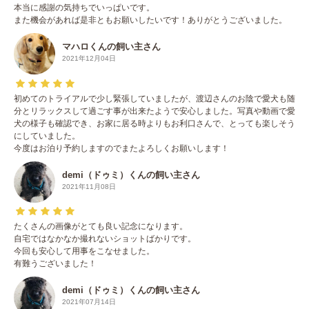
本当に感謝の気持ちでいっぱいです。
また機会があれば是非ともお願いしたいです！ありがとうございました。
マハロくんの飼い主さん
2021年12月04日
初めてのトライアルで少し緊張していましたが、渡辺さんのお陰で愛犬も随
分とリラックスして過ごす事が出来たようで安心しました。写真や動画で愛
犬の様子も確認でき、お家に居る時よりもお利口さんで、とっても楽しそう
にしていました。
今度はお泊り予約しますのでまたよろしくお願いします！
demi（ドゥミ）くんの飼い主さん
2021年11月08日
たくさんの画像がとても良い記念になります。
自宅ではなかなか撮れないショットばかりです。
今回も安心して用事をこなせました。
有難うございました！
demi（ドゥミ）くんの飼い主さん
2021年07月14日