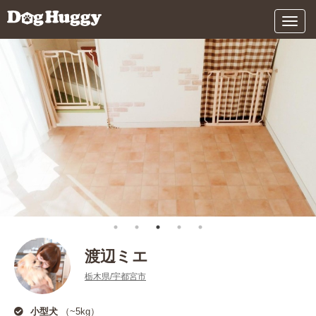
メ
ニ
ュ
ー
渡辺ミエ
栃木県/宇都宮市
小型犬
（~5kg）