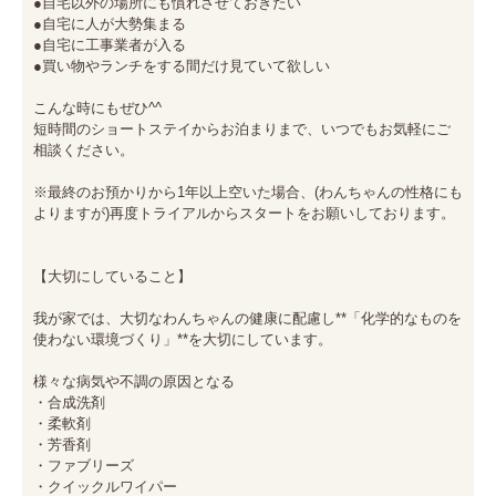
●自宅以外の場所にも慣れさせておきたい

●自宅に人が大勢集まる

●自宅に工事業者が入る

●買い物やランチをする間だけ見ていて欲しい

こんな時にもぜひ^^

短時間のショートステイからお泊まりまで、いつでもお気軽にご
相談ください。

※最終のお預かりから1年以上空いた場合、(わんちゃんの性格にも
よりますが)再度トライアルからスタートをお願いしております。

【大切にしていること】

我が家では、大切なわんちゃんの健康に配慮し**「化学的なものを
使わない環境づくり」**を大切にしています。

様々な病気や不調の原因となる

・合成洗剤

・柔軟剤

・芳香剤

・ファブリーズ

・クイックルワイパー
