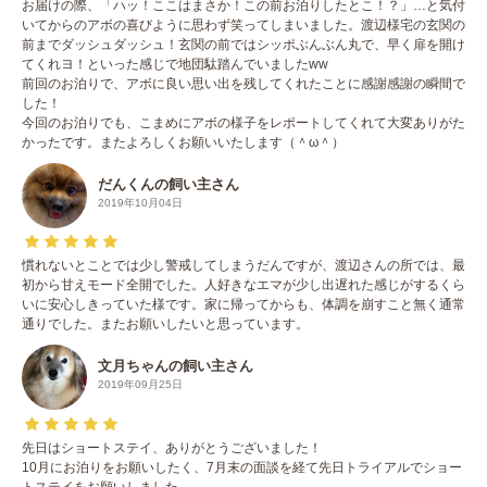
お届けの際、「ハッ！ここはまさか！この前お泊りしたとこ！？」…と気付
いてからのアボの喜びように思わず笑ってしまいました。渡辺様宅の玄関の
前までダッシュダッシュ！玄関の前ではシッポぶんぶん丸で、早く扉を開け
てくれヨ！といった感じで地団駄踏んでいましたww
前回のお泊りで、アボに良い思い出を残してくれたことに感謝感謝の瞬間で
した！
今回のお泊りでも、こまめにアボの様子をレポートしてくれて大変ありがた
かったです。またよろしくお願いいたします（＾ω＾）
だんくんの飼い主さん
2019年10月04日
慣れないとことでは少し警戒してしまうだんですが、渡辺さんの所では、最
初から甘えモード全開でした。人好きなエマが少し出遅れた感じがするくら
いに安心しきっていた様です。家に帰ってからも、体調を崩すこと無く通常
通りでした。またお願いしたいと思っています。
文月ちゃんの飼い主さん
2019年09月25日
先日はショートステイ、ありがとうございました！
10月にお泊りをお願いしたく、7月末の面談を経て先日トライアルでショー
トステイをお願いしました。