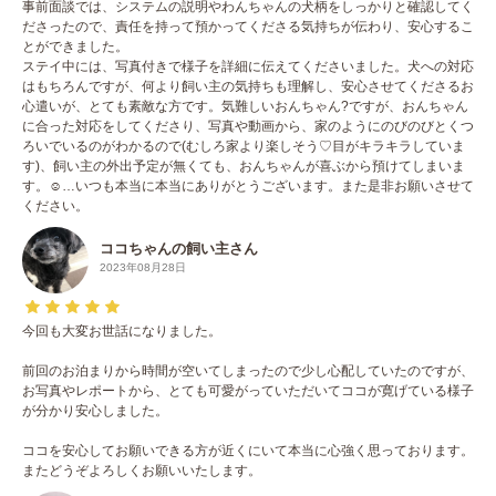
事前面談では、システムの説明やわんちゃんの犬柄をしっかりと確認してく
ださったので、責任を持って預かってくださる気持ちが伝わり、安心するこ
とができました。
ステイ中には、写真付きで様子を詳細に伝えてくださいました。犬への対応
はもちろんですが、何より飼い主の気持ちも理解し、安心させてくださるお
心遣いが、とても素敵な方です。気難しいおんちゃん?ですが、おんちゃん
に合った対応をしてくださり、写真や動画から、家のようにのびのびとくつ
ろいでいるのがわかるので(むしろ家より楽しそう♡目がキラキラしていま
す)、飼い主の外出予定が無くても、おんちゃんが喜ぶから預けてしまいま
す。☺️…いつも本当に本当にありがとうございます。また是非お願いさせて
ください。
ココちゃんの飼い主さん
2023年08月28日
今回も大変お世話になりました。
前回のお泊まりから時間が空いてしまったので少し心配していたのですが、
お写真やレポートから、とても可愛がっていただいてココが寛げている様子
が分かり安心しました。
ココを安心してお願いできる方が近くにいて本当に心強く思っております。
またどうぞよろしくお願いいたします。