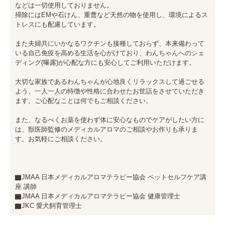
などは一切使用しておりません。

掃除にはEMや石けん、重曹など天然の物を使用し、環境によるス
トレスにも配慮しています。

また夫婦共にいかなるワクチンも接種しておらず、本来備わって
いる自己免疫を高める生活を心がけており、わんちゃんへのシェ
ディング(曝露)が心配な方にも安心してご利用いただけます。

大切な家族であるわんちゃんが心地良くリラックスして過ごせる
よう、一人一人の特徴や性格に合わせたお世話をさせていただき
ます。ご心配なことは何でもご相談ください。

また、なるべくお薬を使わず体に安心なものでケアがしたい方に
は、獣医師監修のメディカルアロマのご相談やお作りも承りま
す。お気軽にご相談ください。

▇JMAA 日本メディカルアロマテラピー協会 ペットセルフケア講
座 講師

▇JMAA 日本メディカルアロマテラピー協会 健康管理士

▇JKC 愛犬飼育管理士