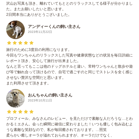
沢山お写真も頂き、離れていてもととのリラックスしてる様子が分かりまし
た。またお願いしたいと思います。
2日間本当にありがとうございました。
アンディーくんの飼い主さん
2023年11月22日
旅行のために3度目の利用になります。
今回もワンちゃんのリラックスした写真や健康状態などの状況を毎日詳細に
レポート頂き、安心して旅行が出来ました。
なんと言ってもここは他のドッグホテルと違い、常時ワンちゃんと散歩や遊
び等で触れ合って頂けるので、自宅で過ごすのと同じでストレスを全く感じ
させない贅沢な空間だと思います。
また利用させて頂きます。
おんちゃんの飼い主さん
2023年10月11日
プロフィール、みなさんのレビュー、を見ただけで素敵な人だろうな…とわ
かるミエさん。会った瞬間に確信に変わりました！いつも優しく包み込むよ
うな素敵な笑顔なので、私が毎回癒されております。…照笑
柔らかい癒しオーラが溢れておられますが、オーラだけでなく、