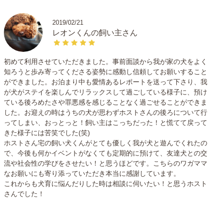
2019/02/21
レオンくんの飼い主さん
初めて利用させていただきました。事前面談から我が家の犬をよく
知ろうと歩み寄ってくださる姿勢に感動し信頼してお願いすること
ができました。お泊まり中も愛情あるレポートを送って下さり、我
が犬がステイを楽しんでリラックスして過ごしている様子に、預け
ている後ろめたさや罪悪感を感じることなく過ごせることができま
した。お迎えの時はうちの犬が思わずホストさんの後ろについて行
ってしまい、おっとっと！飼い主はこっちだった！と慌てて戻って
きた様子には苦笑でした(笑)
ホストさん宅の飼い犬くんがとても優しく我が犬と遊んでくれたの
で、今後も何かイベントがなくても定期的に預けて、友達犬との交
流や社会性の学びをさせたい！と思うほどです。こちらのワガママ
なお願いにも寄り添っていただき本当に感謝しています。
これからも犬育に悩んだりした時は相談に伺いたい！と思うホスト
さんでした！