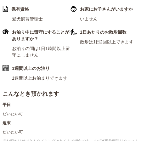
保有資格
お家にお子さんがいますか
〈犬の飼育歴〉
愛犬飼育管理士
いません
21年
ポメラニアン、チワワ、ミニチュアダックス、カニンヘン
お泊り中に留守にすることが
1日あたりのお散歩回数
ダックス、トイプードルの飼育経験があります。
ありますか？
散歩は1日2回以上できます
〈犬に関する資格〉
お泊りの間は1日1時間以上留
愛犬飼育管理士
守にしません
動物取扱責任者
1週間以上のお泊り
〈お預かり経験のある犬〉
1週間以上お泊まりできます
トイプードル、ヨーキー、コーギー、Mダックス、ラブラ
ドール、Aドゥードル、ポメラニアン、シュナウザー
こんなとき預かれます
〈先住犬について〉
平日
レオン（トイプードル♂、去勢済、各種ワクチン接種済）
だいたい可
犬も人も大好きという友好的な性格の子です。初めて会う
週末
わんちゃんに対しても、遊びに誘ったり、静かにみていた
だいたい可
り、と相手のペースに合わせることができるので、どんな
※お預かりができるタイミングはあくまで傾向です。まずは事前面談リクエスト