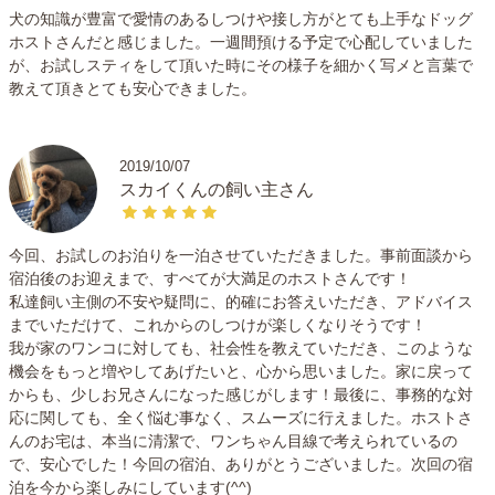
犬の知識が豊富で愛情のあるしつけや接し方がとても上手なドッグ
わんちゃんの安全のため、原則クレートまたはケージなど
ホストさんだと感じました。一週間預ける予定で心配していました
安心して過ごせる環境で寝ていただくことになります。も
が、お試しスティをして頂いた時にその様子を細かく写メと言葉で
し、試したことがない場合は事前面談にてご相談くださ
教えて頂きとても安心できました。
い。
■お留守番について
2019/10/07
原則、お預かり中に留守番をしてもらうことはない日程で
スカイくんの飼い主さん
お迎えする予定です。ただし、安全のため1頭ずつのお散
歩になりますので、先住犬やお預かり中の他のわんちゃん
今回、お試しのお泊りを一泊させていただきました。事前面談から
のお散歩時には短時間のお留守番が発生する場合がござい
宿泊後のお迎えまで、すべてが大満足のホストさんです！
ます。その際にはクレートまたはケージなどの安全な環境
私達飼い主側の不安や疑問に、的確にお答えいただき、アドバイス
でお留守番をしてもらう予定です。
までいただけて、これからのしつけが楽しくなりそうです！
我が家のワンコに対しても、社会性を教えていただき、このような
■お預かりが難しい可能性があるわんちゃんについて
機会をもっと増やしてあげたいと、心から思いました。家に戻って
・分離不安のあるわんちゃん
からも、少しお兄さんになった感じがします！最後に、事務的な対
応に関しても、全く悩む事なく、スムーズに行えました。ホストさ
・マナーウェアを付けられないわんちゃん
んのお宅は、本当に清潔で、ワンちゃん目線で考えられているの
・マーキング癖のあるわんちゃん
で、安心でした！今回の宿泊、ありがとうございました。次回の宿
・避妊去勢をしていないわんちゃん
泊を今から楽しみにしています(^^)