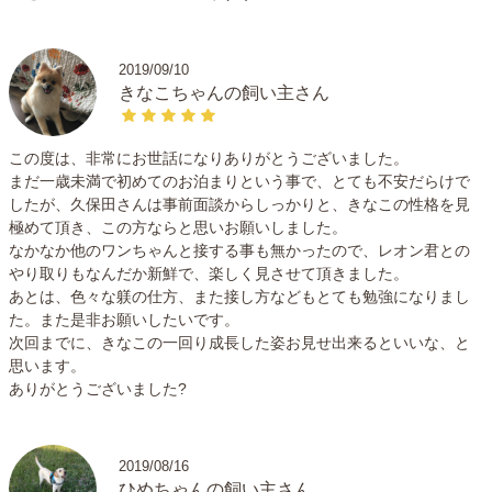
・クレートやケージで著しく吠えてしまうわんちゃん
また、大きさや犬種、わんちゃんの性格、しつけの状況な
2019/09/10
どによりお預かりのご希望に沿えない場合があります。ま
きなこちゃんの飼い主さん
ずは、事前面談申請よりご相談いただければ色々わんちゃ
んの個性についてお伺いしながら判断していきたいと思い
この度は、非常にお世話になりありがとうございました。
ます。
まだ一歳未満で初めてのお泊まりという事で、とても不安だらけで
したが、久保田さんは事前面談からしっかりと、きなこの性格を見
■お願い
極めて頂き、この方ならと思いお願いしました。
普段使い慣れているクレートまたはケージをご持参くださ
なかなか他のワンちゃんと接する事も無かったので、レオン君との
いますようお願いします。
やり取りもなんだか新鮮で、楽しく見させて頂きました。
あとは、色々な躾の仕方、また接し方などもとても勉強になりまし
た。また是非お願いしたいです。
次回までに、きなこの一回り成長した姿お見せ出来るといいな、と
思います。
〈最後に〉
ありがとうございました?
大事な家族である愛犬を預けることに、ご不安や寂しさが
あることかと思います。お預かりに際し、わんちゃんを常
にしっかり見ることはもちろんですが、メッセージで様子
2019/08/16
を伝えることでも、飼い主さんに安心をお届けしていきた
ひめちゃんの飼い主さん