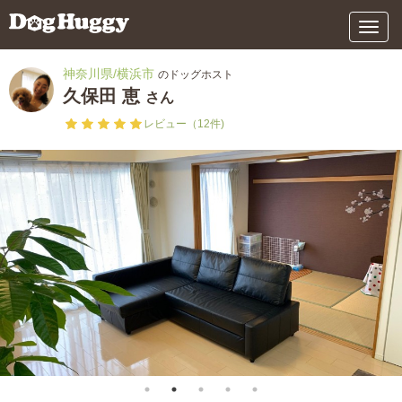
メ
ニ
ュ
神奈川県/横浜市
のドッグホスト
ー
久保田 恵
さん
レビュー（12件)