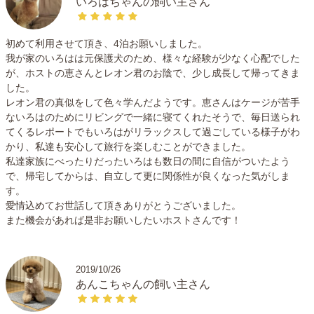
いろはちゃんの飼い主さん
〈近隣の環境〉
閑静な住宅地です。大通りから離れているので車通りも少
初めて利用させて頂き、4泊お願いしました。
我が家のいろはは元保護犬のため、様々な経験が少なく心配でした
なく、安全にお散歩をすることができます。また、近所に
が、ホストの恵さんとレオン君のお陰で、少し成長して帰ってきま
は愛犬家が多く集う広い公園が点在しており定番のお散歩
した。
コースとなっています。
レオン君の真似をして色々学んだようです。恵さんはケージが苦手
レオンがお世話になっている信頼のできる動物病院までは
ないろはのためにリビングで一緒に寝てくれたそうで、毎日送られ
車で5分程度です。
てくるレポートでもいろはがリラックスして過ごしている様子がわ
かり、私達も安心して旅行を楽しむことができました。
〈注意点〉
私達家族にべったりだったいろはも数日の間に自信がついたよう
で、帰宅してからは、自立して更に関係性が良くなった気がしま
■頭数制限について
す。
大切なわんちゃんを安全に責任をもって丁寧にお預かりす
愛情込めてお世話して頂きありがとうございました。
るために、お預かりするわんちゃんの頭数を2頭までと限
また機会があれば是非お願いしたいホストさんです！
定させていただいています。もし、同じ家で一緒に過ごし
ている家族犬等の場合はご相談ください。
2019/10/26
■夜の寝かせ方について
あんこちゃんの飼い主さん
普段、わたしが見ている間はケージレスにて可能な限りの
びのび過ごしていただきたいと思いますが、夜は、大切な