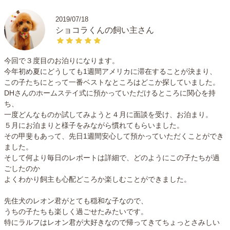
2019/07/18
ショコラくんの飼い主さん
今回で３度目のお泊りになります。
今年初め夏にどうしても1週間アメリカに滞在することが決まり、
この子たちにとって一番ベストなところはどこか探していました。
DHさんのホームステイ式に預かっていただけるところに関心を持
ち、
一度どんなものか試してみようと４月に面談を受け、お泊まり。
５月にお泊まりと様子をみながら慣れてもらいました。
その甲斐もあって、先日1週間安心して預かっていただくことができ
ました。
そして何より毎日のレポートは詳細で、どのようにこの子たちが過
ごしたのか
よくわかり飼主も心配どころか楽しむことができました。
先住犬のレオン君がとても穏和な子なので、
うちの子たちも楽しく過ごせたみたいです。
特にラルフはレオン君が大好きなので帰ってきてちょっとさみしい