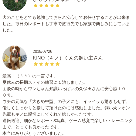
いです。単にお世話をするという気持ちではなく、愛情込
めて精一杯わんちゃんがリラックスできる時間を作りたい
犬のことをとても勉強しておられ安心してお任せすることが出来ま
と思います！
した。毎日のレポートも丁寧で旅行先でも家族で楽しみにしていま
した。
まずはお気軽に面談申請をください。事前にご不安なこと
があれば何でも聞いていただき、わたしも普段のわんちゃ
んの様子なども含めて色々とお伺いできればと思います。
2019/07/26
メッセージや面談を通してわたしのことを知っていただ
KINO（キノ）くんの飼い主さん
き、信頼できると思ったら預ける、ご不安だと感じたら断
るで全く問題ありません。じっくりご検討いただければと
最高！（＾＾）の一言です。
思います。
夏休みの長期ステイの練習に１泊しました。
面談の時からワンちゃん知識いっぱいの久保田さんに安心感１０
大好きなわんちゃんとの出会いにとてもワクワクしていま
０％。
す。わんちゃん・飼い主さんのお役に立ち、一緒に素敵な
ウチの元気な「大きめ中型」の子犬にも、イライラも驚きもせず、
時間が過ごせることを楽しみにお待ちしております！
優しくしっかりと接して頂けたのには感動しました。飼い犬レオン
先輩もキノに親切にしてくれて嬉しかったです。
運転送迎、細かなレポート&写真、ゲーム感覚で楽しいトレーニング
まで、とっても良かったです。
本当にありがとうございました。