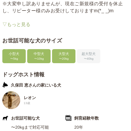
※大変申し訳ありませんが、現在ご新規様の受付を休止
し、リピーター様のみお受けしておりますm(*_ _)m
▽もっと見る
トイプードルのレオン、主人と0歳の娘の3人1頭で暮らし
ています。レオンは優しく平和主義な子で、わんちゃんや
人にとてもフレンドリー。9歳とは思えぬ明るいエネルギ
お世話可能な犬のサイズ
ーでお迎えし、どんなわんちゃんとも仲良くなれると思い
ます！安全を第一に考えたお部屋で、リラックスできる時
小型犬
中型犬
大型犬
超大型犬
〜5kg
〜10kg
〜20kg
〜40kg
間を感じてもらえます。
〈ドッグホストになった理由〉
ドッグホスト情報
自分も愛犬も、地域や犬を真に想う飼い主さんたちに育ん
久保田 恵さんの家にいる犬
でもらったと感じていて、今度はわたしが周りの人のため
にお手伝いできたらいいなとずっと想っていました。そん
レオン
な中でDogHuggyのことを知り、わたしでも犬や飼い主さ
13歳
んたち、そして社会に貢献できることがあるかもしれない
と思いました。また、「犬との共生・どうぶつ先進国を目
お世話可能な犬
飼育経験年数
指す」というDogHuggyの掲げる目標に共感したことも、
〜20kgまで対応可能
20年
ドッグホストになろうと思った理由です。