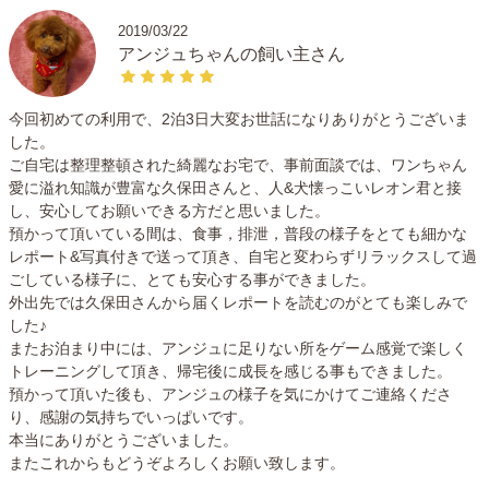
2019/03/22
アンジュちゃんの飼い主さん
今回初めての利用で、2泊3日大変お世話になりありがとうございま
した。
ご自宅は整理整頓された綺麗なお宅で、事前面談では、ワンちゃん
愛に溢れ知識が豊富な久保田さんと、人&犬懐っこいレオン君と接
し、安心してお願いできる方だと思いました。
預かって頂いている間は、食事，排泄，普段の様子をとても細かな
レポート&写真付きで送って頂き、自宅と変わらずリラックスして過
ごしている様子に、とても安心する事ができました。
外出先では久保田さんから届くレポートを読むのがとても楽しみで
した♪
またお泊まり中には、アンジュに足りない所をゲーム感覚で楽しく
トレーニングして頂き、帰宅後に成長を感じる事もできました。
預かって頂いた後も、アンジュの様子を気にかけてご連絡くださ
り、感謝の気持ちでいっぱいです。
本当にありがとうございました。
またこれからもどうぞよろしくお願い致します。