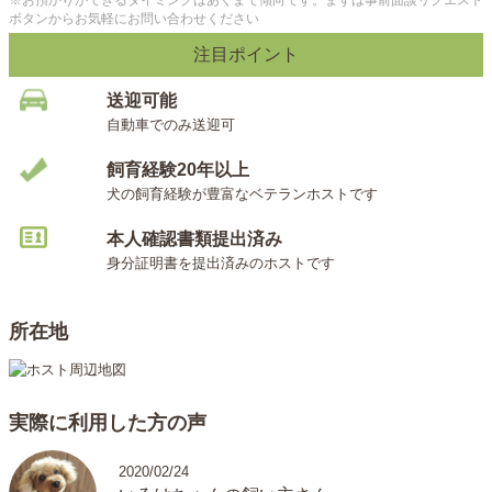
わんちゃんも安心して一緒に過ごせると思います。
ボタンからお気軽にお問い合わせください
注目ポイント
〈アクセス〉
神奈川県横浜市中区本牧満坂
送迎可能
JR根岸線 山手駅から徒歩20分、またはバス15分
自動車でのみ送迎可
※メッセージをいただき事前面談の日程が決まり次第、詳
細なアクセスをご案内させていただきます。
飼育経験20年以上
犬の飼育経験が豊富なベテランホストです
〈送迎について〉
本人確認書類提出済み
自宅から片道30分圏内を目安に車での送迎が可能です。距
身分証明書を提出済みのホストです
離などの詳細はメッセージにてお問い合わせください。
〈住まい環境〉
所在地
わんちゃんOKのマンション（3LDK）です。お預かり中の
わんちゃんは、LDKと続きの和室で愛犬のレオンと一緒に
のびのびと過ごしてもらう予定です。また、洋室で過ごし
実際に利用した方の声
てもらうこともできます。どちらの部屋も犬の安全を第一
に考えて、基本的に物を置かないよう整理整頓を心がけて
2020/02/24
います。