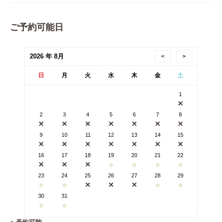
ご予約可能日
2026 年 8月
<
>
日
月
火
水
木
金
土
1
✕
2
3
4
5
6
7
8
✕
✕
✕
✕
✕
✕
✕
9
10
11
12
13
14
15
✕
✕
✕
✕
✕
✕
✕
16
17
18
19
20
21
22
✕
✕
✕
○
○
○
○
23
24
25
26
27
28
29
○
○
✕
✕
✕
○
○
30
31
○
○