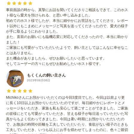
事前面談の時から、真摯にお話を聞いてくださりご相談もできて、このホス
ト様なら愛犬を預けられる、と思い申し込みました。
初めてのホスト様でしたが、本当に細やかにお世話をしてくださり、レポー
ト以外にもこまめにメッセージと写真を送ってくださったので、愛犬の様子
が手に取るようにわかりました。
また、直前のお願いにも臨機応変に対応してくださったので、本当に助かり
ました！
ご家族にも可愛がっていただいたようで、飼い主としてはこんなに幸せなこ
とはありません。
また機会がありましたら、ぜひお願いしたいと思っています。
そしてユーザーの方々にもぜひお勧めしたいホスト様です。
もくくんの飼い主さん
2023年08月06日
Michikoさんにお預かりいただくのは今回3度目でした。今回は以前より更
に長く10日以上お預かりいただいたのですが、毎日細やかにレポートとメ
ッセージをいただき、家族も私も安心して過ごすことができました。ご家族
の皆様にとても可愛がっていただき、甘える様子が毎日送っていただいた写
真からもよく伝わってきました。今回は暑い時期にお預かりいただいたの
で、お散歩の時間や距離を工夫していただいたり、食欲がない様子のときも
工夫していただき、いつも以上にお手を煩わせてしまったのに、色々ご親切