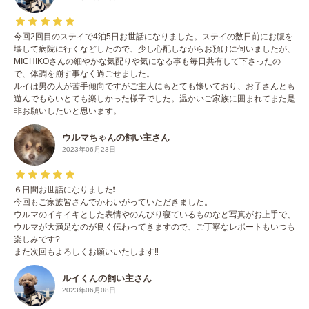
今回2回目のステイで4泊5日お世話になりました。ステイの数日前にお腹を
壊して病院に行くなどしたので、少し心配しながらお預けに伺いましたが、
MICHIKOさんの細やかな気配りや気になる事も毎日共有して下さったの
で、体調を崩す事なく過ごせました。
ルイは男の人が苦手傾向ですがご主人にもとても懐いており、お子さんとも
遊んでもらいとても楽しかった様子でした。温かいご家族に囲まれてまた是
非お願いしたいと思います。
ウルマちゃんの飼い主さん
2023年06月23日
６日間お世話になりました❗️
今回もご家族皆さんでかわいがっていただきました。
ウルマのイキイキとした表情やのんびり寝ているものなど写真がお上手で、
ウルマが大満足なのが良く伝わってきますので、ご丁寧なレポートもいつも
楽しみです?
また次回もよろしくお願いいたします‼️
ルイくんの飼い主さん
2023年06月08日