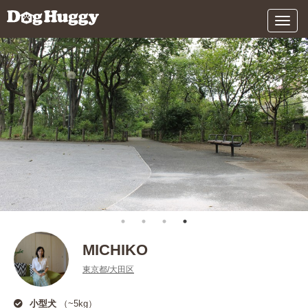
メ
ニ
ュ
ー
MICHIKO
東京都/大田区
小型犬
（~5kg）