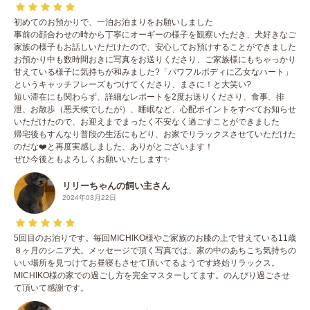
初めてのお預かりで、一泊お泊まりをお願いしました
事前の顔合わせの時から丁寧にオーギーの様子を観察いただき、犬好きなご
家族の様子もお話しいただけたので、安心してお預けすることができました
お預かり中も数時間おきに写真をお送りくださり、ご家族様にもちゃっかり
甘えている様子に気持ちが和みました?「パワフルボディに乙女なハート」
というキャッチフレーズもつけてくださり、まさに！と大笑い?
短い滞在にも関わらず、詳細なレポートを2度お送りくださり、食事、排
泄、お散歩（悪天候でしたが）、睡眠など、心配ポイントをすべてお知らせ
いただけたので、お迎えまでまったく不安なく過ごすことができました
帰宅後もすんなり普段の生活にもどり、お家でリラックスさせていただけた
のだな❤️と再度実感しました、ありがとございます！
ぜひ今後ともよろしくお願いいたします✨
リリーちゃんの飼い主さん
2024年03月22日
5回目のお泊りです。毎回MICHIKO様やご家族のお膝の上で甘えている11歳
８ヶ月のシニア犬。メッセージで頂く写真では、家の中のあちこち気持ちの
いい場所を見つけてお昼寝もさせて頂いてるようです終始リラックス。
MICHIKO様の家での過ごし方を完全マスターしてます。のんびり過ごさせ
て頂いて感謝です。