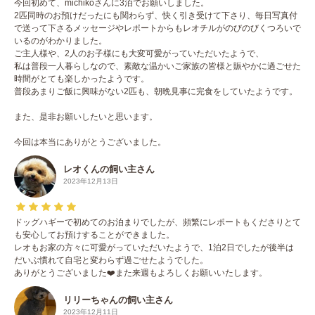
今回初めて、michikoさんに3泊でお願いしました。
2匹同時のお預けだったにも関わらず、快く引き受けて下さり、毎日写真付
で送って下さるメッセージやレポートからもレオチルがのびのびくつろいで
いるのがわかりました。
ご主人様や、2人のお子様にも大変可愛がっていただいたようで、
私は普段一人暮らしなので、素敵な温かいご家族の皆様と賑やかに過ごせた
時間がとても楽しかったようです。
普段あまりご飯に興味がない2匹も、朝晩見事に完食をしていたようです。
また、是非お願いしたいと思います。
今回は本当にありがとうございました。
レオくんの飼い主さん
2023年12月13日
ドッグハギーで初めてのお泊まりでしたが、頻繁にレポートもくださりとて
も安心してお預けすることができました。
レオもお家の方々に可愛がっていただいたようで、1泊2日でしたが後半は
だいぶ慣れて自宅と変わらず過ごせたようでした。
ありがとうございました❤️また来週もよろしくお願いいたします。
リリーちゃんの飼い主さん
2023年12月11日