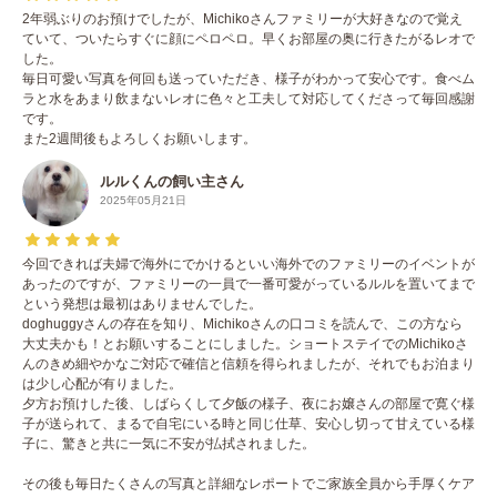
2年弱ぶりのお預けでしたが、Michikoさんファミリーが大好きなので覚え
ていて、ついたらすぐに顔にペロペロ。早くお部屋の奥に行きたがるレオで
した。
毎日可愛い写真を何回も送っていただき、様子がわかって安心です。食べム
ラと水をあまり飲まないレオに色々と工夫して対応してくださって毎回感謝
です。
また2週間後もよろしくお願いします。
ルルくんの飼い主さん
2025年05月21日
今回できれば夫婦で海外にでかけるといい海外でのファミリーのイベントが
あったのですが、ファミリーの一員で一番可愛がっているルルを置いてまで
という発想は最初はありませんでした。
doghuggyさんの存在を知り、Michikoさんの口コミを読んで、この方なら
大丈夫かも！とお願いすることにしました。ショートステイでのMichikoさ
んのきめ細やかなご対応で確信と信頼を得られましたが、それでもお泊まり
は少し心配が有りました。
夕方お預けした後、しばらくして夕飯の様子、夜にお嬢さんの部屋で寛ぐ様
子が送られて、まるで自宅にいる時と同じ仕草、安心し切って甘えている様
子に、驚きと共に一気に不安が払拭されました。
その後も毎日たくさんの写真と詳細なレポートでご家族全員から手厚くケア