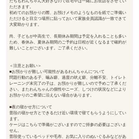
たちもわんちゃん大好きなので在宅中は一緒にお世話をさせてい
ただきます。

初めてのお預かりの際、お預けメモのようなものを紙でご準備い
ただけると目立つ場所に貼っておいて家族全員認識が一致できて
大変助かります。

尚、子どもが中高生で、長期休み期間は予定を入れることも多い
ため、春休み、夏休み期間のご予約は日程が近くなるまで確約が
難しいことがございます。ご了承ください。

＜注意とお願い＞

■お預かりが難しい可能性があるわんちゃんについて

問題行動のある子、噛み癖、過度の吠え癖、分離不安、トイレト
レーニング未完了の子は、お預かりが難しいので予めご了承くだ
さい。またわんちゃんの個性やニーズ、しつけの状況などにより
お預かりのご希望に沿えない場合があります。

■夜の寝かせ方について

普段の寝かせ方とできるだけ近い環境で寝てもらうようにしてい
ます。

ケージはこちらで準備がございますのでご持参の必要はございま
せん。

普段使っているベッドや毛布、お気に入りのぬいぐるみなどがあ