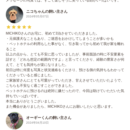
メッセージの写真では、すごく楽しそうに笑っている顔がいっぱいです。
ニコちゃんの飼い主さん
2024年05月07日
MICHIKOさんのお宅に、初めて3泊させていただきました。
・元保護犬なこともあり、ご迷惑をおかけしてしまうことが多いかも
・ペットホテルの利用もした事がなく、引き取ってから初めて我が家を離れ
ること
以上の点から、とても不安に思っていましたが、事前面談の時に不安要素を
話すと「どれも想定の範囲内ですよ」と言ってくださり、経験の豊富さが伺
えて、とても気持ちが楽になりました。
初日は特に何度も写真と状況連絡をくださり、預ける側の気持ちもわかって
くださっていると感じました。
ご家族皆さんにとても可愛がっていただき、甘えさせていただいたようで、
こちらも不安なく過ごすことができました。
ペットホテルに預けるのは絶対に嫌だったので、今回は助けていただいた気
持ちでいっぱいです。
本当にありがとうございました。
また機会がありましたら、MICHIKOさんにお願いしたいと思います。
オーギーくんの飼い主さん
2024年04月10日