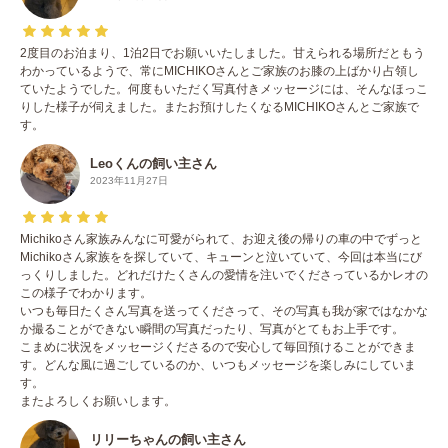
2度目のお泊まり、1泊2日でお願いいたしました。甘えられる場所だともう
わかっているようで、常にMICHIKOさんとご家族のお膝の上ばかり占領し
ていたようでした。何度もいただく写真付きメッセージには、そんなほっこ
りした様子が伺えました。またお預けしたくなるMICHIKOさんとご家族で
す。
Leoくんの飼い主さん
2023年11月27日
Michikoさん家族みんなに可愛がられて、お迎え後の帰りの車の中でずっと
Michikoさん家族をを探していて、キューンと泣いていて、今回は本当にび
っくりしました。どれだけたくさんの愛情を注いでくださっているかレオの
この様子でわかります。
いつも毎日たくさん写真を送ってくださって、その写真も我が家ではなかな
か撮ることができない瞬間の写真だったり、写真がとてもお上手です。
こまめに状況をメッセージくださるので安心して毎回預けることができま
す。どんな風に過ごしているのか、いつもメッセージを楽しみにしていま
す。
またよろしくお願いします。
リリーちゃんの飼い主さん