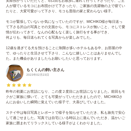
実際預かっていただくと、I日2回もお散歩に連れて行って下さったり、ご主
人が寝ているモコにお布団かけて下さったり、ご家族の洗濯物の上で寝てい
たりと、大変可愛がって下さり、モコも普段の家と変わらない様子。
モコが緊張していないか気になっていたのですが、MICHIKO様が毎日送っ
て下さる沢山の写真とその文面から、モコにストレスが無いこと、そして愛
情が伝わってきて、なんの心配もなく楽しく旅行をする事ができ、
何よりも、毎日送られてくる写真からが楽しみでした。
12歳を過ぎてる犬を預けることに制限が多いホテルもある中、お部屋の中
で、ゆったりと生活させて下さり、こんなに嬉しいことはありませんでし
た。また機会がありましたらお願いしたいと思っております。
もくくんの飼い主さん
2023年02月23日
昨年の初夏にお世話になり、この度２度目にお世話になりました。前回もモ
クがご家族に懐いて、とても可愛がっていただきましたので、MICHIKOさ
んにお会いした瞬間に覚えていた様子で、大喜びしていました。
ステイ中は毎日写真とレポートで様子を知らせていただき、私も旅先で安心
して過ごせました。写真では自宅にいる時以上に遊んでいただき、温かいご
家族に囲まれてリラックスしている様子がよくわかりました。