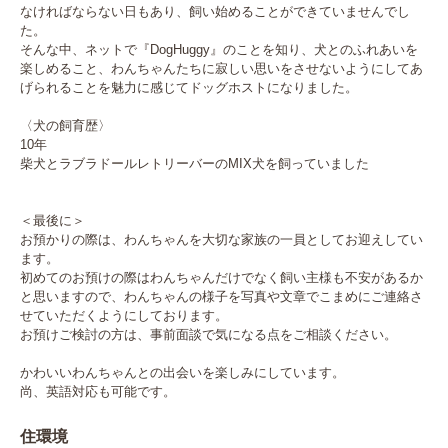
なければならない日もあり、飼い始めることができていませんでし
た。

そんな中、ネットで『DogHuggy』のことを知り、犬とのふれあいを
楽しめること、わんちゃんたちに寂しい思いをさせないようにしてあ
げられることを魅力に感じてドッグホストになりました。

〈犬の飼育歴〉

10年

柴犬とラブラドールレトリーバーのMIX犬を飼っていました

＜最後に＞

お預かりの際は、わんちゃんを大切な家族の一員としてお迎えしてい
ます。

初めてのお預けの際はわんちゃんだけでなく飼い主様も不安があるか
と思いますので、わんちゃんの様子を写真や文章でこまめにご連絡さ
せていただくようにしております。

お預けご検討の方は、事前面談で気になる点をご相談ください。

かわいいわんちゃんとの出会いを楽しみにしています。

尚、英語対応も可能です。
住環境