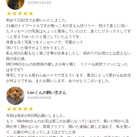
2023年11月13日
初めて1泊2日でお願いいたしました。
11歳のトイプードルですが抱っこ犬の甘えん坊リリー。預けて直ぐに頂い
たメッセージの写真はちょっと緊張していたけど…直ぐにリラックスしてず
っと甘えてゆったりと過ごしていたようです。
何度も頂く写真つきメッセージで、可愛がって
頂いていた様子がよく分かりました。
私も何の心配もなく過ごす事が出来ましたし、初めてのお預けとは思えない
程の安心感。
MICHIKOさんの自然体の優しさが有り難く、リリーも絶対ファンになった
はずです?
帰宅してからも変わらぬペースで甘えています。愛犬にとって変わらぬ生活
が何よりですね。またお願いします。ありがとうございました。
Leoくんの飼い主さん
2023年10月20日
今回は長めの8日間お願いしました。
もう、Michikoさんのお宅は第二のお家になっているので、着いた時から玄
関が早く開かないか、尻尾フリフリ、開いた途端に嬉しさ溢れて、私を置い
て、お家の中に入ってしまうほどでした笑