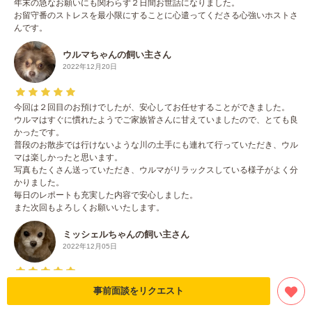
年末の急なお願いにも関わらず２日間お世話になりました。
お留守番のストレスを最小限にすることに心遣ってくださる心強いホストさ
んです。
ウルマちゃんの飼い主さん
2022年12月20日
今回は２回目のお預けでしたが、安心してお任せすることができました。
ウルマはすぐに慣れたようでご家族皆さんに甘えていましたので、とても良
かったです。
普段のお散歩では行けないような川の土手にも連れて行っていただき、ウル
マは楽しかったと思います。
写真もたくさん送っていただき、ウルマがリラックスしている様子がよく分
かりました。
毎日のレポートも充実した内容で安心しました。
また次回もよろしくお願いいたします。
ミッシェルちゃんの飼い主さん
2022年12月05日
うちの子は甘えん坊で寂しがり屋なので人に預けて主人と旅行に行けなかっ
事前面談をリクエスト
たのですが
どうしても連れて行けないので困っていたところ