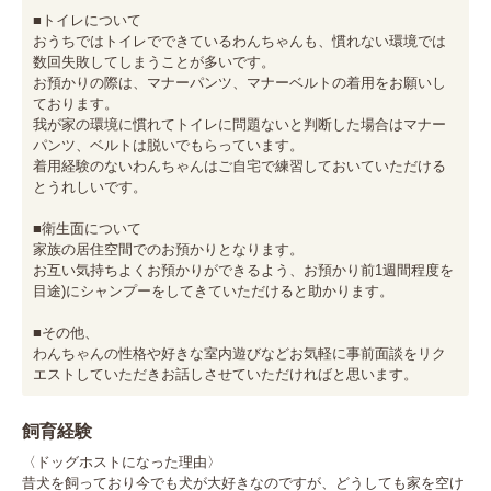
■トイレについて

おうちではトイレでできているわんちゃんも、慣れない環境では
数回失敗してしまうことが多いです。

お預かりの際は、マナーパンツ、マナーベルトの着用をお願いし
ております。

我が家の環境に慣れてトイレに問題ないと判断した場合はマナー
パンツ、ベルトは脱いでもらっています。

着用経験のないわんちゃんはご自宅で練習しておいていただける
とうれしいです。

■衛生面について

家族の居住空間でのお預かりとなります。

お互い気持ちよくお預かりができるよう、お預かり前1週間程度を
目途)にシャンプーをしてきていただけると助かります。

■その他、

わんちゃんの性格や好きな室内遊びなどお気軽に事前面談をリク
エストしていただきお話しさせていただければと思います。
飼育経験
〈ドッグホストになった理由〉

昔犬を飼っており今でも犬が大好きなのですが、どうしても家を空け