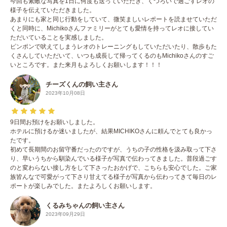
今回も素敵な写真を1日に何度も送っていただき、くつろいで過ごすレオの
様子を伝えていただきました。
あまりにも家と同じ行動をしていて、微笑ましいレポートを読ませていただ
くと同時に、Michikoさんファミリーがとても愛情を持ってレオに接してい
ただいていることを実感しました。
ピンポンで吠えてしまうレオのトレーニングもしていただいたり、散歩もた
くさんしていただいて、いつも成長して帰ってくるのもMichikoさんのすご
いところです。また来月もよろしくお願いします！！！
チーズくんの飼い主さん
2023年10月08日
9日間お預けをお願いしました。
ホテルに預けるか迷いましたが、結果MICHIKOさんに頼んでとても良かっ
たです。
初めて長期間のお留守番だったのですが、うちの子の性格を汲み取って下さ
り、早いうちから馴染んでいる様子が写真で伝わってきました。普段過ごす
のと変わらない接し方をして下さったおかげで、こちらも安心でした。ご家
族皆んなで可愛がって下さり甘えてる様子が写真から伝わってきて毎日のレ
ポートが楽しみでした。またよろしくお願いします。
くるみちゃんの飼い主さん
2023年09月29日