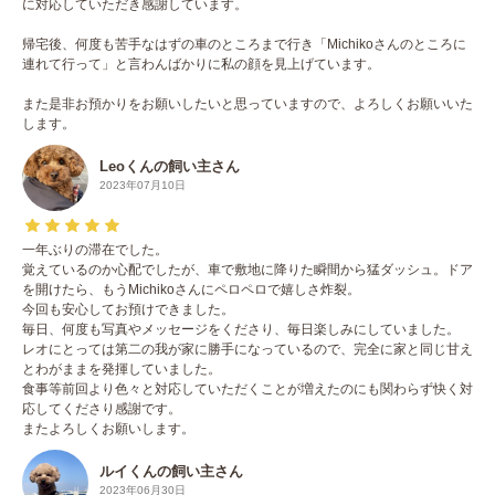
に対応していただき感謝しています。
帰宅後、何度も苦手なはずの車のところまで行き「Michikoさんのところに
連れて行って」と言わんばかりに私の顔を見上げています。
また是非お預かりをお願いしたいと思っていますので、よろしくお願いいた
します。
Leoくんの飼い主さん
2023年07月10日
一年ぶりの滞在でした。
覚えているのか心配でしたが、車で敷地に降りた瞬間から猛ダッシュ。ドア
を開けたら、もうMichikoさんにペロペロで嬉しさ炸裂。
今回も安心してお預けできました。
毎日、何度も写真やメッセージをくださり、毎日楽しみにしていました。
レオにとっては第二の我が家に勝手になっているので、完全に家と同じ甘え
とわがままを発揮していました。
食事等前回より色々と対応していただくことが増えたのにも関わらず快く対
応してくださり感謝です。
またよろしくお願いします。
ルイくんの飼い主さん
2023年06月30日