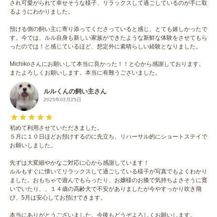
され可愛がられて幸せそうな様子、リラックスして過ごしているのが手に取
るようにわかりました。
預ける側の飼い主に寄り添ってくださっていると感じ、とても嬉しかったで
す。今では、ルル自身も新しい家族ができたような新鮮な体験をさせてもら
ったのでは！と感じているほど、想定外に素晴らしい経験となりました。
Michikoさんにお願いして本当に良かった！！と心から感謝しております。
またよろしくお願いします。本当に有難うございました。
ルルくんの飼い主さん
2025年03月25日
初めて利用させていただきました。
５月に１０日ほどお預けするのに先立ち、リハーサル的にショートステイで
お願いしました。
先ずは大変細やかなご対応に心から感謝しています！
ルルもすぐに懐いてリラックスして過ごしている様子が写真でもよくわかり
ました。おもちゃで遊んでもらったり、お嬢様のお膝で気持ちよさそうに寛
いでいたり、、１４歳の高齢犬で不安がありましたが今やすっかり吹き飛
び、5月は安心してお預けできます。
本当にありがとうございました。今後もどうぞよろしくお願いします。