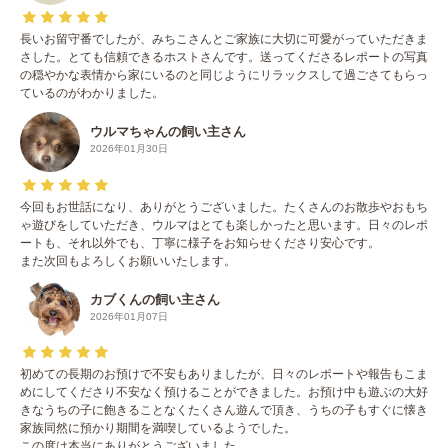
長いお留守番でしたが、みちこさんとご家族に大切に可愛がっていただきま
さした。とても信頼できるホストさんです。送ってくださるレポートの写真
の穏やかな表情から家にいるのと同じようにリラックスして過ごさてもらっ
ているのがわかりました。
ウルマちゃんの飼い主さん
2026年01月30日
今回もお世話になり、ありがとうございました。たくさんのお散歩やおもち
ゃ遊びをしていただき、ウルマはとても楽しかったと思います。日々のレポ
ートも、それ以外でも、丁寧に様子をお知らせくださり安心です。
また次回もよろしくお願いいたします。
カブくんの飼い主さん
2026年01月07日
初めての長期のお預けで不安もありましたが、日々のレポートや報告もこま
めにしてくださり不安なく預けることができました。お預け中も遊ぶの大好
きなうちの子に飽きることなくたくさん遊んで頂き、うちの子もすぐに懐き
家族同然に預かり期間を満喫しているようでした。
この度は本当にありがとうございました。