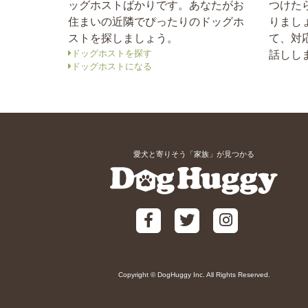
ッグホストばかりです。あなたがお
つけた
住まいの近隣でぴったりのドッグホ
りまし
ストを探しましょう。
て、対
ドッグホストを探す
話しし
ドッグホストになる
愛犬と寄りそう「家族」が見つかる
Copyright © DogHuggy Inc. All Rights Reserved.