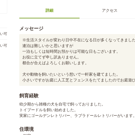
詳細
アクセス
メッセージ
い可
️※生活スタイルが変わり日中不在になる日が多くなってきました
連泊は難しいかと思いますが

い可
一泊もしくは短時間お預かりは可能な日もございます。

お役に立てず申し訳ありません。

都合が合えばよろしくお願いします。

犬や動物を飼いたいという想いで一軒家を建てました。

小さいですがお庭に人工芝とフェンスをたてましたのでお庭遊
飼育経験
幼少期から雑種の犬を自宅で飼っておりました。

トイプードルを飼い始めました。

実家にゴールデンレトリバー、ラブラドールレトリバーがいます
住環境