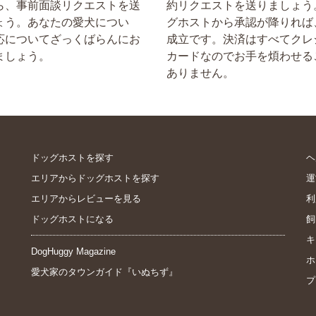
ら、事前面談リクエストを送
約リクエストを送りましょう
ょう。あなたの愛犬につい
グホストから承認が降りれば
応についてざっくばらんにお
成立です。決済はすべてクレ
ましょう。
カードなのでお手を煩わせる
ありません。
ドッグホストを探す
ヘ
エリアからドッグホストを探す
運
エリアからレビューを見る
利
ドッグホストになる
飼
キ
DogHuggy Magazine
ホ
愛犬家のタウンガイド『いぬちず』
プ