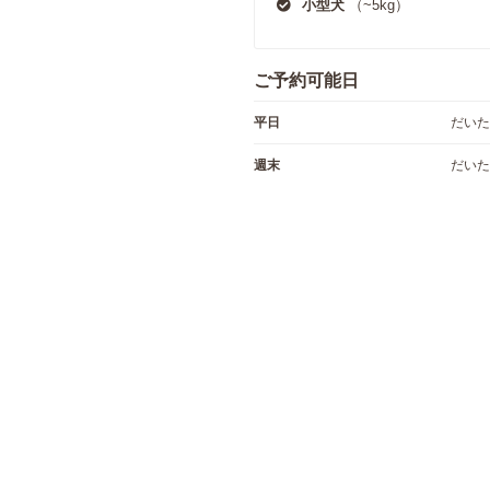
小型犬
（~5kg）
ご予約可能日
平日
だいた
週末
だいた