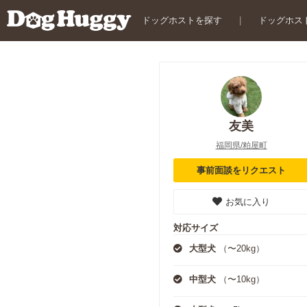
ドッグホストを探す
|
ドッグホス
友美
福岡県/粕屋町
事前面談をリクエスト
お気に入り
対応サイズ
大型犬
（〜20kg）
中型犬
（〜10kg）