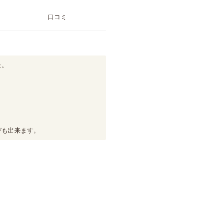
口コミ
。

びも出来ます。
。