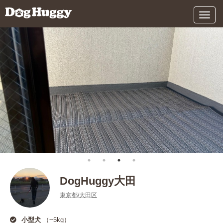
メ
ニ
ュ
ー
DogHuggy大田
東京都/大田区
小型犬
（~5kg）