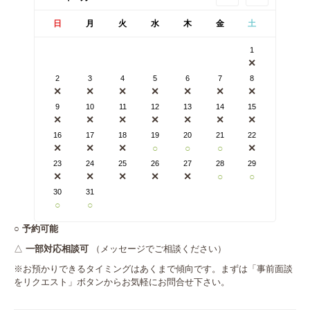
日
月
火
水
木
金
土
1
✕
2
3
4
5
6
7
8
✕
✕
✕
✕
✕
✕
✕
9
10
11
12
13
14
15
✕
✕
✕
✕
✕
✕
✕
16
17
18
19
20
21
22
✕
✕
✕
○
○
○
✕
23
24
25
26
27
28
29
✕
✕
✕
✕
✕
○
○
30
31
○
○
○
予約可能
△
一部対応相談可
（メッセージでご相談ください）
※お預かりできるタイミングはあくまで傾向です。まずは「事前面談
をリクエスト」ボタンからお気軽にお問合せ下さい。