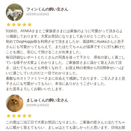
フィンくんの飼い主さん
2025年12月26日
5泊6日、AYAKAさまとご家族皆さまには家族のように可愛がって頂き心よ
り感謝しております。大変お世話になりましてありがとうございました。
初めてDogHuggy様を利用させて頂きましたが、面談時にAyakaさんと息子
さんにも可愛がってもらえて、またほたてちゃんが温厚ですぐに打ち解けた
ことを感じ、安心して預けることが出来ました。
毎日詳細なレポートとたくさんの写真を送って下さり、滞在の楽しく過ごし
ている様子が大変よくわかりました。ご家族皆さまに温かく迎え入れて頂
き、ほたてちゃんとも仲良くなれて、お迎え時の表情から5日間幸せいっぱ
いに過ごしていたのだと一目でわかりました。
素敵なホストファミリーさまに出会えて感謝しております。ご主人さまと息
子さんにも可愛がってもらい、本当にありがとうございました。
また是非よろしくお願いいたします。
ましゅくんの飼い主さん
2025年12月04日
この度は二泊三日で大変お世話になりました。ご家族の皆さんとほたてちゃ
んに暖かく迎えてもらい、ましゅはとても楽しかったと思います。日頃お留