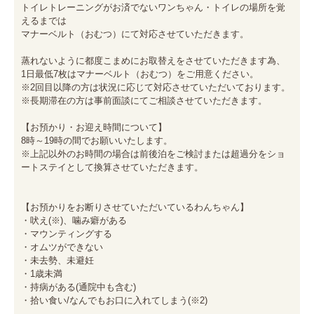
トイレトレーニングがお済でないワンちゃん・トイレの場所を覚
えるまでは

マナーベルト（おむつ）にて対応させていただきます。

蒸れないように都度こまめにお取替えをさせていただきます為、

1日最低7枚はマナーベルト（おむつ）をご用意ください。

※2回目以降の方は状況に応じて対応させていただいております。

※長期滞在の方は事前面談にてご相談させていただきます。

【お預かり・お迎え時間について】

8時～19時の間でお願いいたします。

※上記以外のお時間の場合は前後泊をご検討または超過分をショ
ートステイとして換算させていただきます。

【お預かりをお断りさせていただいているわんちゃん】

・吠え(※)、噛み癖がある

・マウンティングする

・オムツができない

・未去勢、未避妊

・1歳未満

・持病がある(通院中も含む)

・拾い食い/なんでもお口に入れてしまう(※2)
