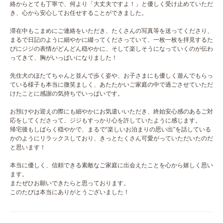
絡からとても丁寧で、何より「大丈夫ですよ！」と優しく受け止めていただ
き、心から安心してお任せすることができました。
滞在中もこまめにご連絡をいただき、たくさんの写真等を送ってくださり、
まるで日記のように細やかに綴ってくださっていて、一枚一枚を拝見するた
びにジジの表情がどんどん穏やかに、そして楽しそうになっていくのが伝わ
ってきて、胸がいっぱいになりました！
先住犬のほたてちゃんと並んで歩く姿や、お子さまにも優しく遊んでもらっ
ている様子も本当に微笑ましく、あたたかいご家庭の中で過ごさせていただ
けたことに感謝の気持ちでいっぱいです。
お預けやお迎えの際にも細やかにお気遣いいただき、終始安心感のあるご対
応をしてくださって、ジジもすっかり心を許していたように感じます。
帰宅後もしばらく穏やかで、まるで“楽しいお泊まりの思い出”を話している
かのようにリラックスしており、きっとたくさん可愛がっていただいたのだ
と思います！
本当に優しく、信頼できる素敵なご家庭に出会えたことを心から嬉しく思い
ます。
またぜひお願いできたらと思っております。
このたびは本当にありがとうございました！