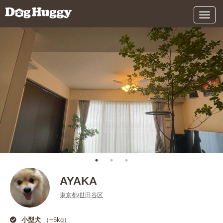
メ
ニ
ュ
ー
AYAKA
東京都/世田谷区
小型犬
（~5kg）