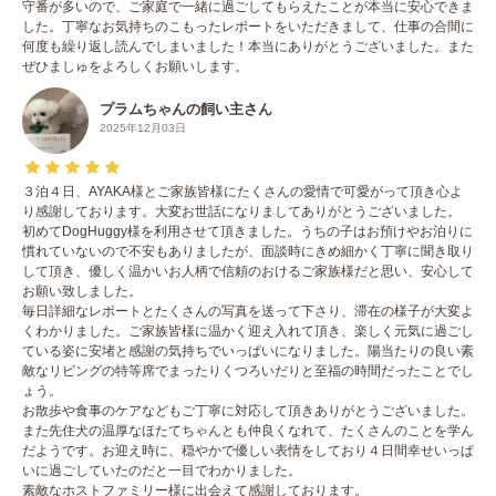
守番が多いので、ご家庭で一緒に過ごしてもらえたことが本当に安心できま
した。丁寧なお気持ちのこもったレポートをいただきまして、仕事の合間に
何度も繰り返し読んでしまいました！本当にありがとうございました。また
ぜひましゅをよろしくお願いします。
プラムちゃんの飼い主さん
2025年12月03日
３泊４日、AYAKA様とご家族皆様にたくさんの愛情で可愛がって頂き心よ
り感謝しております。大変お世話になりましてありがとうございました。
初めてDogHuggy様を利用させて頂きました。うちの子はお預けやお泊りに
慣れていないので不安もありましたが、面談時にきめ細かく丁寧に聞き取り
して頂き、優しく温かいお人柄で信頼のおけるご家族様だと思い、安心して
お願い致しました。
毎日詳細なレポートとたくさんの写真を送って下さり、滞在の様子が大変よ
くわかりました。ご家族皆様に温かく迎え入れて頂き、楽しく元気に過ごし
ている姿に安堵と感謝の気持ちでいっぱいになりました。陽当たりの良い素
敵なリビングの特等席でまったりくつろいだりと至福の時間だったことでし
ょう。
お散歩や食事のケアなどもご丁寧に対応して頂きありがとうございました。
また先住犬の温厚なほたてちゃんとも仲良くなれて、たくさんのことを学ん
だようです。お迎え時に、穏やかで優しい表情をしており４日間幸せいっぱ
いに過ごしていたのだと一目でわかりました。
素敵なホストファミリー様に出会えて感謝しております。