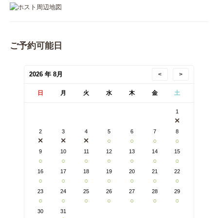
ご予約可能日
2026 年 8月
<
>
日
月
火
水
木
金
土
1
✕
2
3
4
5
6
7
8
✕
✕
✕
○
○
○
○
9
10
11
12
13
14
15
○
○
○
○
○
○
○
16
17
18
19
20
21
22
○
○
○
○
○
○
○
23
24
25
26
27
28
29
○
○
○
○
○
○
○
30
31