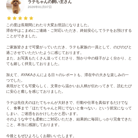
ラテちゃんの飼い主さん
2026年01月07日
この度は長期間にわたり大変お世話になりました。
滞在中はこまめにご連絡・ご対応いただき、終始安心してラテをお預けする
ことができました。
ご家族皆さまで可愛がっていただき、ラテも家族の一員として、のびのびと
過ごさせていただいたように感じております。
また、お写真もたくさん送ってくださり、預かり中の様子がよく分かり、と
ても嬉しく拝見しておりました。
加えて、AYAKAさんによる日々のレポートも、滞在中の大きな楽しみの一
つでした。
表現がとても可愛らしく、文章から温かいお人柄が伝わってきて、読むたび
に安心と癒しを感じておりました。
ラテは先住犬のほたてちゃんが大好きで、行動や仕草を真似するだけでな
く、食事まで「ほたてちゃんと同じでないと食べない」という状況になって
しまい、ご迷惑をおかけしたかと思います。
そのような中でも柔軟にご対応いただき、結果的に毎回しっかり完食できた
こと、本当に感謝しております。
今後ともぜひよろしくお願いいたします。