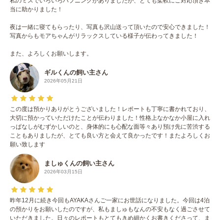
私のミスでいろいろハプニングがありましたが、とても柔軟にご対応頂き本
当に助かりました！
夜は一緒に寝てもらったり、写真も沢山送って頂いたので安心できました！
写真からもモアちゃんがリラックスしている様子が伝わってきました！
また、よろしくお願いします。
ギルくんの飼い主さん
2026年05月21日
この度は預かりありがとうございました！レポートも丁寧に書かれており、
大切に預かっていただけたことが伝わりました！性格上なかなか小屋に入れ
っぱなしがむずかしいのと、身体的にも心配な面等々あり預け先に苦渋する
こともありましたが、とても良い方と会えて良かったです！またよろしくお
願い致します
ましゅくんの飼い主さん
2026年03月15日
昨年12月に続き今回もAYAKAさんご一家にお世話になりました。今回は4泊
の預かりをお願いしたのですが、私もましゅもなんの不安もなく過ごさせて
いただきました。日々のレポートもとてもきめ細かくお書きくださって、ま