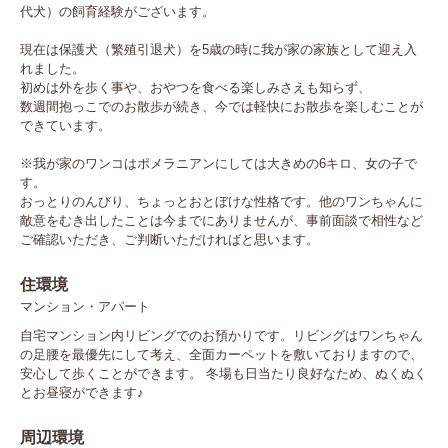
代犬）の飼育経験がございます。

現在は保護犬（繁殖引退犬）を5歳の時に我が家の家族として迎え入
れました。

初めは外を歩く事や、おやつを食べる楽しみさえも知らず、

数週間抱っこでのお散歩が続き、今では軽快にお散歩を楽しむことが
できています。

※我が家のワンコはポメラニアンにしては大きめの6キロ、女の子で
す。

おっとりのんびり、ちょっとおとぼけな性格です。他のワンちゃんに
敵意をむき出したことは今までにありませんが、事前面談で相性など
ご確認いただき、ご判断いただければと思います。
住環境
マンション・アパート
自宅マンション内リビングでのお預かりです。リビングはワンちゃん
の足腰を最優先にして考え、全面カーペットを敷いておりますので、
安心して歩くことができます。 冬場も日当たり良好なため、ぬくぬく
とお昼寝ができます♪
周辺環境