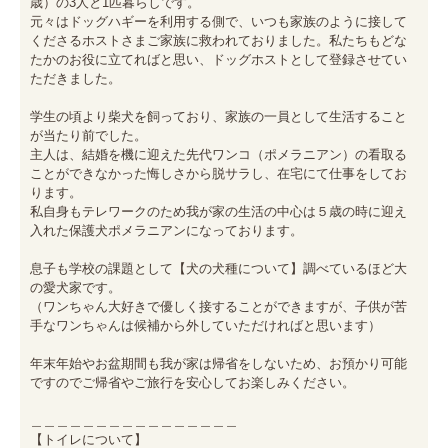
歳）の3人と1匹暮らしです。

元々はドッグハギーを利用する側で、いつも家族のように接して
くださるホストさまご家族に救われておりました。私たちもどな
たかのお役に立てればと思い、ドッグホストとして登録させてい
ただきました。

学生の頃より柴犬を飼っており、家族の一員として生活すること
が当たり前でした。

主人は、結婚を機に迎えた先代ワンコ（ポメラニアン）の看取る
ことができなかった悔しさから脱サラし、在宅にて仕事をしてお
ります。

私自身もテレワークのため我が家の生活の中心は５歳の時に迎え
入れた保護犬ポメラニアンになっております。

息子も学校の課題として【犬の犬種について】調べているほど大
の愛犬家です。

（ワンちゃん大好きで優しく接することができますが、子供が苦
手なワンちゃんは候補から外していただければと思います）

年末年始やお盆期間も我が家は帰省をしないため、お預かり可能
ですのでご帰省やご旅行を安心してお楽しみください。

＿＿＿＿＿＿＿＿＿＿＿＿＿＿＿＿

【トイレについて】
