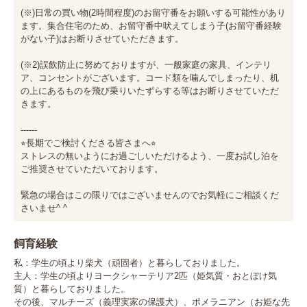
(※)日常の買い物(2時間程度)のお留守番をお願いする可能性があり
ます。集合住宅のため、お留守番中吠えてしまう子(お留守番経験
がない子)はお断りさせていただきます。

(※2)誤飲防止に努めておりますが、一般家庭の家具、インテリ
ア、コンセントがございます。コード類を噛んでしまったり、机
の上にあるものを飛び乗りいたずらする等はお断りさせていただ
きます。

------

⭐︎長期でご検討くださる皆さまへ⭐︎

ストレスの無いようにお過ごしいただけるよう、一度お試し泊を
ご推奨させていただいております。

緊急の場合はこの限りではございませんのでお気軽にご相談くだ
さいませ^ ^
飼育経験
私：学生の頃より柴犬（頑固者）と暮らしておりました。

主人：学生の頃よりヨークシャーテリア2匹（姫気質・おとぼけ気
質）と暮らしておりました。

その後、マルチーズ（義理実家の保護犬）、ポメラニアン（お姫な先