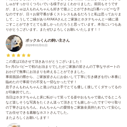
しゅがすっかりくつろいでいる様子がよくわかりました。前回もそうです
が、ましゅは人もわんちゃんも好きで遊ぶことができれば1番ハッピーな子
なのですが、日々お留守番が多くストレスもあるだろうと私は思っておりま
して、こうしてご縁がありAYAKAさんとご家族とホタテちゃんと一緒に過
ごすことができてとても楽しかっただろうと思っています。本当にいつもあ
りがとうございます。またぜひよろしくお願いいたします！！
ポックルくんの飼い主さん
2026年03月01日
この度は1泊させて頂きありがとうございました！
5ヶ月のパピーで初のお泊まりでしたがご家族の皆さんの丁寧なサポートの
おかげで無事にお泊まりを終えることができました。
事前面談の際から、ご家族皆さんにお会いして丁寧に引き継ぎを行い本番に
臨めたので事前での不安も一切なかったです！
息子さんもわんちゃんと遊ぶのは上手でとても優しく接してくダサってるの
が印象的でした。
当日はホタテちゃんと床に転がって笑ってる姿やおもちゃで遊んでるところ
など楽しそうな写真をたくさん送って頂きとても嬉しかったです♡やり取り
の丁寧さはもちろん、わんちゃんへの愛情をご家族全員持たれていて安心し
てお任せできる素敵なホストさんでした。
またよろしくお願いします！