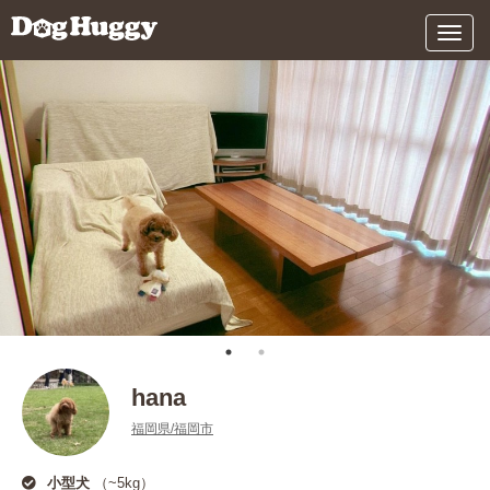
メ
ニ
ュ
ー
hana
福岡県/福岡市
小型犬
（~5kg）