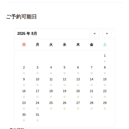
ご予約可能日
2026 年 8月
<
>
日
月
火
水
木
金
土
1
○
2
3
4
5
6
7
8
○
○
○
○
○
○
○
9
10
11
12
13
14
15
○
○
○
○
○
○
○
16
17
18
19
20
21
22
○
○
○
○
○
○
○
23
24
25
26
27
28
29
○
○
○
○
○
○
○
30
31
○
○