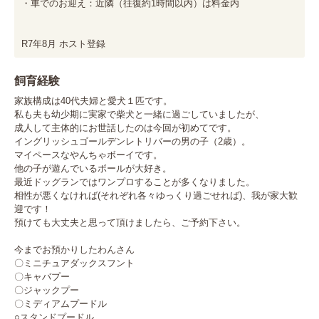
・車でのお迎え：近隣（往復約1時間以内）は料金内

R7年8月 ホスト登録
飼育経験
家族構成は40代夫婦と愛犬１匹です。

私も夫も幼少期に実家で柴犬と一緒に過ごしていましたが、

成人して主体的にお世話したのは今回が初めてです。

イングリッシュゴールデンレトリバーの男の子（2歳）。

マイペースなやんちゃボーイです。

他の子が遊んでいるボールが大好き。

最近ドッグランではワンプロすることが多くなりました。

相性が悪くなければ(それぞれ各々ゆっくり過ごせれば)、我が家大歓
迎です！

預けても大丈夫と思って頂けましたら、ご予約下さい。

今までお預かりしたわんさん

〇ミニチュアダックスフント

〇キャバプー

〇ジャックプー

〇ミディアムプードル

○スタンドプードル
