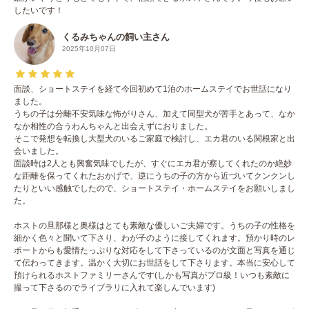
したいです！
くるみちゃんの飼い主さん
2025年10月07日
面談、ショートステイを経て今回初めて1泊のホームステイでお世話になり
ました。
うちの子は分離不安気味な怖がりさん、加えて同型犬が苦手とあって、なか
なか相性の合うわんちゃんと出会えずにおりました。
そこで発想を転換し大型犬のいるご家庭で検討し、エカ君のいる関根家と出
会いました。
面談時は2人とも興奮気味でしたが、すぐにエカ君が察してくれたのか絶妙
な距離を保ってくれたおかげで、逆にうちの子の方から近づいてクンクンし
たりといい感触でしたので、ショートステイ・ホームステイをお願いしまし
た。
ホストの旦那様と奥様はとても素敵な優しいご夫婦です。うちの子の性格を
細かく色々と聞いて下さり、わが子のように接してくれます。預かり時のレ
ポートからも愛情たっぷりな対応をして下さっているのが文面と写真を通じ
て伝わってきます。温かく大切にお世話をして下さります。本当に安心して
預けられるホストファミリーさんです(しかも写真がプロ級！いつも素敵に
撮って下さるのでライブラリに入れて楽しんでいます)