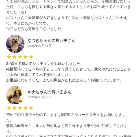
１回目のお試しショートステイで相当楽しかったからか、今回お預けに行っ
た時、こちらを振り返る事なく喜んでホストさんのお家へ走って入っていき
ました（笑）
ホストさんご夫婦事が大好きなようで、温かい素敵なホストさんに出会え
て、本当に良かったです。
今回もどうも有難うございました！
なつきちゃんの飼い主さん
2026年03月31日
2泊3日で初めてシッティングお願いしました。
結構緊張してるうちの子としっかり見てくださって、変化や気になることを
小まめに連絡してくれて安心しました。
お世話になりました。またの機会があればよろしくお願いいたします。
ルナちゃんの飼い主さん
2026年03月25日
初めての利用だったので、まずは5時間のショートステイをお願いしまし
た。
事前の面談から、ルナが居心地よく過ごせるよう細やかに配慮してくださ
り、
今回のステイ中も、送って下さる写真からたくさん甘えて過ごしていた事が