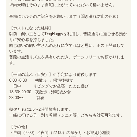
※雨天時はそのまま自宅に上がっていただいて構いません。

事前にカルテのご記入をお願いします（聞き漏れ防止のため）

【ホストになった経緯】

以前、飼い主としてDogHuggyを利用し、普段通りに過ごせる預か
りに安心感を持ちました。

同じ想いの飼い主さんのお役に立てればと思い、ホスト登録して
います。

普段の生活リズムを共有いただき、ゲージフリーでお預かりしま
す。

【一日の流れ（目安）】※予定により前後します

6:00~8:30　　朝散歩 → 帰宅後朝食

　日中　　　リビングでお昼寝・たまに遊び

18:30~20:30　夜散歩→帰宅後夕食

23:00〜.          就寝

朝夕ともに1.5〜2時間散歩します。

一緒に行ける子・別々希望（シニア等）どちらも対応可能です。

【その他】

・早朝（7:00）／夜間（22:00）の預かり・お迎え応相談
