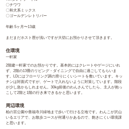
〇チワワ

〇和犬系ミックス

〇ゴールデンレトリバー

年齢:5ヶ月〜13歳

まだまだホスト歴が浅いですが大切にお預かりさせて頂きます。
住環境
一軒家
2階建一軒家でのお預かりです。基本的にはクレートやゲージにいれ
ず、2階の13畳のリビング・ダイニングで自由に過ごしてもらいま
す。LDにはフローリング調の滑りにくいシートを敷いています。キッ
チンは対面式ですが、ゲートで入れないように対策しています。階段
が少し急かもしれません。30kg前後のわんさんでしたら、主人が抱っ
こして2階と1階の行き来できるかと思います。
周辺環境
柏の宮公園や善福寺川緑地まで歩いて行ける立地です。わんこが沢山
いるエリアで、お散歩コースが何通りかあるので、飽きにくい環境課
と思います。