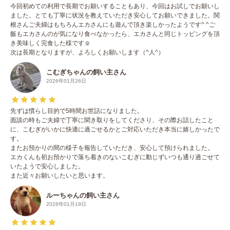
今回初めての利用で長期でお願いすることもあり、今回はお試しでお願いし
ました。とても丁寧に状況を教えていただき安心してお願いできました。関
根さんご夫婦はもちろんエカさんにも遊んで頂き楽しかったようです^ ^ご
飯もエカさんのが気になり食べなかったら、エカさんと同じトッピングを頂
き美味しく完食した様です☺️
次は長期となりますが、よろしくお願いします（^人^）
こむぎちゃんの飼い主さん
2026年01月26日
先ずは慣らし目的で5時間お世話になりました。
面談の時もご夫婦で丁寧に聞き取りをしてくださり、その際お話したこと
に、こむぎがいかに快適に過ごせるかとご対応いただき本当に嬉しかったで
す。
またお預かりの間の様子を報告していただき、安心して預けられました。
エカくんも初お預かりで落ち着きのないこむぎに動じずいつも通り過ごせて
いたようで安心しました。
また近々お願いしたいと思います。
ルーちゃんの飼い主さん
2026年01月19日