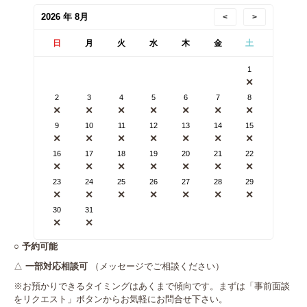
2026 年 8月
<
>
日
月
火
水
木
金
土
1
✕
2
3
4
5
6
7
8
✕
✕
✕
✕
✕
✕
✕
9
10
11
12
13
14
15
✕
✕
✕
✕
✕
✕
✕
16
17
18
19
20
21
22
✕
✕
✕
✕
✕
✕
✕
23
24
25
26
27
28
29
✕
✕
✕
✕
✕
✕
✕
30
31
✕
✕
○
予約可能
△
一部対応相談可
（メッセージでご相談ください）
※お預かりできるタイミングはあくまで傾向です。まずは「事前面談
をリクエスト」ボタンからお気軽にお問合せ下さい。