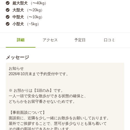
超大型犬
（〜40kg）
大型犬
（〜20kg）
中型犬
（〜10kg）
小型犬
（~5kg）
詳細
アクセス
予定日
口コミ
メッセージ
お知らせ

2026年10月末まで予約受付中です。

※ お預かりは【1頭のみ】です。

一人一頭で安全な散歩ができる状態の確保と、

どちらかをお留守番させないためです。

【事前面談について】

面談前に、近隣を少し一緒にお散歩をお願いしております。

屋外でご挨拶することで、慧可が多少なりとも落ち着いて

その後の面談ができるかと思います。
