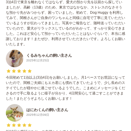
3泊4日で東京を離れなくてはならず、愛犬の預かり先を以前から探してい
ましたが、高齢（13歳）のため、東京ではなかなか、ストレスのなさそう
な預かり先がみつからず、困っていました。初めて、Dog Huggy を利用し
てみて、関根さんがご自身のワンちゃんと同様に自宅で丁寧に見ていただい
ているようすが伝わってきました。写真やご報告など、随時送っていただい
ていたので、愛犬がリラックスしているのがわかって、すっかり安心できま
した。これほど安心して預かっていただいたことはないぐらいで、本当に感
謝しております！またぜひ、利用させていただきたいです。よろしくお願い
いたします。
くるみちゃんの飼い主さん
2025年12月25日
今回初めて1泊以上(3泊4日)をお願いしました。月1ペースでお世話になって
いたので、関根ご夫婦にもエカ君にも慣れてきていたようで、少し長めのス
テイでしたが穏やかに過ごせているようでした。こまめにメッセージをくだ
さるので手に取るように様子が分かり、4日間安心して過ごすことができま
した！またどうぞよろしくお願いします！
はにわくんの飼い主さん
2025年12月09日