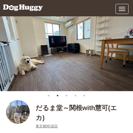
メ
ニ
ュ
ー
だるま堂～関根with慧可(エ
カ)
東京都/杉並区