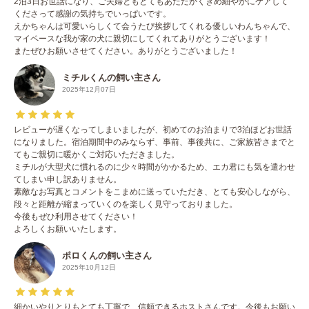
2泊3日お世話になり、ご夫婦ともとてもあたたかくきめ細やかにケアして
くださって感謝の気持ちでいっぱいです。
えかちゃんは可愛いらしくて会うたび挨拶してくれる優しいわんちゃんで、
マイペースな我が家の犬に親切にしてくれてありがとうございます！
またぜひお願いさせてください。ありがとうございました！
ミチルくんの飼い主さん
2025年12月07日
レビューが遅くなってしまいましたが、初めてのお泊まりで3泊ほどお世話
になりました。宿泊期間中のみならず、事前、事後共に、ご家族皆さまでと
てもご親切に暖かくご対応いただきました。
ミチルが大型犬に慣れるのに少々時間がかかるため、エカ君にも気を遣わせ
てしまい申し訳ありません。
素敵なお写真とコメントをこまめに送っていただき、とても安心しながら、
段々と距離が縮まっていくのを楽しく見守っておりました。
今後もぜひ利用させてください！
よろしくお願いいたします。
ポロくんの飼い主さん
2025年10月12日
細かいやりとりもとても丁寧で、信頼できるホストさんです。今後もお願い