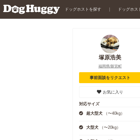
ドッグホストを探す
|
ドッグホス
塚原浩美
福岡県/新宮町
事前面談をリクエスト
お気に入り
対応サイズ
超大型犬
（〜40kg）
大型犬
（〜20kg）