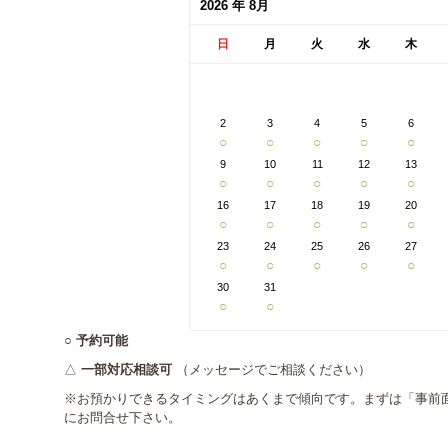
2026 年 8月
日
月
火
水
木
2
3
4
5
6
○
○
○
○
○
9
10
11
12
13
○
○
○
○
○
16
17
18
19
20
○
○
○
○
○
23
24
25
26
27
○
○
○
○
○
30
31
○
○
○
予約可能
△
一部対応相談可
（メッセージでご相談ください）
※お預かりできるタイミングはあくまで傾向です。まずは「事前
にお問合せ下さい。