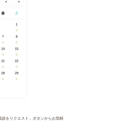
<
>
金
土
1
○
7
8
○
○
14
15
○
○
21
22
○
○
28
29
○
○
面談をリクエスト」ボタンからお気軽