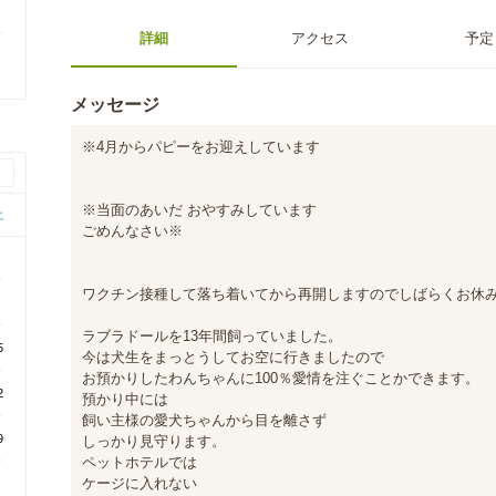
詳細
アクセス
予定
メッセージ
※4月からパピーをお迎えしています

※当面のあいだ おやすみしています

土
ごめんなさい※

1
○
ワクチン接種して落ち着いてから再開しますのでしばらくお休み
8
○
ラブラドールを13年間飼っていました。

5
今は犬生をまっとうしてお空に行きましたので

○
お預かりしたわんちゃんに100％愛情を注ぐことかできます。

2
預かり中には

○
飼い主様の愛犬ちゃんから目を離さず

9
しっかり見守ります。

○
ペットホテルでは

ケージに入れない
