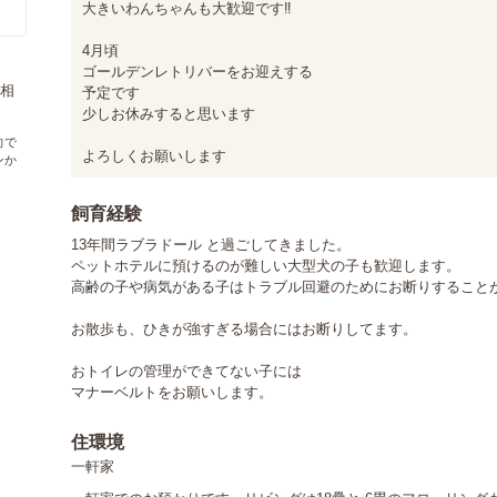
大きいわんちゃんも大歓迎です‼︎

4月頃

ゴールデンレトリバーをお迎えする

相
予定です

少しお休みすると思います

向で
よろしくお願いします
ンか
飼育経験
13年間ラブラドール と過ごしてきました。

ペットホテルに預けるのが難しい大型犬の子も歓迎します。

高齢の子や病気がある子はトラブル回避のためにお断りすることが
お散歩も、ひきが強すぎる場合にはお断りしてます。

おトイレの管理ができてない子には

マナーベルトをお願いします。
住環境
一軒家