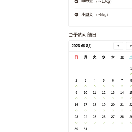
中型犬
（〜10kg）
小型犬
（~5kg）
ご予約可能日
2026 年 8月
<
>
日
月
火
水
木
金
2
3
4
5
6
7
○
○
○
○
○
○
9
10
11
12
13
14
1
○
○
○
○
○
○
16
17
18
19
20
21
2
○
○
○
○
○
○
23
24
25
26
27
28
2
○
○
○
○
○
○
30
31