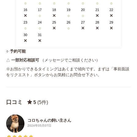
○
○
○
○
○
○
○
16
17
18
19
20
21
22
✕
○
✕
○
○
✕
✕
23
24
25
26
27
28
29
○
○
✕
○
✕
✕
✕
30
31
✕
✕
○
予約可能
△
一部対応相談可
（メッセージでご相談ください）
※お預かりできるタイミングはあくまで傾向です。まずは「事前面談
をリクエスト」ボタンからお気軽にお問合せ下さい。
口コミ
5
(5件)
コロちゃんの飼い主さん
2024年05月07日