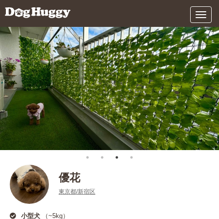
メ
ニ
ュ
ー
優花
東京都/新宿区
小型犬
（~5kg）