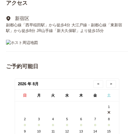
アクセス
新宿区
副都心線「西早稲田駅」から徒歩4分 大江戸線・副都心線「東新宿
駅」から徒歩8分 JR山手線「新大久保駅」より徒歩15分
ご予約可能日
2026 年 8月
<
>
日
月
火
水
木
金
土
1
✕
2
3
4
5
6
7
8
○
○
○
○
○
○
○
9
10
11
12
13
14
15