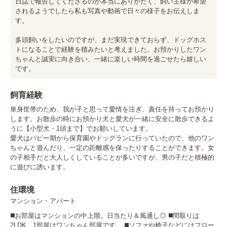
日誌で報告してくださるのが本当にありがたく、飼い主様が希望
されるようでしたら私も写真や動画で日々の様子をお伝えしま
す。

多頭飼いをしたいのですが、まだ実現できておらず、ドッグホス
トになることで経験を積みたいと考えました。お預かりしたワン
ちゃんと誠実に向き合い、一緒に楽しい時間を過ごせたら嬉しい
です。
飼育経験
単身世帯のため、我が子と思って愛情を注ぎ、責任を持ってお預かり
します。お散歩の時にお預かり犬と愛犬が一緒に安全に散歩できるよ
うに【小型犬・1頭まで】でお願いしています。

愛犬はパピー期から保育園やドッグランに行っていたので、他のワン
ちゃんと遊んだり、一定の距離感を保ったりすることができます。女
の子相手だと大人しくしていることが多いですが、男の子だと積極的
に遊びに誘います。
住環境
マンション・アパート
◼️お部屋はマンションの中上階。日当たり＆風通し◎ ◼️間取りは
2LDK。1部屋はワンちゃん部屋です。 ◼️ソファや椅子などにはフロー