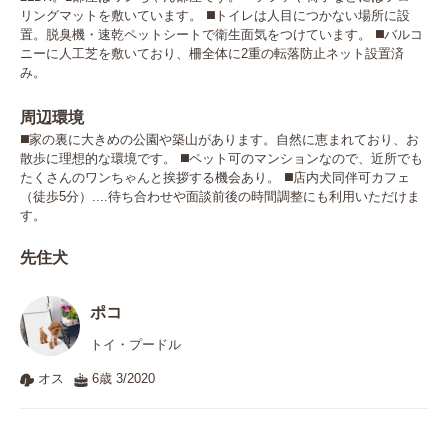
リングマットを敷いています。 ◼️トイレは人目につかない場所に設
置。脱臭機・速乾ペットシートで衛生面気をつけています。 ◼️バルコ
ニーに人工芝を敷いており、柵全体に2重の転落防止ネット設置済
み。
周辺環境
◼️家の裏に大きめの公園や築山があります。自然に恵まれており、お
散歩に理想的な環境です。 ◼️ペット可のマンションなので、近所でも
たくさんのワンちゃんと挨拶する機会あり。 ◼️店内犬同伴可カフェ
（徒歩5分）....待ち合わせや面談前後の時間調整にも利用いただけま
す。
先住犬
ポコ
トイ・プードル
オス
6歳 3/2020