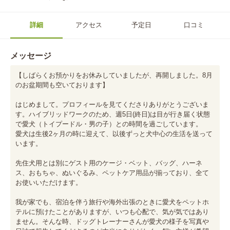
詳細
アクセス
予定日
口コミ
メッセージ
【しばらくお預かりをお休みしていましたが、再開しました。8月
のお盆期間も空いております】

はじめまして。プロフィールを見てくださりありがとうございま
す。ハイブリッドワークのため、週5日(終日)は目が行き届く状態
で愛犬（トイプードル・男の子）との時間を過ごしています。

愛犬は生後2ヶ月の時に迎えて、以後ずっと犬中心の生活を送って
います。

先住犬用とは別にゲスト用のケージ・ベット、バッグ、ハーネ
ス、おもちゃ、ぬいぐるみ、ペットケア用品が揃っており、全て
お使いいただけます。

我が家でも、宿泊を伴う旅行や海外出張のときに愛犬をペットホ
テルに預けたことがありますが、いつも心配で、気が気ではあり
ません。そんな時、ドッグトレーナーさんが愛犬の様子を写真や