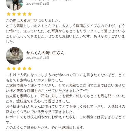
2025年08月13日
この度は大変お世話になりました。
とても素晴らしいホストさんです。大人しく臆病なタイプなのですが、すぐ
に懐いて、送っていただいた写真からもとてもリラックスして過ごせている
ことが伝わってきました。ぜひまたお願いしたいです。ありがとうございま
した。
サムくんの飼い主さん
2024年11月04日
これ以上人気になってしまうのが怖いので口コミを書きたくないほど、とて
もとても素晴らしいホスト様でした。
ご家族で温かく迎えてくださり、とても素敵なご自宅で言葉では言い表せな
いほど贅沢な時間を過ごさせていただきました(*ˊᵕˋ*)
お人柄も素晴らしく、私達に対しても愛犬に対してもとても気を配っていた
だき、渡航先でも安心して過ごせました。
お子様達もわんちゃんに慣れていてとても優しく接して下さり、人見知りの
愛犬がくつろいでいる姿を見て驚きました。
レポートでも状況を細やかにお伝えくださり、この料金では安すぎるほどで
す。
このようなご縁をいただき、心から感謝致します。