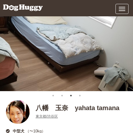
メ
ニ
ュ
ー
八幡 玉奈 yahata tamana
東京都/渋谷区
中型犬
（〜10kg）