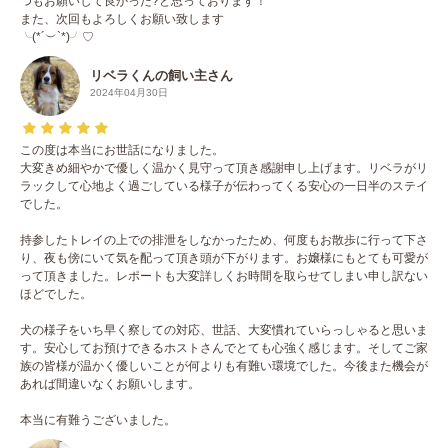
つもお願いして良かった?と思っております！
また、次回もよろしくお願い致します
╰(*´︶`*)╯♡
リベラくんの飼い主さん
2024年04月30日
この度は本当にお世話になりました。
大変きめ細やかで優しく温かく見守って頂き感謝申し上げます。リベラがリ
ラックして心地よく過ごしている様子が伝わってくる安心の一日半のステイ
でした。
持参したトレイの上での排泄をしなかったため、何度もお散歩に行って下さ
り、夜も傍にいて気を配って頂き頭が下がります。お嬢様にもとても可愛が
って頂きました。レポートも大変詳しくお時間を取らせてしまい申し訳ない
ほどでした。
犬の様子をいち早く察しての対応、世話、大変慣れていらっしゃると思いま
す。安心してお預けできるホストさんでとても心強く感じます。そしてご家
族の皆様が温かく優しいことが何よりも有難い環境でした。今後また機会が
あれば間違いなくお願いします。
本当に有難うございました。