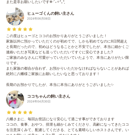
また是非お願いしたいです❄︎‧˚₊✧*｡*̥
ヒューゴくんの飼い主さん
2024年06月08日
この度はヒューゴとココのお預かりありがとうございました！
家族以外に預かっていただくのが初めてで、しかも初めてなのに8日間超え
と長期だったので、初めはどうなることかと不安でしたが、本当に細かくご
連絡いただき写真なども送っていただいてすぐに安心できました?
ご家族のみなさんに可愛がっていただいていたようで、本当にありがたい限
りです。
また家族の都合が合わず、お預かりいただかなければならないことがあれば
絶対に八幡様ご家族にお願いしたいなと思っております！
長期のお預かりでしたが、本当に本当にありがとうございました✨
ココちゃんの飼い主さん
2024年04月30日
八幡さまに、毎回お世話になり安心して過ごす事ができております
ココの、食事、おやつ、排泄も細かくみてくださり、高齢になってきたココ
を注意深くみて、配慮してくださる、とても素晴らしいホストさんです。い