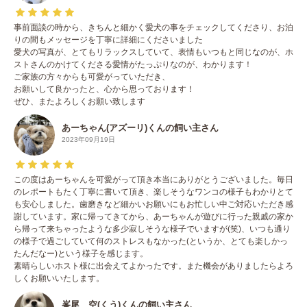
事前面談の時から、きちんと細かく愛犬の事をチェックしてくださり、お泊
りの間もメッセージを丁寧に詳細にくださいました
愛犬の写真が、とてもリラックスしていて、表情もいつもと同じなのが、ホ
ストさんのかけてくださる愛情がたっぷりなのが、わかります！
ご家族の方々からも可愛がっていただき、
お願いして良かったと、心から思っております！
ぜひ、またよろしくお願い致します
あーちゃん(アズーリ)くんの飼い主さん
2023年09月19日
この度はあーちゃんを可愛がって頂き本当にありがとうございました。毎日
のレポートもたく丁寧に書いて頂き、楽しそうなワンコの様子もわかりとて
も安心しました。歯磨きなど細かいお願いにもお忙しい中ご対応いただき感
謝しています。家に帰ってきてから、あーちゃんが遊びに行った親戚の家か
ら帰って来ちゃったような多少寂しそうな様子でいますが(笑)、いつも通り
の様子で過ごしていて何のストレスもなかった(というか、とても楽しかっ
たんだなー)という様子を感じます。
素晴らしいホスト様に出会えてよかったです。また機会がありましたらよろ
しくお願いいたします。
峯尾 空(くう)くんの飼い主さん