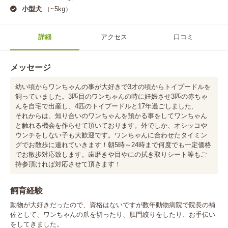
小型犬
（~5kg）
詳細
アクセス
口コミ
メッセージ
幼い頃からワンちゃんの事が大好きで3才の頃からトイプードルを
飼っていました。3匹目のワンちゃんの時に妊娠させ3匹の赤ちゃ
んを自宅で出産し、4匹のトイプードルと17年過ごしました,

それからは、知り合いのワンちゃんを預かる事をしてワンちゃん
と触れる機会を作らせて頂いております。外でしか、オシッコや
ウンチをしない子も大歓迎です。ワンちゃんに合わせたタイミン
グでお散歩に連れていきます！朝5時～24時まで何度でも一定価格
でお散歩対応致します。歯磨きや目やにの拭き取りシート等もご
持参頂ければ対応させて頂きます！
飼育経験
動物が大好きだったので、資格はないですが数年動物病院で院長の補
佐として、ワンちゃんの爪を切ったり、肛門絞りをしたり、お手伝い
をしてきました。
