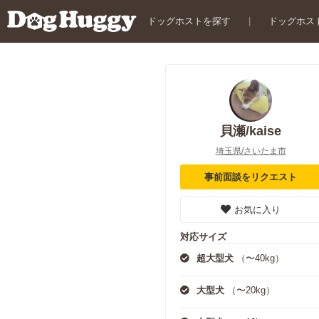
ドッグホストを探す
|
ドッグホス
貝瀬/kaise
埼玉県/さいたま市
事前面談をリクエスト
お気に入り
対応サイズ
超大型犬
（〜40kg）
大型犬
（〜20kg）