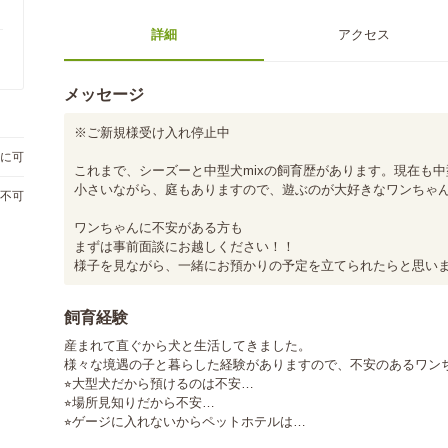
詳細
アクセス
メッセージ
※ご新規様受け入れ停止中

に可
これまで、シーズーと中型犬mixの飼育歴があります。現在も中型
小さいながら、庭もありますので、遊ぶのが大好きなワンちゃん
不可
ワンちゃんに不安がある方も

まずは事前面談にお越しください！！

様子を見ながら、一緒にお預かりの予定を立てられたらと思います
飼育経験
産まれて直ぐから犬と生活してきました。

様々な境遇の子と暮らした経験がありますので、不安のあるワンち
⭐︎大型犬だから預けるのは不安…

⭐︎場所見知りだから不安…

⭐︎ゲージに入れないからペットホテルは…
