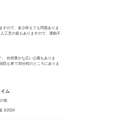
りますので、多少吠えても問題ありま
、人工芝の庭もありますので、運動不
。 自然豊かな広い公園もありま
病院も車で30分程のところにありま
ライム
の他
 3/2024