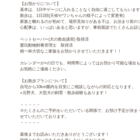
【お預かりについて】

︎基本は、1日中ゲージに入れることなく自由に過ごしてもらいます
︎散歩は、1日2回(天候やワンちゃんの様子によって変更有)

︎家族と離れるのが初めて、場所見知りがある子は、お泊まり前の
︎心配事は、いっぱいあると思いますが、事前面談でたくさんお話しさ
ペットセーバー(犬の救命講習) 取得済

愛玩動物飼養管理士　取得済

精一杯大切なご家族をお預かりさせていただきます！！

カレンダーが×の日でも、時間帯によってはお預かり可能な場合も
お気軽にご連絡ください。

【お散歩プランについて】

自宅から10km圏内を目安にご相談しながらの対応となります。

⭐︎元野犬、大型犬の飼育・散歩経験もあります！

－－－－－

※たくさんのご予約をいただいている関係で、お預け予定が決ま
せていただいております。

－－－－－

最後までお読みいただきありがとうございます！
