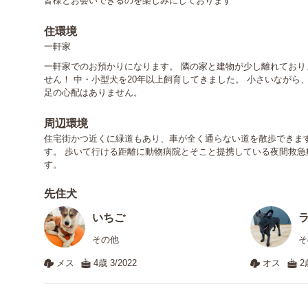
皆様とお会いできるのを楽しみにしております
住環境
一軒家
一軒家でのお預かりになります。 隣の家と建物が少し離れてお
せん！ 中・小型犬を20年以上飼育してきました。 小さいながら
足の心配はありません。
周辺環境
住宅街かつ近くに緑道もあり、車が全く通らない道を散歩できます
す。 歩いて行ける距離に動物病院とそこと提携している夜間救急
す。
先住犬
いちご
その他
そ
メス
4歳 3/2022
オス
2歳