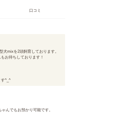
口コミ
犬mixを2頭飼育しております。

もお待ちしております！

^_^
ゃんでもお預かり可能です。
