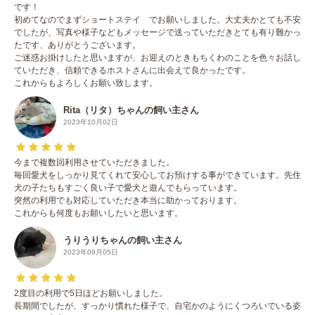
です！
初めてなのでまずショートステイ゙でお願いしました。大丈夫かとても不安
でしたが、写真や様子などもメッセージで送っていただきとても有り難かっ
たです、ありがとうございます。
ご迷惑お掛けしたと思いますが、お迎えのときもちくわのことを色々お話し
ていただき、信頼できるホストさんに出会えて良かったです。
これからもよろしくお願い致します。
Rita（リタ）ちゃんの飼い主さん
2023年10月02日
今まで複数回利用させていただきました。
毎回愛犬をしっかり見てくれて安心してお預けする事ができています。先住
犬の子たちもすごく良い子で愛犬と遊んでもらっています。
突然の利用でも対応していただき本当に助かっております。
これからも何度もお願いしたいと思います。
うりうりちゃんの飼い主さん
2023年09月05日
2度目の利用で5日ほどお願いしました。
長期間でしたが、すっかり慣れた様子で、自宅かのようにくつろいでいる姿