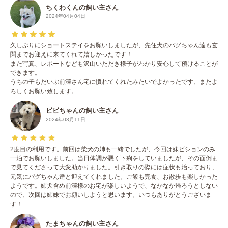
ちくわくんの飼い主さん
2024年04月04日
久しぶりにショートステイをお願いしましたが、先住犬のパグちゃん達も玄
関までお迎えに来てくれて嬉しかったです！
また写真、レポートなども沢山いただき様子がわかり安心して預けることが
できます。
うちの子もだいぶ前澤さん宅に慣れてくれたみたいでよかったです、またよ
ろしくお願い致します。
ビビちゃんの飼い主さん
2024年03月11日
2度目の利用です。前回は柴犬の姉も一緒でしたが、今回は妹ビションのみ
一泊でお願いしました。当日体調が悪く下痢をしていましたが、その面倒ま
で見てくださって大変助かりました。引き取りの際には症状も治っており、
元気にパグちゃん達と迎えてくれました。ご飯も完食、お散歩も楽しかった
ようです。姉犬含め前澤様のお宅が楽しいようで、なかなか帰ろうとしない
ので、次回は姉妹でお願いしようと思います。いつもありがとうございま
す！
たまちゃんの飼い主さん