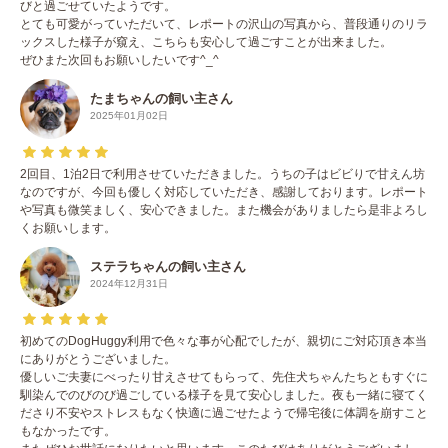
びと過ごせていたようです。
とても可愛がっていただいて、レポートの沢山の写真から、普段通りのリラ
ックスした様子が窺え、こちらも安心して過ごすことが出来ました。
ぜひまた次回もお願いしたいです^_^
たまちゃんの飼い主さん
2025年01月02日
2回目、1泊2日で利用させていただきました。うちの子はビビりで甘えん坊
なのですが、今回も優しく対応していただき、感謝しております。レポート
や写真も微笑ましく、安心できました。また機会がありましたら是非よろし
くお願いします。
ステラちゃんの飼い主さん
2024年12月31日
初めてのDogHuggy利用で色々な事が心配でしたが、親切にご対応頂き本当
にありがとうございました。
優しいご夫妻にべったり甘えさせてもらって、先住犬ちゃんたちともすぐに
馴染んでのびのび過ごしている様子を見て安心しました。夜も一緒に寝てく
ださり不安やストレスもなく快適に過ごせたようで帰宅後に体調を崩すこと
もなかったです。