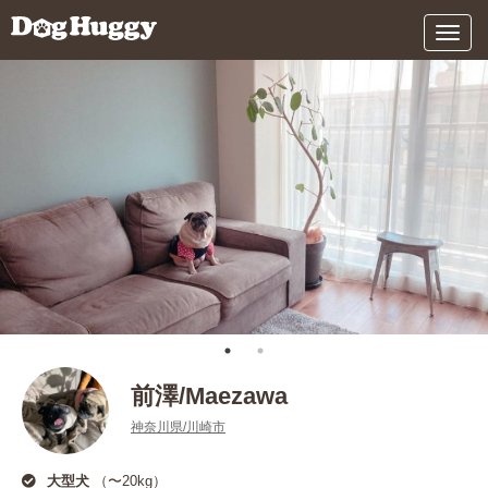
メ
ニ
ュ
ー
前澤/Maezawa
神奈川県/川崎市
大型犬
（〜20kg）