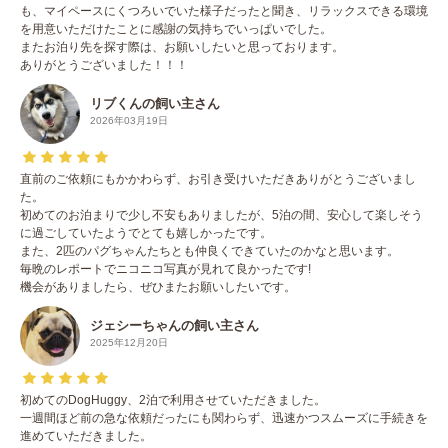
も、マイペースにくつろいでいた様子だったと聞き、リラックスできる環境
を用意いただけたことに感謝の気持ちでいっぱいでした。
またお泊り先を探す際は、お願いしたいと思っております。
ありがとうございました！！！
リブくんの飼い主さん
2026年03月19日
直前のご依頼にもかかわらず、お引き受けいただきありがとうございまし
た。
初めてのお泊まりで少し不安もありましたが、5泊の間、安心して楽しそう
に過ごしていたようでとても嬉しかったです。
また、2匹のパグちゃんたちとも仲良くできていたのかなと思います。
毎晩のレポートでニコニコ写真が見れて良かったです!
機会がありましたら、ぜひまたお願いしたいです。
ジェシーちゃんの飼い主さん
2025年12月20日
初めてのDogHuggy、2泊で利用させていただきました。
一週間ほど前の急な依頼だったにも関わらず、迅速かつスムーズに手続きを
進めていただきました。