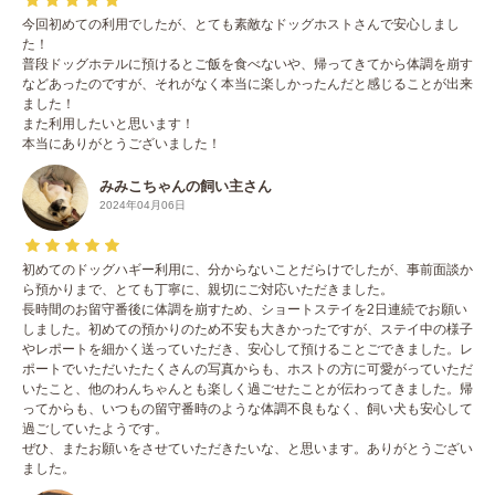
今回初めての利用でしたが、とても素敵なドッグホストさんで安心しまし
た！
普段ドッグホテルに預けるとご飯を食べないや、帰ってきてから体調を崩す
などあったのですが、それがなく本当に楽しかったんだと感じることが出来
ました！
また利用したいと思います！
本当にありがとうございました！
みみこちゃんの飼い主さん
2024年04月06日
初めてのドッグハギー利用に、分からないことだらけでしたが、事前面談か
ら預かりまで、とても丁寧に、親切にご対応いただきました。
長時間のお留守番後に体調を崩すため、ショートステイを2日連続でお願い
しました。初めての預かりのため不安も大きかったですが、ステイ中の様子
やレポートを細かく送っていただき、安心して預けることごできました。レ
ポートでいただいたたくさんの写真からも、ホストの方に可愛がっていただ
いたこと、他のわんちゃんとも楽しく過ごせたことが伝わってきました。帰
ってからも、いつもの留守番時のような体調不良もなく、飼い犬も安心して
過ごしていたようです。
ぜひ、またお願いをさせていただきたいな、と思います。ありがとうござい
ました。