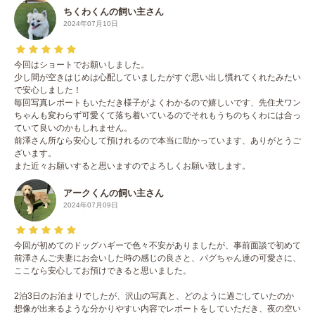
ちくわくんの飼い主さん
2024年07月10日
今回はショートでお願いしました。
少し間が空きはじめは心配していましたがすぐ思い出し慣れてくれたみたい
で安心しました！
毎回写真レポートもいただき様子がよくわかるので嬉しいです、先住犬ワン
ちゃんも変わらず可愛くて落ち着いているのでそれもうちのちくわには合っ
ていて良いのかもしれません。
前澤さん所なら安心して預けれるので本当に助かっています、ありがとうご
ざいます。
また近々お願いすると思いますのでよろしくお願い致します。
アークくんの飼い主さん
2024年07月09日
今回が初めてのドッグハギーで色々不安がありましたが、事前面談で初めて
前澤さんご夫妻にお会いした時の感じの良さと、パグちゃん達の可愛さに、
ここなら安心してお預けできると思いました。
2泊3日のお泊まりでしたが、沢山の写真と、どのように過ごしていたのか
想像が出来るような分かりやすい内容でレポートをしていただき、夜の空い