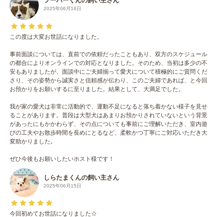
フーパーくんの飼い主さん
2025年06月16日
この度は大変お世話になりました。
事前面談については、直前での依頼だったこともあり、双方のスケジュール
の都合によりオンラインでの対応となりました。そのため、当初は多少の不
安もありましたが、面談中にご夫婦揃って愛犬について積極的にご質問くだ
さり、その姿勢から誠実さと信頼感が伝わり、このご夫婦であれば、と今回
お預かりをお願いするに至りました。結果として、大満足でした。
我が家の愛犬は非常に活動的で、運動不足になると落ち着かない様子を見せ
ることがあります。普段は大型犬はあまりお預かりされていないという背景
があったにもかかわらず、その点についても事前にご理解いただき、室内遊
びの工夫やお散歩時間を長めにとるなど、柔軟かつ丁寧にご対応いただき大
変助かりました。
ぜひ今後もお願いしたいホスト様です！
しらたまくんの飼い主さん
2025年06月15日
今回初めてお世話になりました☆