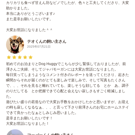
カリカリも食べず甘えん坊なピノでしたが、色々と工夫してくださり、大変
助かりました。
本当にありがとうございます♪
また是非お願いしたいです。
大変お世話になりました＾＾
テオくんの飼い主さん
2025年07月21日
初めてのお泊まりとDog Huggyでこちらが少し緊張しておりましたが、前
澤さんご夫婦、そしてジャバモーガンには大変お世話になりました。
毎日笑ってしまうようなコメント付きのレポートを送ってくださり、起きた
瞬間からそれが届くのがとても楽しみで楽しみで。そして写真もたくさん
で、、、それを見ると離れていても、楽しそうな顔してる とか あ、調子
のりだしてる とか把握できて心配と会えない寂しさもすごく軽減しまし
た。
遊びたい盛りの若造なので大変お手数をおかけしたかと思いますが、お迎え
の時も寂しくなるなぁ、、、と言って下さり前澤さんのお宅にホームステイ
できて良かったなぁとしみじみ思いました。
是非またお願いしたいです！
大変お世話になりました！