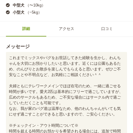
中型犬
（〜10kg）
小型犬
（~5kg）
詳細
アクセス
口コミ
メッセージ
これまでミックスやパグをお世話してきた経験を生かし、わんち
ゃんを大切にお預かりしたいと思います。近くには公園もあるた
め、のんびりとお散歩を楽しんでもらえると思います。ぜひご不
安なことや不明点など、お気軽にご相談ください＾＾

夫婦ともにテレワークメインでほぼ在宅のため、一緒に過ごせる
時間が多いです。愛犬2匹は基本的にフリーで過ごしていますが、
広めのサークルもあるため、ご不安な場合にはサークル内で過ご
していただくことも可能です。

なお、我が家のパグ達は温厚なため、他のわんちゃんがいても気
にせず過ごすことができると思いますので、ご安心ください。

※チェックイン・アウト時間について※

時間を超える時間のお預かりを希望される場合には、追加で時間