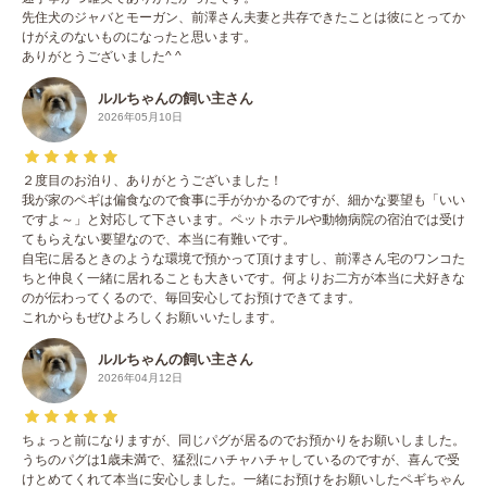
先住犬のジャバとモーガン、前澤さん夫妻と共存できたことは彼にとってか
けがえのないものになったと思います。
ありがとうございました^ ^
ルルちゃんの飼い主さん
2026年05月10日
２度目のお泊り、ありがとうございました！
我が家のペギは偏食なので食事に手がかかるのですが、細かな要望も「いい
ですよ～」と対応して下さいます。ペットホテルや動物病院の宿泊では受け
てもらえない要望なので、本当に有難いです。
自宅に居るときのような環境で預かって頂けますし、前澤さん宅のワンコた
ちと仲良く一緒に居れることも大きいです。何よりお二方が本当に犬好きな
のが伝わってくるので、毎回安心してお預けできてます。
これからもぜひよろしくお願いいたします。
ルルちゃんの飼い主さん
2026年04月12日
ちょっと前になりますが、同じパグが居るのでお預かりをお願いしました。
うちのパグは1歳未満で、猛烈にハチャハチャしているのですが、喜んで受
けとめてくれて本当に安心しました。一緒にお預けをお願いしたペギちゃん