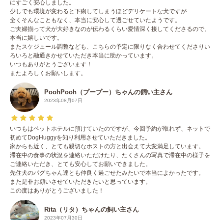
にすごく安心しました。
少しでも環境が変わると下痢してしまうほどデリケートな犬ですが
全くそんなこともなく、本当に安心して過ごせていたようです。
ご夫婦揃って犬が大好きなのが伝わるくらい愛情深く接してくださるので、
本当に嬉しいです。
またスケジュール調整なども、こちらの予定に限りなく合わせてくださりい
ろいろと融通きかせていただき本当に助かっています。
いつもありがとうございます！
またよろしくお願いします。
PoohPooh（プープー）ちゃんの飼い主さん
2023年08月07日
いつもはペットホテルに預けていたのですが、今回予約が取れず、ネットで
初めてDogHuggyを知り利用させていただきました。
家からも近く、とても親切なホストの方と出会えて大変満足しています。
滞在中の食事の状況を連絡いただけたり、たくさんの写真で滞在中の様子を
ご連絡いただき、とても安心してお願いできました。
先住犬のパグちゃん達とも仲良く過ごせたみたいで本当によかったです。
また是非お願いさせていただきたいと思っています。
この度はありがとうございました！
Rita（リタ）ちゃんの飼い主さん
2023年07月30日