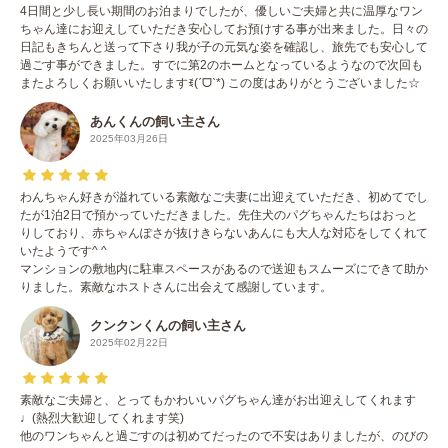
4日間と少し長い期間のお泊まりでしたが、優しいご夫婦と共に温厚なワン
ちゃん達にお迎えしていただき安心してお預けする事が出来ました。日々の
日記もきちんと送って下さり我が子の元気な姿を確認し、旅先でも安心して
過ごす事ができました。すでに第2のホームとなっているようなので次回も
またよろしくお願いいたしますꉂ(ˊᗜˋ*) この度はありがとうございました☆
あんくんの飼い主さん
2025年03月26日
わんちゃん好きが溢れている素敵なご夫妻に出迎えていただき、初めてでし
たが1泊2日で預かっていただきました。先住犬のパグちゃんたちはおっと
りしており、赤ちゃんぽさが抜けきらないあんにも大人な対応をしてくれて
いたようです^ ^
マンションの敷地内に駐車スペースがあるので送迎もスムーズにできて助か
りました。素敵なホストさんに出会えて感謝しています。
クンクンくんの飼い主さん
2025年02月22日
素敵なご夫婦と、とってもかわいいパグちゃん達がお出迎えしてくれます
♩(熱烈大歓迎してくれます笑)
他のワンちゃんと過ごすのは初めてだったので不安はありましたが、のびの