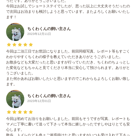
ったです。ありがとうございました。
今回はお試しでショートステイでしたが、思った以上に大丈夫そうだったの
で次回はお泊まりも検討しようと思っています。またよろしくお願いいたし
ます！
ちくわくんの飼い主さん
2023年12月11日
今回は二泊三日でお世話になりました。前回同様写真、レポート等もすごく
わかりやすくちくわの様子を教えていただきありがとうございました。
お散歩なども大変だったと思いますが行っていただき、ちくわのちょっとし
た変化などもちゃんと見てくださり本当に安心して預けられます。ありがと
うございました。
また何かあればお願いしたいと思いますのでこれからもよろしくお願い致し
ます。
ちくわくんの飼い主さん
2023年12月01日
今回は初めてお泊りをお願いしました。前回もそうですが写真、レポートも
マメに丁寧に書いて送って下さって本当に嬉しかったですしやはりとても安
心します。
散歩、トイレなども色々ご迷惑掛けたと思いますがいつも受け入れて下さっ