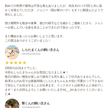
初めての利用で最初は不安な面もありましたが、先住犬のパグ2匹と共に温
かく出迎えていただき、ジェシー（我が家のパグ）もすぐに馴染んだようで
安心しました。
預け期間中も散歩や食事、遊びの様子などを細かくご連絡くださり、ジェシ
ーが楽しんでいる姿を見ることができたので良かったです。
また機会があったらお願いしようと思います。
この度はありがとうございました！
しらたまくんの飼い主さん
2025年10月22日
2回目のお泊まりでした。
今回もしらたまちゃんがお世話になりました★！
毎日の面白い報告が楽しみで旅先でも待ち遠しくて仕方ありませんでした。
前澤さんのお宅では家族同様にしらたまちゃんを大切に可愛がって下さるの
で安心してお任せすることが出来ます。ドックホストは前澤さんと決めてい
ます！また次回もよろしくお願いいたしますm(_ _)m ありがとうございまし
た★
彗くんの飼い主さん
2025年08月04日