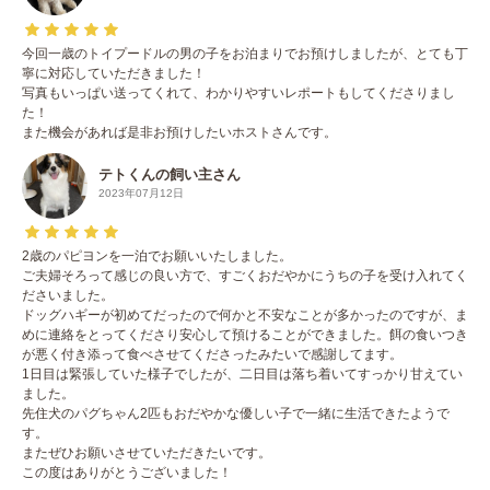
今回一歳のトイプードルの男の子をお泊まりでお預けしましたが、とても丁
寧に対応していただきました！
写真もいっぱい送ってくれて、わかりやすいレポートもしてくださりまし
た！
また機会があれば是非お預けしたいホストさんです。
テトくんの飼い主さん
2023年07月12日
2歳のパピヨンを一泊でお願いいたしました。
ご夫婦そろって感じの良い方で、すごくおだやかにうちの子を受け入れてく
ださいました。
ドッグハギーが初めてだったので何かと不安なことが多かったのですが、ま
めに連絡をとってくださり安心して預けることができました。餌の食いつき
が悪く付き添って食べさせてくださったみたいで感謝してます。
1日目は緊張していた様子でしたが、二日目は落ち着いてすっかり甘えてい
ました。
先住犬のパグちゃん2匹もおだやかな優しい子で一緒に生活できたようで
す。
またぜひお願いさせていただきたいです。
この度はありがとうございました！