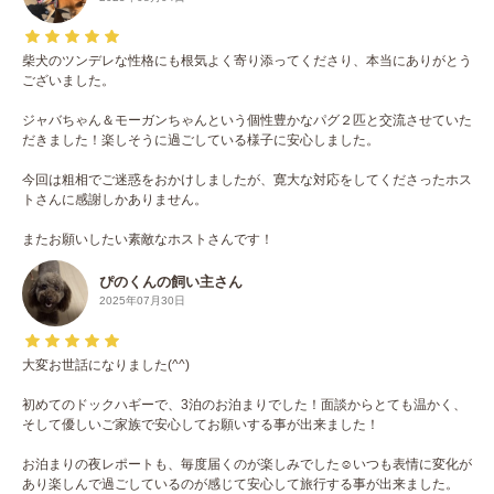
柴犬のツンデレな性格にも根気よく寄り添ってくださり、本当にありがとう
ございました。
ジャバちゃん＆モーガンちゃんという個性豊かなパグ２匹と交流させていた
だきました！楽しそうに過ごしている様子に安心しました。
今回は粗相でご迷惑をおかけしましたが、寛大な対応をしてくださったホス
トさんに感謝しかありません。
またお願いしたい素敵なホストさんです！
ぴのくんの飼い主さん
2025年07月30日
大変お世話になりました(^^)
初めてのドックハギーで、3泊のお泊まりでした！面談からとても温かく、
そして優しいご家族で安心してお願いする事が出来ました！
お泊まりの夜レポートも、毎度届くのが楽しみでした☺️いつも表情に変化が
あり楽しんで過ごしているのが感じて安心して旅行する事が出来ました。