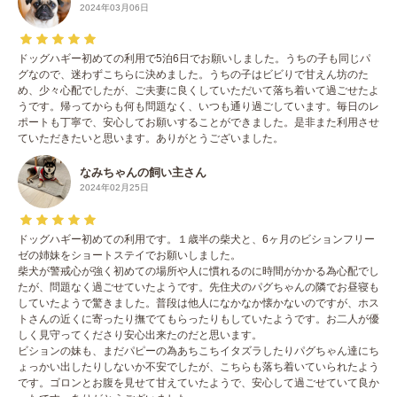
2024年03月06日
ドッグハギー初めての利用で5泊6日でお願いしました。うちの子も同じパ
グなので、迷わずこちらに決めました。うちの子はビビりで甘えん坊のた
め、少々心配でしたが、ご夫妻に良くしていただいて落ち着いて過ごせたよ
うです。帰ってからも何も問題なく、いつも通り過ごしています。毎日のレ
ポートも丁寧で、安心してお願いすることができました。是非また利用させ
ていただきたいと思います。ありがとうございました。
なみちゃんの飼い主さん
2024年02月25日
ドッグハギー初めての利用です。１歳半の柴犬と、6ヶ月のビションフリー
ゼの姉妹をショートステイでお願いしました。
柴犬が警戒心が強く初めての場所や人に慣れるのに時間がかかる為心配でし
たが、問題なく過ごせていたようです。先住犬のパグちゃんの隣でお昼寝も
していたようで驚きました。普段は他人になかなか懐かないのですが、ホス
トさんの近くに寄ったり撫でてもらったりもしていたようです。お二人が優
しく見守ってくださり安心出来たのだと思います。
ビションの妹も、まだパピーの為あちこちイタズラしたりパグちゃん達にち
ょっかい出したりしないか不安でしたが、こちらも落ち着いていられたよう
です。ゴロンとお腹を見せて甘えていたようで、安心して過ごせていて良か