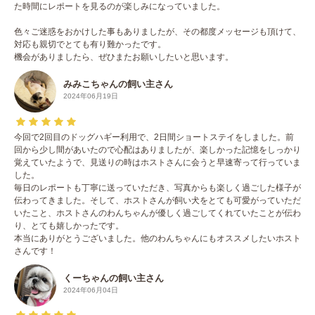
た時間にレポートを見るのが楽しみになっていました。
色々ご迷惑をおかけした事もありましたが、その都度メッセージも頂けて、
対応も親切でとても有り難かったです。
機会がありましたら、ぜひまたお願いしたいと思います。
みみこちゃんの飼い主さん
2024年06月19日
今回で2回目のドッグハギー利用で、2日間ショートステイをしました。前
回から少し間があいたので心配はありましたが、楽しかった記憶をしっかり
覚えていたようで、見送りの時はホストさんに会うと早速寄って行っていま
した。
毎日のレポートも丁寧に送っていただき、写真からも楽しく過ごした様子が
伝わってきました。そして、ホストさんが飼い犬をとても可愛がっていただ
いたこと、ホストさんのわんちゃんが優しく過ごしてくれていたことが伝わ
り、とても嬉しかったです。
本当にありがとうございました。他のわんちゃんにもオススメしたいホスト
さんです！
くーちゃんの飼い主さん
2024年06月04日