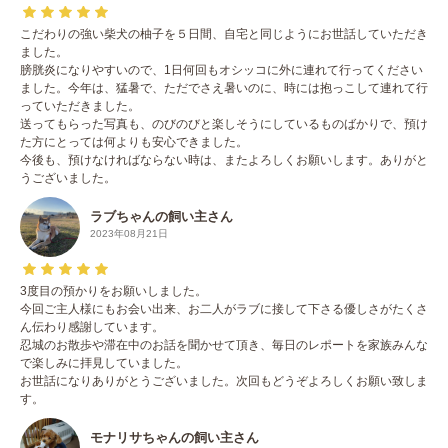
こだわりの強い柴犬の柚子を５日間、自宅と同じようにお世話していただき
ました。
膀胱炎になりやすいので、1日何回もオシッコに外に連れて行ってください
ました。今年は、猛暑で、ただでさえ暑いのに、時には抱っこして連れて行
っていただきました。
送ってもらった写真も、のびのびと楽しそうにしているものばかりで、預け
た方にとっては何よりも安心できました。
今後も、預けなければならない時は、またよろしくお願いします。ありがと
うございました。
ラブちゃんの飼い主さん
2023年08月21日
3度目の預かりをお願いしました。
今回ご主人様にもお会い出来、お二人がラブに接して下さる優しさがたくさ
ん伝わり感謝しています。
忍城のお散歩や滞在中のお話を聞かせて頂き、毎日のレポートを家族みんな
で楽しみに拝見していました。
お世話になりありがとうございました。次回もどうぞよろしくお願い致しま
す。
モナリサちゃんの飼い主さん