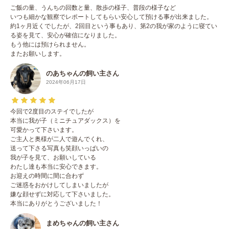
ご飯の量、うんちの回数と量、散歩の様子、普段の様子など
いつも細かな観察でレポートしてもらい安心して預ける事が出来ました。
約1ヶ月近くでしたが、2回目という事もあり、第2の我が家のように寝てい
る姿を見て、安心が確信になりました。
もう他には預けられません。
またお願いします。
のあちゃんの飼い主さん
2024年06月17日
今回で2度目のステイでしたが
本当に我が子（ミニチュアダックス）を
可愛かって下さいます。
ご主人と奥様が二人で遊んでくれ、
送って下さる写真も笑顔いっぱいの
我が子を見て、お願いしている
わたし達も本当に安心できます。
お迎えの時間に間に合わず
ご迷惑をおかけしてしまいましたが
嫌な顔せずに対応して下さいました。
本当にありがとうございました！
まめちゃんの飼い主さん