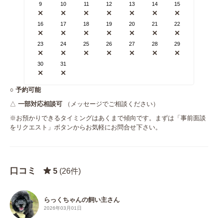
9
10
11
12
13
14
15
✕
✕
✕
✕
✕
✕
✕
16
17
18
19
20
21
22
✕
✕
✕
✕
✕
✕
✕
23
24
25
26
27
28
29
✕
✕
✕
✕
✕
✕
✕
30
31
✕
✕
○
予約可能
△
一部対応相談可
（メッセージでご相談ください）
※お預かりできるタイミングはあくまで傾向です。まずは「事前面談
をリクエスト」ボタンからお気軽にお問合せ下さい。
口コミ
5
(26件)
らっくちゃんの飼い主さん
2026年03月01日