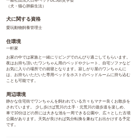
一般社団法人日本ペットBLS防災学会

（犬・猫心肺蘇生法）
犬に関する資格
愛玩動物飼養管理士
住環境
一軒家
お家の中では家族と一緒にリビングでのんびり過ごしてもらいます。
夜はお持ち頂いたワンちゃん用のベッドやクレート、自宅ソファなど
お気に入りの場所での就寝となります。寂しがり屋のワンちゃんに
は、お持ちいただいた専用ベッドをホストのベッドルームに持ち込む
ことも可能です。
周辺環境
静かな住宅街でワンちゃんを飼われている方々もマナー良くお散歩を
されています。 少し歩けば荒川の土手・元荒川の遊歩道を楽しめ、
車で10分ほどの所には大きな池を一周できる公園や、広々とした古墳
公園があります。天気が良ければ気分転換を兼ねてお出かけする予定
です。