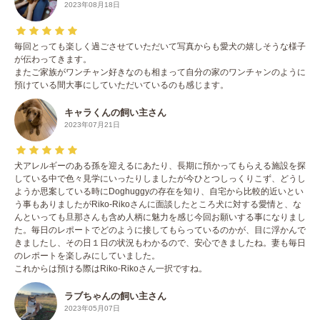
2023年08月18日
毎回とっても楽しく過ごさせていただいて写真からも愛犬の嬉しそうな様子
が伝わってきます。
またご家族がワンチャン好きなのも相まって自分の家のワンチャンのように
預けている間大事にしていただいているのも感じます。
キャラくんの飼い主さん
2023年07月21日
犬アレルギーのある孫を迎えるにあたり、長期に預かってもらえる施設を探
している中で色々見学にいったりしましたが今ひとつしっくりこず、どうし
ようか思案している時にDoghuggyの存在を知り、自宅から比較的近いとい
う事もありましたがRiko-Rikoさんに面談したところ犬に対する愛情と、な
んといっても旦那さんも含め人柄に魅力を感じ今回お願いする事になりまし
た。毎日のレポートでどのように接してもらっているのかが、目に浮かんで
きましたし、その日１日の状況もわかるので、安心できましたね。妻も毎日
のレポートを楽しみにしていました。
これからは預ける際はRiko-Rikoさん一択ですね。
ラブちゃんの飼い主さん
2023年05月07日