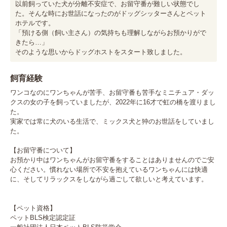
以前飼っていた犬が分離不安症で、お留守番が難しい状態でし
た。そんな時にお世話になったのがドッグシッターさんとペット
ホテルです。

「預ける側（飼い主さん）の気持ちも理解しながらお預かりがで
きたら…」

そのような思いからドッグホストをスタート致しました。
飼育経験
ワンコなのにワンちゃんが苦手、お留守番も苦手なミニチュア・ダッ
クスの女の子を飼っていましたが、2022年に16才で虹の橋を渡りまし
た。

実家では常に犬のいる生活で、ミックス犬と狆のお世話をしていまし
た。

【お留守番について】

お預かり中はワンちゃんがお留守番をすることはありませんのでご安
心ください。慣れない場所で不安を抱えているワンちゃんには快適
に、そしてリラックスをしながら過ごして欲しいと考えています。

【ペット資格】

ペットBLS検定認定証
