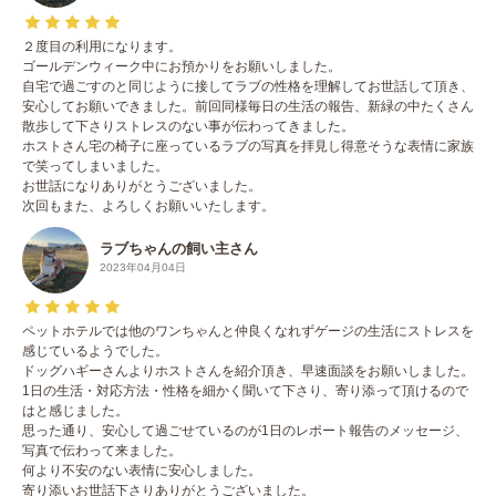
２度目の利用になります。
ゴールデンウィーク中にお預かりをお願いしました。
自宅で過ごすのと同じように接してラブの性格を理解してお世話して頂き、
安心してお願いできました。前回同様毎日の生活の報告、新緑の中たくさん
散歩して下さりストレスのない事が伝わってきました。
ホストさん宅の椅子に座っているラブの写真を拝見し得意そうな表情に家族
で笑ってしまいました。
お世話になりありがとうございました。
次回もまた、よろしくお願いいたします。
ラブちゃんの飼い主さん
2023年04月04日
ペットホテルでは他のワンちゃんと仲良くなれずゲージの生活にストレスを
感じているようでした。
ドッグハギーさんよりホストさんを紹介頂き、早速面談をお願いしました。
1日の生活・対応方法・性格を細かく聞いて下さり、寄り添って頂けるので
はと感じました。
思った通り、安心して過ごせているのが1日のレポート報告のメッセージ、
写真で伝わって来ました。
何より不安のない表情に安心しました。
寄り添いお世話下さりありがとうございました。