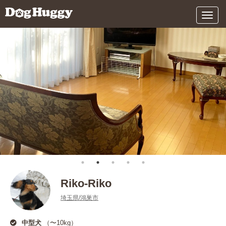
メ
ニ
ュ
ー
Riko-Riko
埼玉県/鴻巣市
中型犬
（〜10kg）