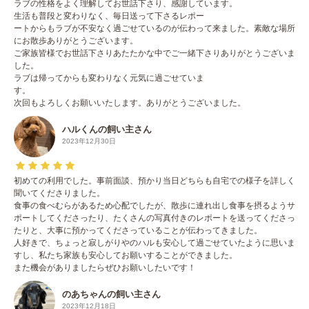
ラブの性格をよく理解してお世話下さり、感謝しています。
生活も普段と変わりなく、毎日送って下さるレポー
ートからもラブが不安なく過ごせているのが伝わって来ました。素敵な場所
にお散歩ありがとうございます。
ご家族皆様でお世話下さりあたたかな中でご一緒下さりありがとうございま
した。
ラブは帰ってからも変わりなく元気に過ごせていま
す。
次回もよろしくお願いいたします。ありがとうございました。
ハルくんの飼い主さん
2023年12月30日
初めての利用でした。事前面談、預かり当日どちらも自宅での様子を詳しく
聞いてくださりました。
食事の食べむらがあるため心配でしたが、散歩に連れ出し食事を摂るようサ
ポートしてくださったり、たくさんの写真付きのレポートを送ってくださっ
たりと、大事に預かってくださっていることが伝わってきました。
人好きで、ちょっと寂しがりやのハルも安心して過ごせていたように思いま
すし、私たち家族も安心してお願いすることができました。
また機会がありましたらぜひお願いしたいです！
のあちゃんの飼い主さん
2023年12月18日