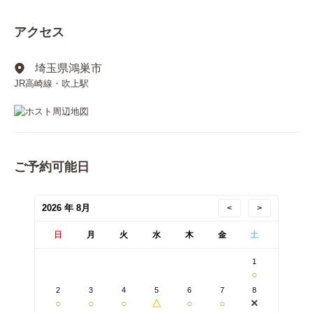
アクセス
埼玉県鴻巣市
JR高崎線・吹上駅
ご予約可能日
2026 年 8月
<
>
日
月
火
水
木
金
土
1
○
2
3
4
5
6
7
8
○
○
○
△
○
○
✕