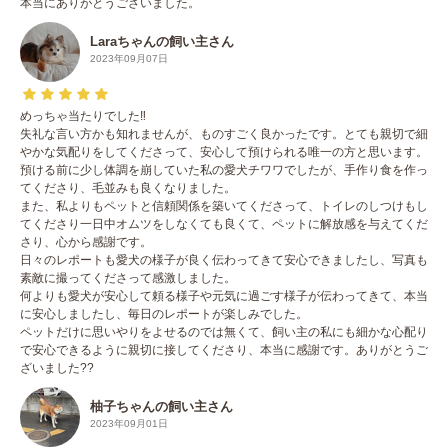
本当にありがとうございました。
Laraちゃんの飼い主さん
2023年09月07日
めっちゃ当たりでした‼️
失礼な言い方かも知れませんが、ものすごく良かったです。とても親切で細
やかな気配りをしてくださって、安心して預けられる唯一の方と思います。
預ける前に少し体調を崩していた私の愛犬チワワでしたが、手作り食を作っ
てくださり、毛並みも良くなりました。
また、私よりもペットと信頼関係を築いてくださって、トイレのしつけもし
てくださり一日中オムツをしなくても良くて、ペットに解放感を与えてくだ
さり、心から感謝です。
日々のレポートも愛犬の様子が良く伝わってきて安心できましたし、写真も
素敵に撮ってくださって感激しました。
何よりも愛犬が安心して頼る様子や元気に過ごす様子が伝わってきて、本当
に安心しましたし、毎日のレポートが楽しみでした。
ペットだけに思いやりをよせるのでは無くて、飼い主の私にも細かな心配り
で安心できるように親切に接してくださり、本当に感謝です。ありがとうご
ざいました??
柚子ちゃんの飼い主さん
2023年09月01日