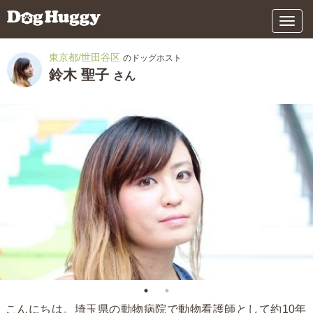
メ
ニ
ュ
東京都/世田谷区
のドッグホスト
ー
鈴木 聖子
さん
こんにちは。埼玉県の動物病院で動物看護師として約10年