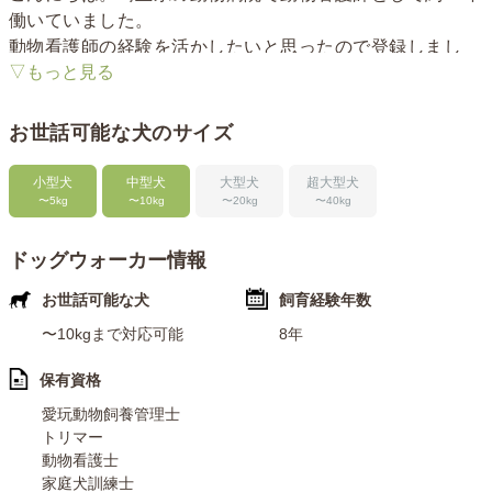
働いていました。
動物看護師の経験を活かしたいと思ったので登録しまし
▽もっと見る
た！
お散歩だけではなく悩みや不安、愛犬、愛猫の自慢まで気
軽に話してください！
お世話可能な犬のサイズ
〈犬の飼育経験〉
小型犬
中型犬
大型犬
超大型犬
〜5kg
〜10kg
〜20kg
〜40kg
8年以上
実家では8歳のトイプードルがいます。
ドッグウォーカー情報
〈犬に関する仕事経験〉
お世話可能な犬
飼育経験年数
動物看護師として約10年の勤務経験があります。
〜10kgまで対応可能
8年
〈犬に関する資格〉
保有資格
・愛玩動物飼養管理士
愛玩動物飼養管理士
・トリマー
トリマー
・動物看護士
動物看護士
・家庭犬訓練士
家庭犬訓練士