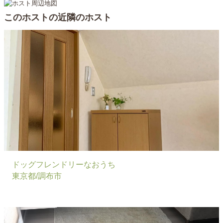
家族のどなたかがご在宅の際にお手伝いできればと思いま
このホストの近隣のホスト
す。
・日程や時間によって対応が難しい場合があります。まず
は、メッセージよりお気軽にご相談いただければと思いま
す。
〈最後に〉
わんちゃんが「楽しかった！」と思えるお散歩をしたいと
思います。
まずは事前面談リクエストをしていただき、一緒に散歩に
同行させていただきながらわんちゃんのことをお聞きでき
ればと思います。お散歩コースや長さは、飼い主さんとお
話をしながら、それぞれのわんちゃんの性格や好きな場所
ドッグフレンドリーなおうち
に合わせて決めたいと思っています。
東京都/調布市
様々なわんちゃんとお散歩できることを楽しみにしていま
す！
お気軽にご相談ください。