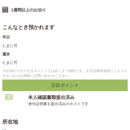
・RECOVER
1週間以上のお泊り
〈お散歩対応エリア〉
京王線「千歳烏山駅」を最寄り駅としています。エリアは
こんなとき預かれます
できる限り柔軟に対応したいと思いますので、まずはご相
談いただいたうえで対応可能かどうか判断させてくださ
平日
い。ご自宅までのアクセスによってはお伺いが難しい場合
たまに可
もありますが、お気軽にご相談ください。
週末
たまに可
〈お散歩代行の際の事前面談のイメージ〉
まず、飼い主さんのご自宅近くの公園などで合流し、普段
※お預かりができるタイミングはあくまで傾向です。まずは事前面談リクエスト
ボタンからお気軽にお問い合わせください
のお散歩の様子を見させていただきます。そのうえで、ご
自宅にお邪魔し、わんちゃんの性格やご希望、当日の打ち
注目ポイント
合わせなどをお話させていただければと思います。ご不明
本人確認書類提出済み
点はメッセージでお気軽にご相談ください。
身分証明書を提出済みのホストです
〈注意点〉
・現状、飼い主さんがご自宅に不在時に鍵をお預かりする
所在地
ペットシッター形式でのお散歩代行は承っていません。ご