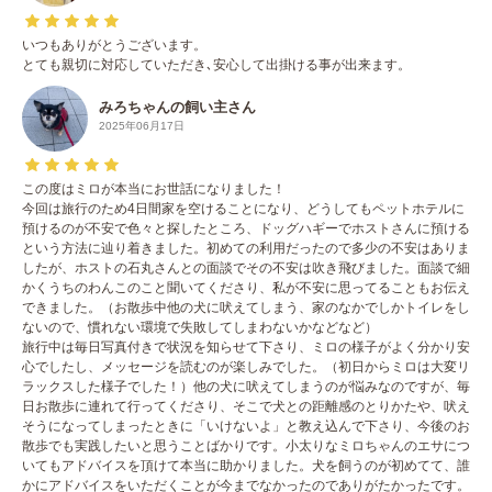
いつもありがとうございます。
とても親切に対応していただき､安心して出掛ける事が出来ます。
みろちゃんの飼い主さん
2025年06月17日
この度はミロが本当にお世話になりました！
今回は旅行のため4日間家を空けることになり、どうしてもペットホテルに
預けるのが不安で色々と探したところ、ドッグハギーでホストさんに預ける
という方法に辿り着きました。初めての利用だったので多少の不安はありま
したが、ホストの石丸さんとの面談でその不安は吹き飛びました。面談で細
かくうちのわんこのこと聞いてくださり、私が不安に思ってることもお伝え
できました。（お散歩中他の犬に吠えてしまう、家のなかでしかトイレをし
ないので、慣れない環境で失敗してしまわないかなどなど）
旅行中は毎日写真付きで状況を知らせて下さり、ミロの様子がよく分かり安
心でしたし、メッセージを読むのが楽しみでした。（初日からミロは大変リ
ラックスした様子でした！）他の犬に吠えてしまうのが悩みなのですが、毎
日お散歩に連れて行ってくださり、そこで犬との距離感のとりかたや、吠え
そうになってしまったときに「いけないよ」と教え込んで下さり、今後のお
散歩でも実践したいと思うことばかりです。小太りなミロちゃんのエサにつ
いてもアドバイスを頂けて本当に助かりました。犬を飼うのが初めてて、誰
かにアドバイスをいただくことが今までなかったのでありがたかったです。