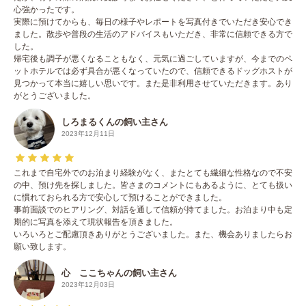
心強かったです。
実際に預けてからも、毎日の様子やレポートを写真付きでいただき安心でき
ました。散歩や普段の生活のアドバイスもいただき、非常に信頼できる方で
した。
帰宅後も調子が悪くなることもなく、元気に過ごしていますが、今までのペ
ットホテルでは必ず具合が悪くなっていたので、信頼できるドッグホストが
見つかって本当に嬉しい思いです。また是非利用させていただきます。あり
がとうございました。
しろまるくんの飼い主さん
2023年12月11日
これまで自宅外でのお泊まり経験がなく、またとても繊細な性格なので不安
の中、預け先を探しました。皆さまのコメントにもあるように、とても扱い
に慣れておられる方で安心して預けることができました。
事前面談でのヒアリング、対話を通して信頼が持てました。お泊まり中も定
期的に写真を添えて現状報告を頂きました。
いろいろとご配慮頂きありがとうございました。また、機会ありましたらお
願い致します。
心 ここちゃんの飼い主さん
2023年12月03日