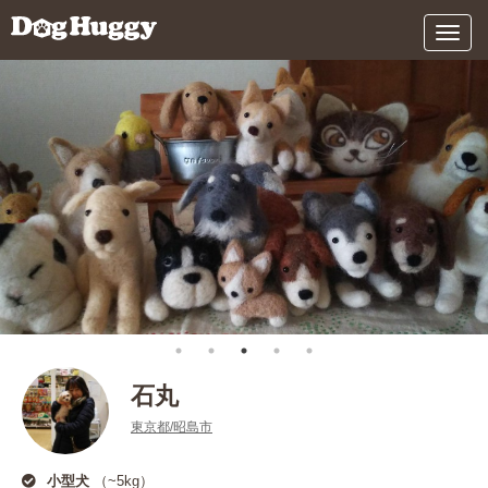
メ
ニ
ュ
ー
石丸
東京都/昭島市
小型犬
（~5kg）