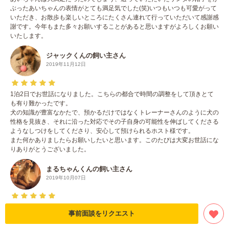
ぶったあいちゃんの表情がとても満足気でした(笑)いつもいつも可愛がって
いただき、お散歩も楽しいところにたくさん連れて行っていただいて感謝感
謝です。今年もまた多々お願いすることがあると思いますがよろしくお願い
いたします。
ジャックくんの飼い主さん
2019年11月12日
1泊2日でお世話になりました。こちらの都合で時間の調整をして頂きとて
も有り難かったです。
犬の知識が豊富なかたで、預かるだけではなくトレーナーさんのように犬の
性格を見抜き、それに沿った対応でその子自身の可能性を伸ばしてくださる
ようなしつけをしてくださり、安心して預けられるホスト様です。
また何かありましたらお願いしたいと思います。このたびは大変お世話にな
りありがとうございました。
まるちゃんくんの飼い主さん
2019年10月07日
親戚一同海外旅行の為、初めて6日間預けました。2年2ヶ月、甘やかしに甘
事前面談をリクエスト
やかしてしまったポッチャりプードルに対して、石丸さんは6日の間に今後
の為いくつものチャレンジをして下さいました。