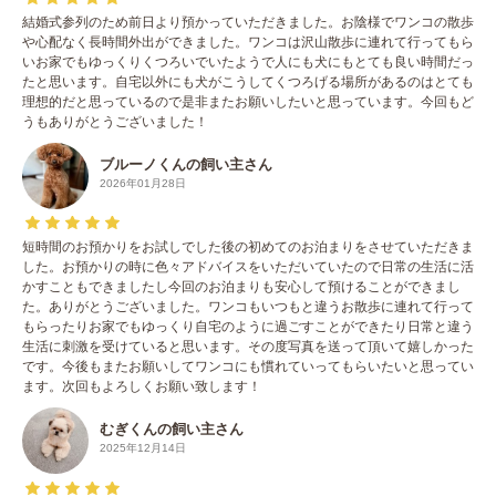
結婚式参列のため前日より預かっていただきました。お陰様でワンコの散歩
や心配なく長時間外出ができました。ワンコは沢山散歩に連れて行ってもら
いお家でもゆっくりくつろいでいたようで人にも犬にもとても良い時間だっ
たと思います。自宅以外にも犬がこうしてくつろげる場所があるのはとても
理想的だと思っているので是非またお願いしたいと思っています。今回もど
うもありがとうございました！
ブルーノくんの飼い主さん
2026年01月28日
短時間のお預かりをお試しでした後の初めてのお泊まりをさせていただきま
した。お預かりの時に色々アドバイスをいただいていたので日常の生活に活
かすこともできましたし今回のお泊まりも安心して預けることができまし
た。ありがとうございました。ワンコもいつもと違うお散歩に連れて行って
もらったりお家でもゆっくり自宅のように過ごすことができたり日常と違う
生活に刺激を受けていると思います。その度写真を送って頂いて嬉しかった
です。今後もまたお願いしてワンコにも慣れていってもらいたいと思ってい
ます。次回もよろしくお願い致します！
むぎくんの飼い主さん
2025年12月14日