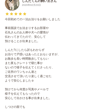
しんたくんの飼い主さん
2020年02月23日
今回初めての一泊お泊りをお願いしました
事前面談でお泊まりするお部屋や
石丸さんのお人柄や犬への愛情が
伝わってきてたので、安心して
預けることが出来ました。
しんた?にしたら訳もわからず
お泊りで戸惑いはあったとおもいますが、
お散歩も長い時間散歩してもらい
また夜もクレートで寝た事か
ないので様子を伝えてくださったり、
ご近所のワンちゃん達と
交流させて頂いたり楽しく過ごせた
ようで安心しました☺️
預けてから何度か写真やメールで
様子を伝えてもらったので
安心して出かける事が出来ました。
しつけの面でも