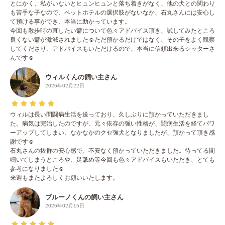
とにかく、私がいないとヒュンヒュンと落ち着きがなく、他の犬との関わり
も苦手な子なので、ペットホテルの選択肢がないなか、石丸さんには安心し
て預ける事ができ、本当に助かっています。
今回も散歩時の直したい癖について色々アドバイス頂き、試してみたところ
良くない癖が激減されました☺️ただ預かるだけではなく、その子をよく観察
してくださり、アドバイスもいただけるので、本当に信頼出来るシッターさ
んです☺️
ウィルくんの飼い主さん
2026年02月22日
ウィルは長い間闘病生活を送っており、久しぶりに預かっていただきまし
た。病気は完治したのですが、元々依存の強い性格が、闘病生活を経てパワ
ーアップしてしまい、なかなかのクセ強犬となりましたが、預かって頂き感
謝です☺️
石丸さんの抜群の安心感で、不安なく預かっていただきました。待ってる間
鳴いてしまうところや、足舐め等今回も色々アドバイスもいただき、とても
参考になりました☺️
来週もまたよろしくお願いいたします。
ブルーノくんの飼い主さん
2026年02月15日