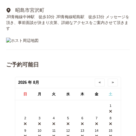
昭島市宮沢町
JR青梅線中神駅 徒歩10分 JR青梅線昭島駅 徒歩13分 メッセージを
頂き、事前面談が決まり次第、詳細なアクセスをご案内させて頂きま
す
ご予約可能日
2026 年 8月
<
>
日
月
火
水
木
金
土
1
✕
2
3
4
5
6
7
8
✕
✕
✕
✕
✕
✕
✕
9
10
11
12
13
14
15