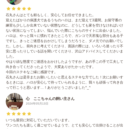
石丸さんはとても頼もしく、安心してお任せできました。
迎えたばかりの保護犬であるうちのハロは、まだ迎えて3週間。お留守番の
練習も少ししか出来ていない状態なのに、どうしても家を空けなければいけ
ない状況になってしまい、悩んでいた際にこちらのサイトに出会いました。
ハロは、やっと我々に慣れてきたところで、ガンコで天邪鬼な部分もある子
ですし、きっとご迷惑をおかけしてしまうだろうと、ダメ元でのお願いでし
た。しかし、前向きに考えてくださり、面談の際には、いろいろ迷ったり不
安に思ったりしている話を聞いてくださり、沢山アドバイスしてくださいま
した。
やはり頑な態度でご迷惑をおかけしたようですが、あの手この手で工夫して
向き合ってくださったようで、大変ありがたかったです。
今回のステキなご縁に感謝です。
石丸さんは是非またお願いしたいと思えるステキな方でした！次にお願いす
るときには、ハロが安心して待っていられるように、我々も頑張って向き合
って行こうと思います…！ありがとうございました^_^
心 ここちゃんの飼い主さん
2024年05月13日
いつも親切に対応していただいています。
ワンコたちも楽しく過ごせているようで、とても安心して出掛けることが出