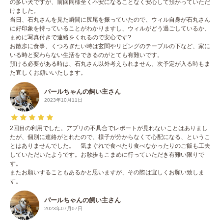
の多い犬ですが、前回同様全く不安になることなく安心して預かっていただ
けました。
当日、石丸さんを見た瞬間に尻尾を振っていたので、ウィル自身が石丸さん
に好印象を持っていることがわかりますし、ウィルがどう過ごしているか、
まめに写真付きで連絡をくれるので安心です?
お散歩に食事、くつろぎたい時は玄関やリビングのテーブルの下など、家に
いる時と変わらない生活をできるのがとても有難いです。
預ける必要がある時は、石丸さん以外考えられません。次予定が入る時もま
た宜しくお願いいたします。
パールちゃんの飼い主さん
2023年10月11日
2回目の利用でした。アプリの不具合でレポートが見れないことはありまし
たが、個別に連絡がとれたので、様子が分からなくて心配になる、というこ
とはありませんでした。 気まぐれで食べたり食べなかったりのご飯も工夫
していただいたようです。お散歩もこまめに行っていただき有難い限りで
す。
またお願いすることもあるかと思いますが、その際は宜しくお願い致しま
す。
パールちゃんの飼い主さん
2023年07月07日