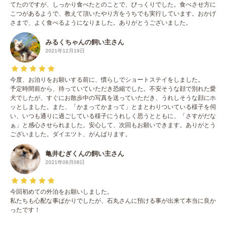
てたのですが、しっかり食べたとのことで、びっくりでした。食べさせ方に
こつがあるようで、教えて頂いたやり方をうちでも実行しています。おかげ
さまで、よく食べるようになりました。ありがとうございました。
みるくちゃんの飼い主さん
2021年12月19日
今度、お泊りをお願いする前に、慣らしでショートステイをしました。
予定時間前から、待っていていただき恐縮でした。不安そうな顔で別れた愛
犬でしたが、すぐにお散歩中の写真を送っていただき、うれしそうな顔にホ
ッとしました。また、「かまってかまって」とまとわりついている様子を伺
い、いつも通りに過ごしている様子にうれしく思うとともに、「さすがだな
ぁ」と感心させられました。安心して、次回もお願いできます。ありがとう
ございました。ダイエツト、がんばります。
亀井むぎくんの飼い主さん
2021年08月08日
今回初めての外泊をお願いしました。
私たちも心配な事ばかりでしたが、石丸さんに預ける事が出来て本当に良か
ったです！