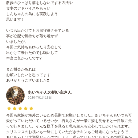
散歩のひっぱり癖をしないでする方法や
食事のアドバイスをもらい
しんちゃんの為にも実践しよう
思います！
いつも出かけてもお留守番させている
事が心配で気持ちが落ち着かず
いましたが、
今回は気持ちもゆったり安心して
出かけて来れたのでお願いして
本当に良かったです?
また機会があれは
お願いしたいと思ってます
ありがとうございました❣️
あいちゃんの飼い主さん
2020年01月13日
今回も家族が海外にいるため長期でお願いしました。あいちゃんもいつも可
愛がっていただいているせいか、石丸さんが一階に姿を見せると一目散に走
って行きました。そんな様子を見ると私も主人も安心して出かけられます。
クリスマスのお祝いも一緒にしていただきチキンもご馳走になったようで、
あいちゃんは大満足だったのでしょう、送っていただいたサンタの帽子をか