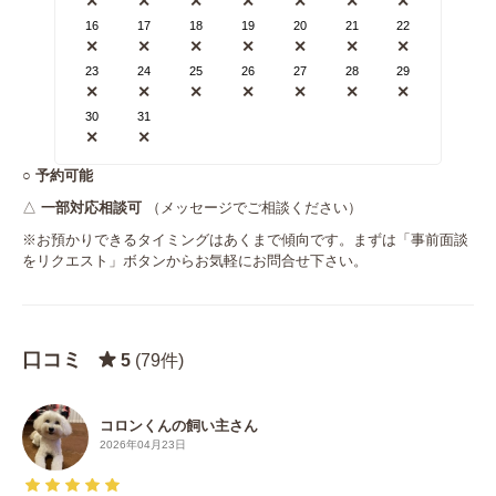
✕
✕
✕
✕
✕
✕
✕
16
17
18
19
20
21
22
✕
✕
✕
✕
✕
✕
✕
23
24
25
26
27
28
29
✕
✕
✕
✕
✕
✕
✕
30
31
✕
✕
○
予約可能
△
一部対応相談可
（メッセージでご相談ください）
※お預かりできるタイミングはあくまで傾向です。まずは「事前面談
をリクエスト」ボタンからお気軽にお問合せ下さい。
口コミ
5
(79件)
コロンくんの飼い主さん
2026年04月23日