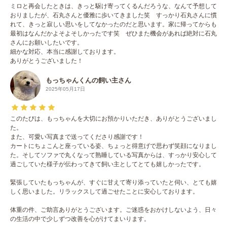
ミロと再会したときは、きっと駆け寄ってくるんだろうな、なんて予想して
おりましたが、石丸さんと優雅に歩いてきました笑 すっかり石丸さんに慣
れて、きっと寂しい思いをしてなかったのだと思います。家に帰ってからも
最初はなんだかよそよそしかったです笑 ぜひまた機会があれば絶対に石丸
さんにお願いしたいです。
細かな対応、本当に感謝しております。
ありがとうございました！
もっちゃんくんの飼い主さん
2025年05月17日
このたびは、もっちゃんを大切にお預かりいただき、ありがとうございまし
た。
また、可愛い写真まで送ってくださり感謝です！
カートにちょこんと座っている姿、ちょっと得意げで思わず笑顔になりまし
た。そしてソファで丸くなって熟睡している写真からは、すっかり安心して
過ごしていた様子が伝わってきて飼い主としてとても嬉しかったです。
緊張していたもっちゃんが、すぐに甘えて寄り添っていたと伺い、とても嬉
しく思いました。リラックスして過ごせたことに安心しております。
体重の件、ご助言ありがとうございます。ご迷惑をおかけしないよう、日々
の生活の中で少しずつ改善を心がけてまいります。