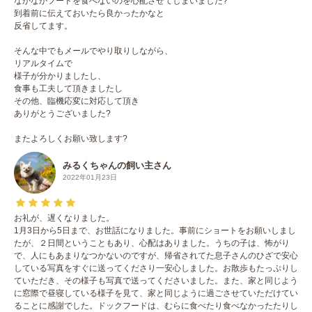
なかなかフードを食べないのを心配させてしまいました?
到着前に伝えておいたら良かったかなと
反省してます。
そんな中でもメールでやり取りしながら、
リアルタイムで
様子が分かりましたし、
食事も工夫して頂きましたし
その他、臨機応変に対応して頂き
ありがとうございました?
またよろしくお願い致します?
みるくちゃんの飼い主さん
2022年01月23日
お礼が、遅くなりました。
1月3日から5日まで、お世話になりました。事前にショートをお願いしまし
たが、２日間ということもあり、心配はありました。うちの子は、怖がり
で、人にもあまりなつかないのですが、帰省されてた息子さんのひざで安心
している写真をすぐに送ってくださり一安心しました。お散歩もたっぷりし
ていただき、その様子も写真で送ってくださいました。また、家と同じよう
に窓際で昼寝している様子を見て、家と同じように過ごさせていただけてい
ることに感謝でした。ドックフードは、むらに食べたり食べなかったたりし