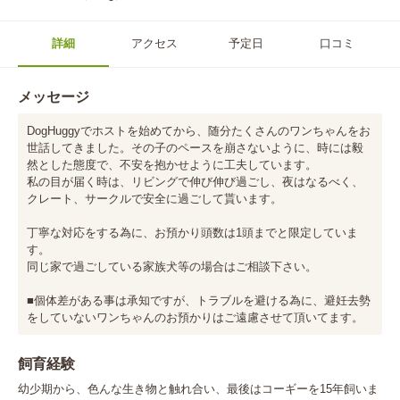
詳細
アクセス
予定日
口コミ
メッセージ
DogHuggyでホストを始めてから、随分たくさんのワンちゃんをお
世話してきました。その子のペースを崩さないように、時には毅
然とした態度で、不安を抱かせように工夫しています。

私の目が届く時は、リビングで伸び伸び過ごし、夜はなるべく、
クレート、サークルで安全に過ごして貰います。

丁寧な対応をする為に、お預かり頭数は1頭までと限定していま
す。

同じ家で過ごしている家族犬等の場合はご相談下さい。

■個体差がある事は承知ですが、トラブルを避ける為に、避妊去勢
をしていないワンちゃんのお預かりはご遠慮させて頂いてます。
飼育経験
幼少期から、色んな生き物と触れ合い、最後はコーギーを15年飼いま