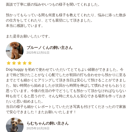
面談で丁寧に躾の悩みやいつもの様子を聞いてくれました。
預かってもらっている間も何度も様子を教えてくれたり、悩みに添った散歩
の仕方をしてくれたり、とても親切にして頂きました。
本当に感謝しています。
また是非お願いしたいです。
ブルーノくんの飼い主さん
2025年12月01日
Dog huggy を初めて使わせていただいてとてもよい経験ができました。今
まで殆ど預けたことがなく心配でしたが初回の打ち合わせから預かりに至る
までとても細かくヒアリングして頂き当日は安心して預けることができまし
た。短い時間から始めましたが次回から時間を伸ばして慣れさせもらおうと
思っています。今後の生活の中でどうしても預かって頂かなければならない
時も出てくると思うので、そんな時に犬も人も安心できる場所を作っておき
たいと思い始めました。
当日の様子も細かくレポートしていただき写真も付けてくださったので家族
で安心できました！またお願いいたします！
らむちゃんの飼い主さん
2025年10月26日