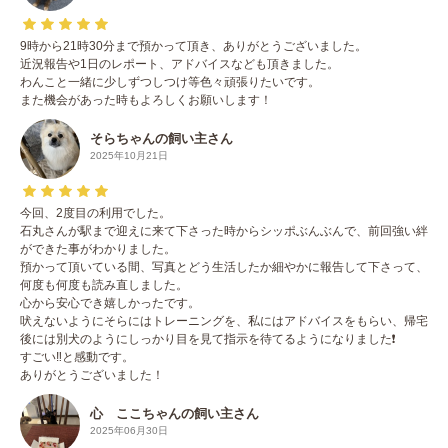
9時から21時30分まで預かって頂き、ありがとうございました。
近況報告や1日のレポート、アドバイスなども頂きました。
わんこと一緒に少しずつしつけ等色々頑張りたいです。
また機会があった時もよろしくお願いします！
そらちゃんの飼い主さん
2025年10月21日
今回、2度目の利用でした。
石丸さんが駅まで迎えに来て下さった時からシッポぶんぶんで、前回強い絆
ができた事がわかりました。
預かって頂いている間、写真とどう生活したか細やかに報告して下さって、
何度も何度も読み直しました。
心から安心でき嬉しかったです。
吠えないようにそらにはトレーニングを、私にはアドバイスをもらい、帰宅
後には別犬のようにしっかり目を見て指示を待てるようになりました❗️
すごい‼️と感動です。
ありがとうございました！
心 ここちゃんの飼い主さん
2025年06月30日