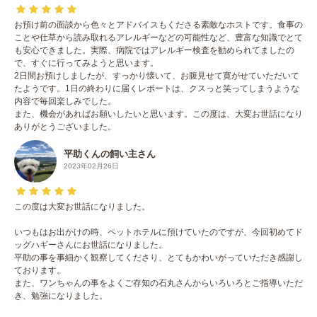
お預け前の面談から色々とアドバイスもくださる素敵なホストです。食事の
ことや仕草から読み取れるアレルギーなどの可能性など、豊富な知識でとて
も安心できました。実際、病院ではアレルギー検査を勧められてましたの
で、すぐに行ってみようと思います。
2日間お預けしましたが、すっかり懐いて、お腹見せて寛がせていただいて
たようです。1日の終わりに届くレポートは、クスっと笑ってしまうような
内容で毎回楽しみでした。
また、機会があればお願いしたいと思います。この度は、大変お世話になり
ありがとうございました。
平助くんの飼い主さん
2023年02月26日
この度は大変お世話になりました。
いつもはお出かけの時、ペットホテルに預けていたのですが、今回初めてド
ッグハギーさんにお世話になりました。
平助の事を事細かく観察してくださり、とてもかわいがっていただき感謝し
ております。
また、ワンちゃんの事をよくご存知の石丸さんからいろいろとご指導いただ
き、勉強になりました。