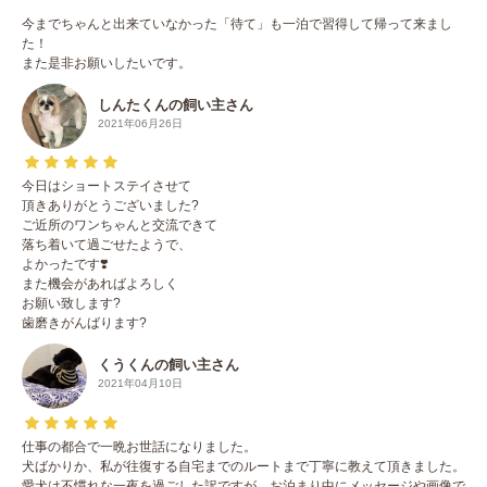
今までちゃんと出来ていなかった「待て」も一泊で習得して帰って来まし
た！
また是非お願いしたいです。
しんたくんの飼い主さん
2021年06月26日
今日はショートステイさせて
頂きありがとうございました?
ご近所のワンちゃんと交流できて
落ち着いて過ごせたようで、
よかったです❣️
また機会があればよろしく
お願い致します?
歯磨きがんばります?
くうくんの飼い主さん
2021年04月10日
仕事の都合で一晩お世話になりました。
犬ばかりか、私が往復する自宅までのルートまで丁寧に教えて頂きました。
愛犬は不慣れな一夜を過ごした訳ですが、お泊まり中にメッセージや画像で