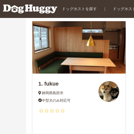
ドッグホストを探す
|
ドッグホス
1.
fukue
静岡県島田市
中型犬のみ対応可